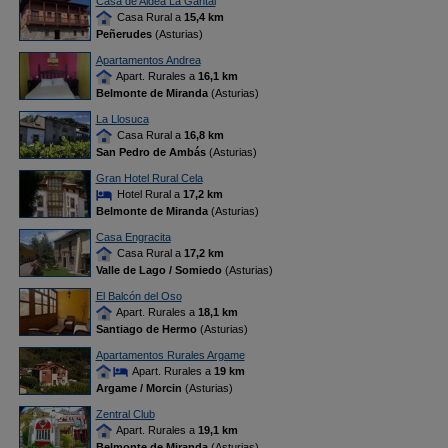
Casa de Aldea La Gantal
Casa Rural a
15,4 km
Peñerudes
(Asturias)
Apartamentos Andrea
Apart. Rurales a
16,1 km
Belmonte de Miranda
(Asturias)
La Llosuca
Casa Rural a
16,8 km
San Pedro de Ambás
(Asturias)
Gran Hotel Rural Cela
Hotel Rural a
17,2 km
Belmonte de Miranda
(Asturias)
Casa Engracita
Casa Rural a
17,2 km
Valle de Lago / Somiedo
(Asturias)
El Balcón del Oso
Apart. Rurales a
18,1 km
Santiago de Hermo
(Asturias)
Apartamentos Rurales Argame
Apart. Rurales a
19 km
Argame / Morcin
(Asturias)
Zentral Club
Apart. Rurales a
19,1 km
Belmonte de Miranda
(Asturias)