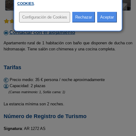
COOKIES
.
1 comentario
Contactar con el alojamiento
Apartamento rural de 1 habitación con baño que disponen de ducha con
hidromasaje. Tiene salón con chimenea y una cocina completa.
Tarifas
Precio medio: 35 € persona / noche aproximadamente
Capacidad: 2 plazas
(Camas matrimonio: 1, Sofás cama: 1)
La estancia mínima son 2 noches.
Número de Registro de Turismo
Signatura
: AR 1272 AS