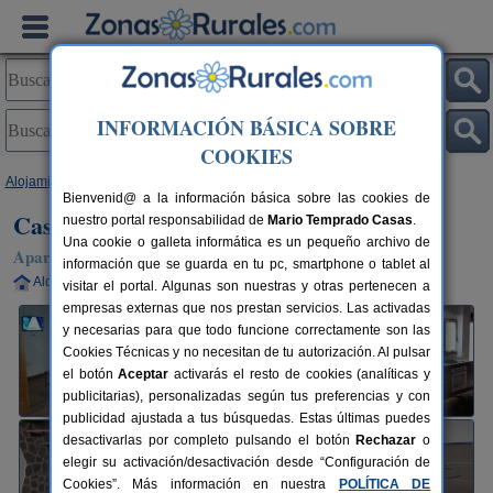
INFORMACIÓN BÁSICA SOBRE
COOKIES
Alojamientos
>
Asturias
>
Proaza
> Casa Marcelo
Bienvenid@ a la información básica sobre las cookies de
Casa Marcelo
nuestro portal responsabilidad de
Mario Temprado Casas
.
Una cookie o galleta informática es un pequeño archivo de
Apartamentos Rurales en Proaza (Asturias)
información que se guarda en tu pc, smartphone o tablet al
Alquiler completo
2 plazas
39 km de Oviedo
visitar el portal. Algunas son nuestras y otras pertenecen a
empresas externas que nos prestan servicios. Las activadas
y necesarias para que todo funcione correctamente son las
Cookies Técnicas y no necesitan de tu autorización. Al pulsar
el botón
Aceptar
activarás el resto de cookies (analíticas y
publicitarias), personalizadas según tus preferencias y con
publicidad ajustada a tus búsquedas. Estas últimas puedes
desactivarlas por completo pulsando el botón
Rechazar
o
elegir su activación/desactivación desde “Configuración de
Cookies”. Más información en nuestra
POLÍTICA DE