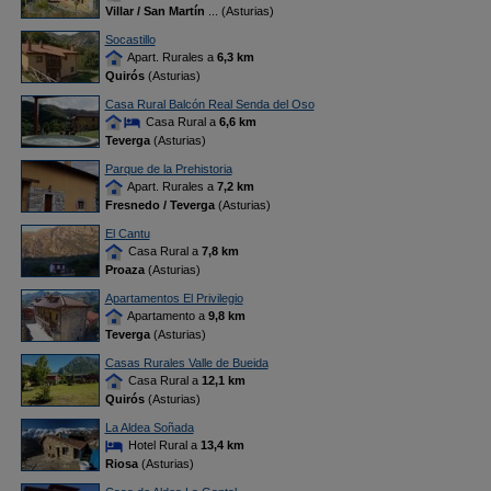
Villar / San Martín
... (Asturias)
Socastillo
Apart. Rurales a
6,3 km
Quirós
(Asturias)
Casa Rural Balcón Real Senda del Oso
Casa Rural a
6,6 km
Teverga
(Asturias)
Parque de la Prehistoria
Apart. Rurales a
7,2 km
Fresnedo / Teverga
(Asturias)
El Cantu
Casa Rural a
7,8 km
Proaza
(Asturias)
Apartamentos El Privilegio
Apartamento a
9,8 km
Teverga
(Asturias)
Casas Rurales Valle de Bueida
Casa Rural a
12,1 km
Quirós
(Asturias)
La Aldea Soñada
Hotel Rural a
13,4 km
Riosa
(Asturias)