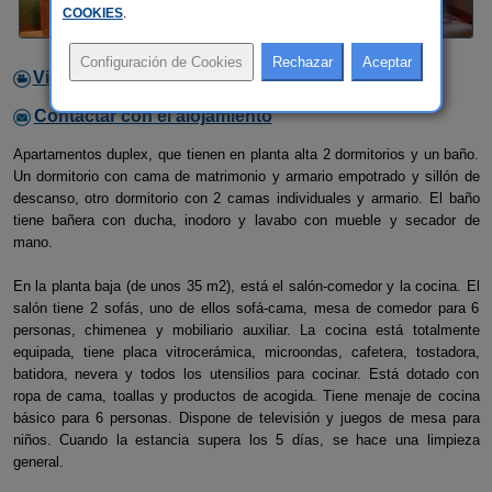
COOKIES
.
Video
Contactar con el alojamiento
Apartamentos duplex, que tienen en planta alta 2 dormitorios y un baño.
Un dormitorio con cama de matrimonio y armario empotrado y sillón de
descanso, otro dormitorio con 2 camas individuales y armario. El baño
tiene bañera con ducha, inodoro y lavabo con mueble y secador de
mano.
En la planta baja (de unos 35 m2), está el salón-comedor y la cocina. El
salón tiene 2 sofás, uno de ellos sofá-cama, mesa de comedor para 6
personas, chimenea y mobiliario auxiliar. La cocina está totalmente
equipada, tiene placa vitrocerámica, microondas, cafetera, tostadora,
batidora, nevera y todos los utensilios para cocinar. Está dotado con
ropa de cama, toallas y productos de acogida. Tiene menaje de cocina
básico para 6 personas. Dispone de televisión y juegos de mesa para
niños. Cuando la estancia supera los 5 días, se hace una limpieza
general.