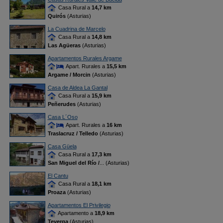
Casa Rural a
14,7 km
Quirós
(Asturias)
La Cuadrina de Marcelo
Casa Rural a
14,8 km
Las Agüeras
(Asturias)
Apartamentos Rurales Argame
Apart. Rurales a
15,5 km
Argame / Morcin
(Asturias)
Casa de Aldea La Gantal
Casa Rural a
15,9 km
Peñerudes
(Asturias)
Casa L´Oso
Apart. Rurales a
16 km
Traslacruz / Telledo
(Asturias)
Casa Güela
Casa Rural a
17,3 km
San Miguel del Río /
... (Asturias)
El Cantu
Casa Rural a
18,1 km
Proaza
(Asturias)
Apartamentos El Privilegio
Apartamento a
18,9 km
Teverga
(Asturias)