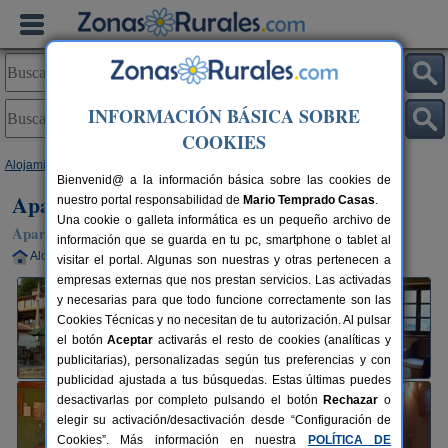
INFORMACIÓN BÁSICA SOBRE
COOKIES
Alojamientos
>
Asturias
>
San Feliz
> Apartamentos Rurales San Feliz
Bienvenid@ a la información básica sobre las cookies de
Apartamentos Rurales San Feliz
nuestro portal responsabilidad de
Mario Temprado Casas
.
Una cookie o galleta informática es un pequeño archivo de
Apartamentos Rurales en San Feliz / Lena (Asturias)
información que se guarda en tu pc, smartphone o tablet al
Alquiler completo
5 plazas
30 km de Oviedo
visitar el portal. Algunas son nuestras y otras pertenecen a
empresas externas que nos prestan servicios. Las activadas
y necesarias para que todo funcione correctamente son las
Cookies Técnicas y no necesitan de tu autorización. Al pulsar
el botón
Aceptar
activarás el resto de cookies (analíticas y
publicitarias), personalizadas según tus preferencias y con
publicidad ajustada a tus búsquedas. Estas últimas puedes
desactivarlas por completo pulsando el botón
Rechazar
o
elegir su activación/desactivación desde “Configuración de
Cookies”. Más información en nuestra
POLÍTICA DE