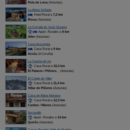
Pola de Lena
(Asturias)
La Aldea Soñada
Hotel Rural a
7,2 km
Riosa
(Asturias)
La Corralá de José-Susana
Apart. Rurales a
9 km
Aller
(Asturias)
Casa Assumpta
Casa Rural a
9 km
Arzúa
(A Coruña)
La Casina de Ire
Casa Rural a
10,3 km
El Palacio / Piñeres
... (Asturias)
El Cobijo de Villar
Casa Rural a
11,4 km
Villar de Piñeres
(Asturias)
Casa de Aldea Mariana
Casa Rural a
12,3 km
Cardeo / Mieres
(Asturias)
Socastillo
Apart. Rurales a
14 km
Quirós
(Asturias)
Casas Rurales Valle de Bueida