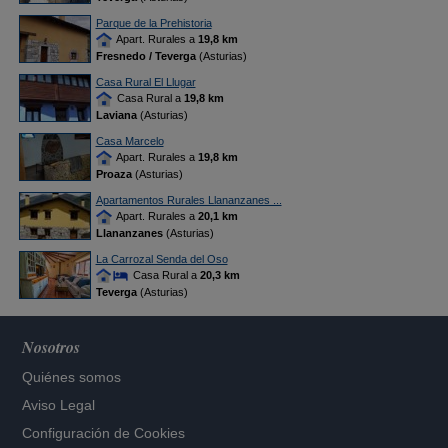
Parque de la Prehistoria
Apart. Rurales a
19,8 km
Fresnedo / Teverga
(Asturias)
Casa Rural El Llugar
Casa Rural a
19,8 km
Laviana
(Asturias)
Casa Marcelo
Apart. Rurales a
19,8 km
Proaza
(Asturias)
Apartamentos Rurales Llananzanes ...
Apart. Rurales a
20,1 km
Llananzanes
(Asturias)
La Carrozal Senda del Oso
Casa Rural a
20,3 km
Teverga
(Asturias)
Nosotros
Quiénes somos
Aviso Legal
Configuración de Cookies