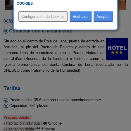
COOKIES
.
Video
Contactar con el alojamiento
Situado en el centro de Pola de Lena, puerta de entrada en
Asturias, al pie del Puerto de Pajares y centro de una
comarca llena de naturaleza (como el Parque Natural de
las Ubiñas (Reserva de la biosfera) e historia, como la
Iglesia prerrománica de Santa Cristina de Lena (declarada por la
UNESCO como Patrimonio de la Humanidad)
Tarifas
Precio medio: 35 € persona / noche aproximadamente
Capacidad: 3+1 plazas
Precios
desde
:
- Habitación individual:
40 €
/noche
- Habitación doble:
55 €
/noche