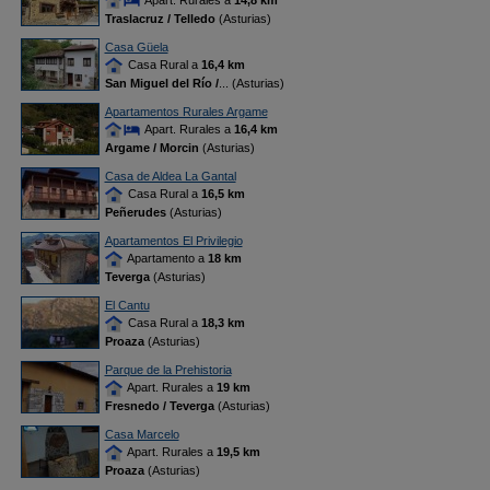
Apart. Rurales a
14,8 km
Traslacruz / Telledo
(Asturias)
Casa Güela
Casa Rural a
16,4 km
San Miguel del Río /
... (Asturias)
Apartamentos Rurales Argame
Apart. Rurales a
16,4 km
Argame / Morcin
(Asturias)
Casa de Aldea La Gantal
Casa Rural a
16,5 km
Peñerudes
(Asturias)
Apartamentos El Privilegio
Apartamento a
18 km
Teverga
(Asturias)
El Cantu
Casa Rural a
18,3 km
Proaza
(Asturias)
Parque de la Prehistoria
Apart. Rurales a
19 km
Fresnedo / Teverga
(Asturias)
Casa Marcelo
Apart. Rurales a
19,5 km
Proaza
(Asturias)