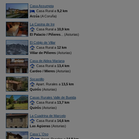
Casa Assumpta
Casa Rural a
9,2 km
Arzúa
(A Coruña)
La Casina de Ire
Casa Rural a
10,9 km
El Palacio / Piñeres
... (Asturias)
El Cobijo de Villar
Casa Rural a
12 km
Villar de Piñeres
(Asturias)
Casa de Aldea Mariana
Casa Rural a
13,4 km
Cardeo / Mieres
(Asturias)
Socastillo
Apart. Rurales a
13,5 km
Quirós
(Asturias)
Casas Rurales Valle de Bueida
Casa Rural a
13,7 km
Quirós
(Asturias)
La Cuadrina de Marcelo
Casa Rural a
14,6 km
Las Agüeras
(Asturias)
Casa L´Oso