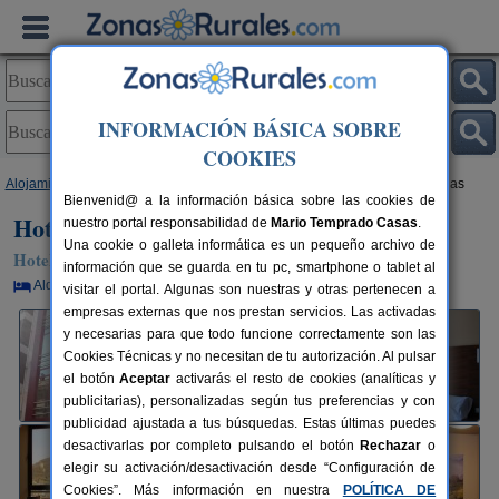
INFORMACIÓN BÁSICA SOBRE
COOKIES
Alojamientos
>
Asturias
>
Pola de Lena
> Hotel Ruta de La Plata de Asturias
Bienvenid@ a la información básica sobre las cookies de
Hotel Ruta de La Plata de Asturias
nuestro portal responsabilidad de
Mario Temprado Casas
.
Una cookie o galleta informática es un pequeño archivo de
Hotel en Pola de Lena (Asturias)
información que se guarda en tu pc, smartphone o tablet al
Alquiler por habitaciones
3+1 plazas
30 km de Oviedo
visitar el portal. Algunas son nuestras y otras pertenecen a
empresas externas que nos prestan servicios. Las activadas
y necesarias para que todo funcione correctamente son las
Cookies Técnicas y no necesitan de tu autorización. Al pulsar
el botón
Aceptar
activarás el resto de cookies (analíticas y
publicitarias), personalizadas según tus preferencias y con
publicidad ajustada a tus búsquedas. Estas últimas puedes
desactivarlas por completo pulsando el botón
Rechazar
o
elegir su activación/desactivación desde “Configuración de
Cookies”. Más información en nuestra
POLÍTICA DE