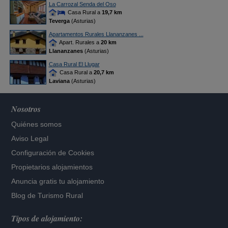
La Carrozal Senda del Oso
Casa Rural a
19,7 km
Teverga
(Asturias)
Apartamentos Rurales Llananzanes ...
Apart. Rurales a
20 km
Llananzanes
(Asturias)
Casa Rural El Llugar
Casa Rural a
20,7 km
Laviana
(Asturias)
Nosotros
Quiénes somos
Aviso Legal
Configuración de Cookies
Propietarios alojamientos
Anuncia gratis tu alojamiento
Blog de Turismo Rural
Tipos de alojamiento: