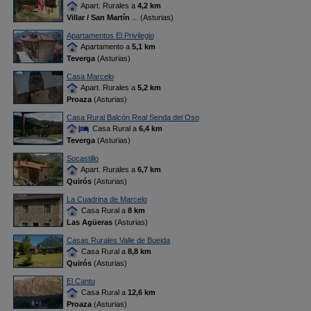
Apart. Rurales a
4,2 km
Villar / San Martín
... (Asturias)
Apartamentos El Privilegio
Apartamento a
5,1 km
Teverga
(Asturias)
Casa Marcelo
Apart. Rurales a
5,2 km
Proaza
(Asturias)
Casa Rural Balcón Real Senda del Oso
Casa Rural a
6,4 km
Teverga
(Asturias)
Socastillo
Apart. Rurales a
6,7 km
Quirós
(Asturias)
La Cuadrina de Marcelo
Casa Rural a
8 km
Las Agüeras
(Asturias)
Casas Rurales Valle de Bueida
Casa Rural a
8,8 km
Quirós
(Asturias)
El Cantu
Casa Rural a
12,6 km
Proaza
(Asturias)