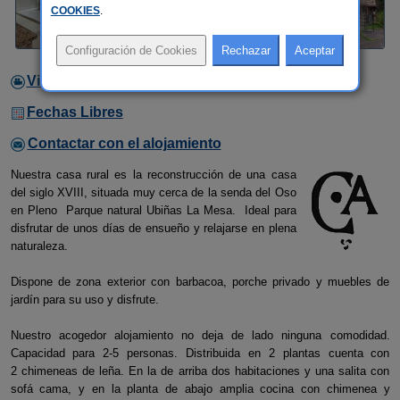
COOKIES
.
Video
Fechas Libres
Contactar con el alojamiento
Nuestra casa rural es la reconstrucción de una casa
del siglo XVIII, situada muy cerca de la senda del Oso
en Pleno Parque natural Ubiñas La Mesa. Ideal para
disfrutar de unos días de ensueño y relajarse en plena
naturaleza.
Dispone de zona exterior con barbacoa, porche privado y muebles de
jardín para su uso y disfrute.
Nuestro acogedor alojamiento no deja de lado ninguna comodidad.
Capacidad para 2-5 personas. Distribuida en 2 plantas cuenta con
2 chimeneas de leña. En la de arriba dos habitaciones y una salita con
sofá cama, y en la planta de abajo amplia cocina con chimenea y