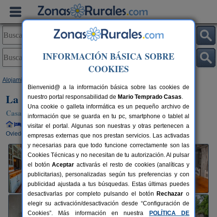
INFORMACIÓN BÁSICA SOBRE
COOKIES
Alojamientos
>
Asturias
>
Teverga
> La Carrozal Senda del Oso
Bienvenid@ a la información básica sobre las cookies de
La Carrozal Senda del Oso
nuestro portal responsabilidad de
Mario Temprado Casas
.
Una cookie o galleta informática es un pequeño archivo de
Casa Rural en Teverga (Asturias)
información que se guarda en tu pc, smartphone o tablet al
Alquiler completo y por habitaciones
5+3 plazas
30 km de
visitar el portal. Algunas son nuestras y otras pertenecen a
Oviedo
empresas externas que nos prestan servicios. Las activadas
y necesarias para que todo funcione correctamente son las
Cookies Técnicas y no necesitan de tu autorización. Al pulsar
el botón
Aceptar
activarás el resto de cookies (analíticas y
publicitarias), personalizadas según tus preferencias y con
publicidad ajustada a tus búsquedas. Estas últimas puedes
desactivarlas por completo pulsando el botón
Rechazar
o
elegir su activación/desactivación desde “Configuración de
Cookies”. Más información en nuestra
POLÍTICA DE