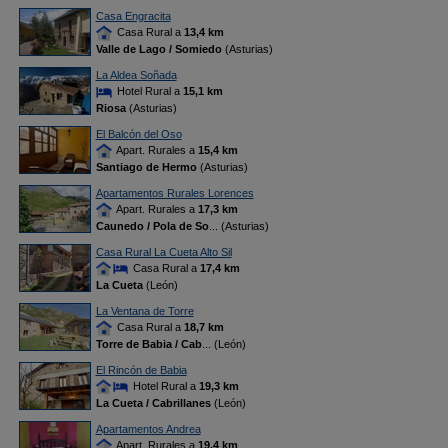
Casa Engracita
Casa Rural a
13,4 km
Valle de Lago / Somiedo
(Asturias)
La Aldea Soñada
Hotel Rural a
15,1 km
Riosa
(Asturias)
El Balcón del Oso
Apart. Rurales a
15,4 km
Santiago de Hermo
(Asturias)
Apartamentos Rurales Lorences
Apart. Rurales a
17,3 km
Caunedo / Pola de So
... (Asturias)
Casa Rural La Cueta Alto Sil
Casa Rural a
17,4 km
La Cueta
(León)
La Ventana de Torre
Casa Rural a
18,7 km
Torre de Babia / Cab
... (León)
El Rincón de Babia
Hotel Rural a
19,3 km
La Cueta / Cabrillanes
(León)
Apartamentos Andrea
Apart. Rurales a
19,4 km