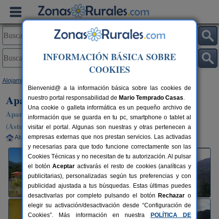
INFORMACIÓN BÁSICA SOBRE
COOKIES
Alojamientos
>
Asturias
>
Villar
> Apartamentos Rurales La Escuela
Bienvenid@ a la información básica sobre las cookies de
Apartamentos Rurales La Escuela
nuestro portal responsabilidad de
Mario Temprado Casas
.
Una cookie o galleta informática es un pequeño archivo de
Apartamentos Rurales en Villar / San Martín de Teverga
información que se guarda en tu pc, smartphone o tablet al
(Asturias)
visitar el portal. Algunas son nuestras y otras pertenecen a
empresas externas que nos prestan servicios. Las activadas
Alquiler completo
10+8 plazas
40 km de Oviedo
y necesarias para que todo funcione correctamente son las
Cookies Técnicas y no necesitan de tu autorización. Al pulsar
el botón
Aceptar
activarás el resto de cookies (analíticas y
publicitarias), personalizadas según tus preferencias y con
publicidad ajustada a tus búsquedas. Estas últimas puedes
desactivarlas por completo pulsando el botón
Rechazar
o
elegir su activación/desactivación desde “Configuración de
Cookies”. Más información en nuestra
POLÍTICA DE