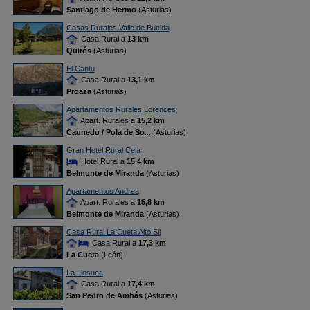
Santiago de Hermo
(Asturias)
Casas Rurales Valle de Bueida
Casa Rural a
13 km
Quirós
(Asturias)
El Cantu
Casa Rural a
13,1 km
Proaza
(Asturias)
Apartamentos Rurales Lorences
Apart. Rurales a
15,2 km
Caunedo / Pola de So
... (Asturias)
Gran Hotel Rural Cela
Hotel Rural a
15,4 km
Belmonte de Miranda
(Asturias)
Apartamentos Andrea
Apart. Rurales a
15,8 km
Belmonte de Miranda
(Asturias)
Casa Rural La Cueta Alto Sil
Casa Rural a
17,3 km
La Cueta
(León)
La Llosuca
Casa Rural a
17,4 km
San Pedro de Ambás
(Asturias)