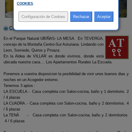
COOKIES
.
Contactar con el alojamiento
En el Parque Natural UBIÑAS- LA MESA. En TEVERGA,
concejo de la Montaña Centro-Sur Asturiana. Lindando con
Leon, Somiedo, Quiros y Proaza.
En la Aldea de VILLAR es donde vivimos, donde está
ubicada nuestra casa.... Los Apartamentos Rurales La Escuela.
Ponemos a vuestra disposicion la posibilidad de vivir unos buenos dias y
noches en un Acogedor entorno.
Tenemos 3 aptos :
LA ESCUELA.- Casa completa con Salon-cocina, baño y 1 dormitorio. 2
/ 4 plazas
LA CUADRA .- Casa completa con Salon-cocina, baño y 2 dormitorios. 4
/ 6 plazas
La TENÁ .- Casa completa con Salon-cocina, baño y 2 dormitorios.
4 / 6 plazas