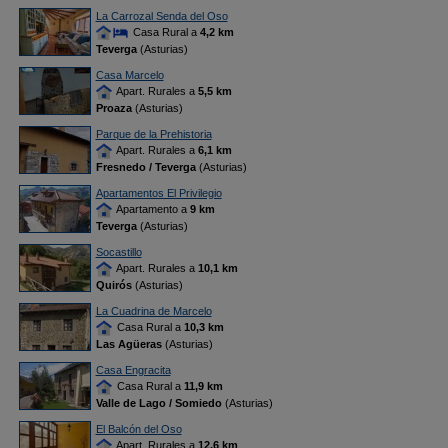
La Carrozal Senda del Oso
Casa Rural a
4,2 km
Teverga
(Asturias)
Casa Marcelo
Apart. Rurales a
5,5 km
Proaza
(Asturias)
Parque de la Prehistoria
Apart. Rurales a
6,1 km
Fresnedo / Teverga
(Asturias)
Apartamentos El Privilegio
Apartamento a
9 km
Teverga
(Asturias)
Socastillo
Apart. Rurales a
10,1 km
Quirós
(Asturias)
La Cuadrina de Marcelo
Casa Rural a
10,3 km
Las Agüeras
(Asturias)
Casa Engracita
Casa Rural a
11,9 km
Valle de Lago / Somiedo
(Asturias)
El Balcón del Oso
Apart. Rurales a
12,6 km