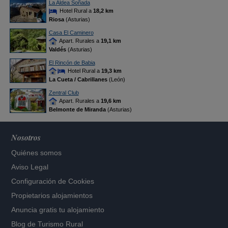
La Aldea Soñada
Hotel Rural a
18,2 km
Riosa
(Asturias)
Casa El Caminero
Apart. Rurales a
19,1 km
Valdés
(Asturias)
El Rincón de Babia
Hotel Rural a
19,3 km
La Cueta / Cabrillanes
(León)
Zentral Club
Apart. Rurales a
19,6 km
Belmonte de Miranda
(Asturias)
Nosotros
Quiénes somos
Aviso Legal
Configuración de Cookies
Propietarios alojamientos
Anuncia gratis tu alojamiento
Blog de Turismo Rural