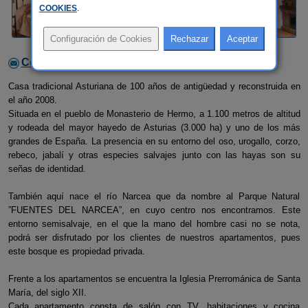
COOKIES
.
Contactar con el alojamiento
Casa tradicional Asturiana de 100 años de antigüedad y reconstruida en
el año 2008.
Situada en el pueblo de Monasterio de Hermo, a 1.100 metros de altitud
y rodeada del mayor hayedo de Asturias (3.000 ha) y uno de los más
grandes de España. La presencia en su entorno del oso, urogallo, corzo,
rebeco, jabalí y otras especies salvajes junto con las hayas son su
señas de identidad.
También aquí nace el río Narcea que da nombre al Parque Natural
”FUENTES DEL NARCEA”, en cuyo centro nos encontramos. Este
entorno semisalvaje, en el que la mano del hombre casi no se nota,
podrá ser disfrutado por los clientes de nuestros apartamentos, pues
este bosque es propiedad privada.
Frente a los apartamentos se encuentra la Iglesia Prerrománica de Santa
María, del siglo XII.
Cada apartamento consta de salón con TV, habitaciones y cocina