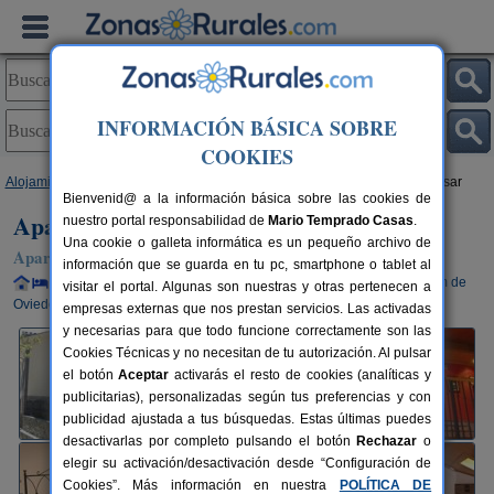
INFORMACIÓN BÁSICA SOBRE
COOKIES
Alojamientos
>
Asturias
>
Cangas del Narcea
> Apartamentos Casa Baltasar
Bienvenid@ a la información básica sobre las cookies de
Apartamentos Casa Baltasar
nuestro portal responsabilidad de
Mario Temprado Casas
.
Una cookie o galleta informática es un pequeño archivo de
Apartamentos Rurales en Cangas del Narcea (Asturias)
información que se guarda en tu pc, smartphone o tablet al
Alquiler completo y por habitaciones
2-25+3 plazas
100 km de
visitar el portal. Algunas son nuestras y otras pertenecen a
Oviedo
empresas externas que nos prestan servicios. Las activadas
y necesarias para que todo funcione correctamente son las
Cookies Técnicas y no necesitan de tu autorización. Al pulsar
el botón
Aceptar
activarás el resto de cookies (analíticas y
publicitarias), personalizadas según tus preferencias y con
publicidad ajustada a tus búsquedas. Estas últimas puedes
desactivarlas por completo pulsando el botón
Rechazar
o
elegir su activación/desactivación desde “Configuración de
Cookies”. Más información en nuestra
POLÍTICA DE