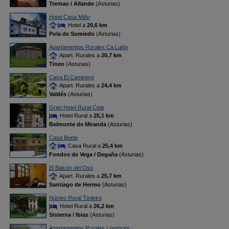
Tremao / Allande
(Asturias)
Hotel Casa Miño
Hotel a
20,6 km
Pola de Somiedo
(Asturias)
Apartamentos Rurales Ca Lulón
Apart. Rurales a
20,7 km
Tineo
(Asturias)
Casa El Caminero
Apart. Rurales a
24,4 km
Valdés
(Asturias)
Gran Hotel Rural Cela
Hotel Rural a
25,1 km
Belmonte de Miranda
(Asturias)
Casa Buela
Casa Rural a
25,4 km
Fondos de Vega / Degaña
(Asturias)
El Balcón del Oso
Apart. Rurales a
25,7 km
Santiago de Hermo
(Asturias)
Núcleo Rural Tixileiro
Hotel Rural a
26,2 km
Sisterna / Ibias
(Asturias)
Apartamentos Rurales Lorences