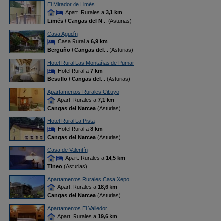
El Mirador de Limés
Apart. Rurales a
3,1 km
Limés / Cangas del N
... (Asturias)
Casa Agudín
Casa Rural a
6,9 km
Berguño / Cangas del
... (Asturias)
Hotel Rural Las Montañas de Pumar
Hotel Rural a
7 km
Besullo / Cangas del
... (Asturias)
Apartamentos Rurales Cibuyo
Apart. Rurales a
7,1 km
Cangas del Narcea
(Asturias)
Hotel Rural La Pista
Hotel Rural a
8 km
Cangas del Narcea
(Asturias)
Casa de Valentín
Apart. Rurales a
14,5 km
Tineo
(Asturias)
Apartamentos Rurales Casa Xepo
Apart. Rurales a
18,6 km
Cangas del Narcea
(Asturias)
Apartamentos El Valledor
Apart. Rurales a
19,6 km