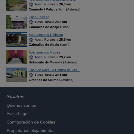
Apart. Rurales a
26,8 km
Caunedo / Pola de So
... (Asturias)
Casa Calecha
Casa Rural a
28,8 km
Caboalles de Abajo
(León)
Apartamentos L´Abiseu
Apart. Rurales a
28,9 km
Caboalles de Abajo
(León)
Apartamentos Andrea
Apart. Rurales a
29,2 km
Belmonte de Miranda
(Asturias)
Casa de Aldea La Cantina de Villa...
Casa Rural a
30,1 km
Grandas de Salime
(Asturias)
Nosotros
Quiénes somos
Aviso Legal
Configuración de Cookies
Propietarios alojamientos