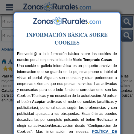
INFORMACIÓN BÁSICA SOBRE
COOKIES
Alojamientos
>
Apartamentos Rurales
> Cataluña
Bienvenid@ a la información básica sobre las cookies de
Apartamentos Rurales en Cataluña
nuestro portal responsabilidad de
Mario Temprado Casas
.
Una cookie o galleta informática es un pequeño archivo de
información que se guarda en tu pc, smartphone o tablet al
Para los amantes al turismo rural, este tipo de alojamiento es elegir una de las
visitar el portal. Algunas son nuestras y otras pertenecen a
mejores opciones para disfrutar de un ambiente natural, idílico y tranquilo, con la
empresas externas que nos prestan servicios. Las activadas
comodidad de estar como en tu propia casa.
Alquilar un apartamento rural en
y necesarias para que todo funcione correctamente son las
Cataluña
es la mejor manera disfrutar de una escapada económica y placentera
para conseguir unas vacaciones de ensueño. También te recomendamos buscar
Cookies Técnicas y no necesitan de tu autorización. Al pulsar
en nuestra selección de
Complejos Rurales en Cataluña
.
el botón
Aceptar
activarás el resto de cookies (analíticas y
publicitarias), personalizadas según tus preferencias y con
publicidad ajustada a tus búsquedas. Estas últimas puedes
desactivarlas por completo pulsando el botón
Rechazar
o
elegir su activación/desactivación desde “Configuración de
Cookies”. Más información en nuestra
POLÍTICA DE