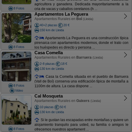
agricultora y ganadera. Dedicada mayoritariamente a la
8 Fotos
cria de vacas y caballos ceretanos (h ...
Apartamentos La Peguera
Apartamentos Rurales en
Boí
(Lleida)
40+2 plazas
20 €
150 km de Lleida
Apartaments La Peguera es una construcción típica
pirenaica con apartamentos modernos, donde el trato con
8 Fotos
los huéspedes es directo y persona ...
Casa Comella
Apartamentos Rurales en
Barruera
(Lleida)
2-8 plazas
18 €
130 km de Lleida
Casa la Comella situada en el pueblo de Barruera
(Vall de Boí) conserva una edificación típica de montaña a
8 Fotos
1100m de altura. La casa dispone ...
Video
Cal Mosqueta
Apartamentos Rurales en
Guixers
(Lleida)
10 plazas
50 €
130 km de Lleida
Si le gustan las escapadas entre montañas y quiere un
alojamiento tranquilo para usted, su familia o amigos le
8 Fotos
ofrecemos nuestros apartament ...