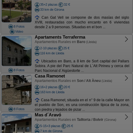
35+2 plazas
32 €
33 km de Girona
Can Gat Vell se compone de dos masías del siglo
XVIII, restauradas con mucho encanto en 6 viviendas
8 Fotos
desde 2 a 9 personas. Situadas en el bon ...
Video
Apartaments Terraferma
Apartamentos Rurales en
Baro
(Lleida)
2-10 plazas
25 €
116 km de Lleida
Ubicados en Baro, a 8 km de Sort capital del Pallars
Sobira. A pie del Parc Natural de L´Alt Pirineu y cerca del
8 Fotos
Parc Nacional d´Aigüestorte ...
Casa Ramonet
Apartamentos Rurales en
Son / Alt Àneu
(Lleida)
16+2 plazas
20 €
163 km de Lleida
Casa Ramonet, situada en el n° 9 de la calle Mayor en
el pueblo de Son, es una construcción típica de la zona,
8 Fotos
con piedra y tejados de pizar ...
Mas d´Aravó
Apartamentos Rurales en
Talltorta / Bolvir
(Girona)
5-15+3 plazas
25 €
7 km de Girona