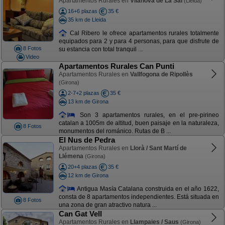
Apartamentos Rurales en
Vilanova de La Sal
(Lleida)
16+6 plazas
35 €
35 km de Lleida
Cal Ribero le ofrece apartamentos rurales totalmente
equipados para 2 y para 4 personas, para que disfrute de
8 Fotos
su estancia con total tranquil ...
Video
Apartamentos Rurales Can Punti
Apartamentos Rurales en
Vallfogona de Ripollès
(Girona)
2-7+2 plazas
35 €
13 km de Girona
Son 3 apartamentos rurales, en el pre-pirineo
catalan a 1005m de altitud, buen paisaje en la naturaleza,
8 Fotos
monumentos del románico. Rutas de B ...
El Nus de Pedra
Apartamentos Rurales en
Llorà / Sant Martí de
Llémena
(Girona)
20+4 plazas
35 €
12 km de Girona
Antigua Masía Catalana construida en el año 1622,
consta de 8 apartamentos independientes. Está situada en
8 Fotos
una zona de gran atractivo natura ...
Can Gat Vell
Apartamentos Rurales en
Llampaies / Saus
(Girona)