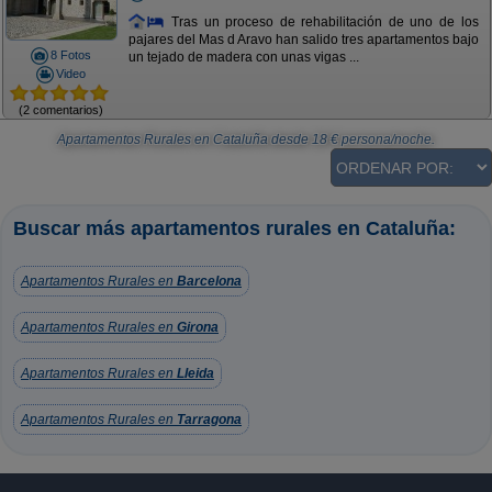
Tras un proceso de rehabilitación de uno de los
pajares del Mas d Aravo han salido tres apartamentos bajo
8 Fotos
un tejado de madera con unas vigas ...
Video
(2 comentarios)
Apartamentos Rurales en Cataluña
desde
18
€ persona/noche.
Buscar más apartamentos rurales en Cataluña:
Apartamentos Rurales en
Barcelona
Apartamentos Rurales en
Girona
Apartamentos Rurales en
Lleida
Apartamentos Rurales en
Tarragona