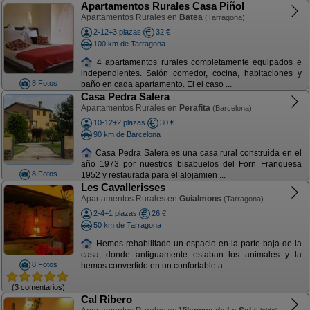
Apartamentos Rurales Casa Piñol
Apartamentos Rurales en
Batea
(Tarragona)
2-12+3 plazas
32 €
100 km de Tarragona
4 apartamentos rurales completamente equipados e
independientes. Salón comedor, cocina, habitaciones y
8 Fotos
baño en cada apartamento. El el caso ...
Casa Pedra Salera
Apartamentos Rurales en
Perafita
(Barcelona)
10-12+2 plazas
30 €
90 km de Barcelona
Casa Pedra Salera es una casa rural construida en el
año 1973 por nuestros bisabuelos del Forn Franquesa
8 Fotos
1952 y restaurada para el alojamien ...
Les Cavallerisses
Apartamentos Rurales en
Guialmons
(Tarragona)
2-4+1 plazas
26 €
50 km de Tarragona
Hemos rehabilitado un espacio en la parte baja de la
casa, donde antiguamente estaban los animales y la
8 Fotos
hemos convertido en un confortable a ...
(3 comentarios)
Cal Ribero