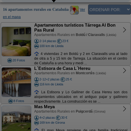
16 apartamentos rurales en Cataluña
Ver
en el mapa
Apartamentos turísticos Tárrega Al Bon
Pas Rural
Apartamentos Rurales en
Boldú / Claravalls
(Lleida)
2-14 plazas
23 €
100 km de Lleida
4 viviendas 2 en Boldú y 2 en Claravalls una al lado
de otra a 5 y 15 km de Tarrega. La situación en el centro
20 Fotos
de Cataluña a una hora y medi ...
L´Estisora de Casa L´Hereu
Apartamentos Rurales en
Montcortès
(Lleida)
2-12+2 plazas
25 €
116 km de Lleida
La Estisora y Lo Galliner de Casa Hereu son dos
alojamientos ubicados en el antiguo pajar y gallinero
8 Fotos
respectivamente. La construcción es se ...
Mas Meya
Apartamentos Rurales en
Puigcerdá
(Girona)
4+2 plazas
30 €
169 km de Girona
El mas Meya proviene de una familia tradicional