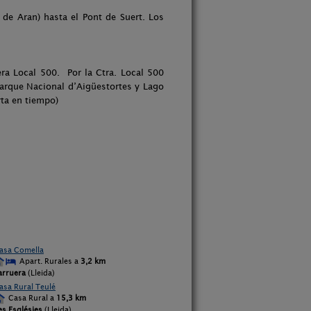
 de Aran) hasta el Pont de Suert. Los
era Local 500. Por la Ctra. Local 500
arque Nacional d’Aigüestortes y Lago
rta en tiempo)
asa Comella
Apart. Rurales a
3,2 km
arruera
(Lleida)
asa Rural Teulé
Casa Rural a
15,3 km
es Esglésies
(Lleida)