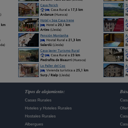
Casa Perich
T
Casa Rural a
17,5 km
)
Ardanue
(Huesca)
N
Hotel y Spa Casa Irene
A
 km
Hotel a
20,1 km
Arties
(Lleida)
L
Pensión Montanha
A
m
Hostal Rural a
21,3 km
ida)
Salardú
(Lleida)
E
Casa Javier Turismo Rural
C
Casa Rural a
23 km
Piedrafita de Bisaurri
(Huesca)
S
Lo Paller del Coc
A
Vivienda turística a
25,1 km
Surp / Rialp
(Lleida)
P
Tipos de alojamiento:
Búsq
Casas Rurales
Casa
Hoteles
y
Hoteles Rurales
Ofer
Hostales Rurales
Casa
Albergues
Casa