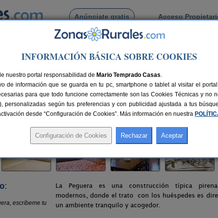
Anúnciate gratis
Acceso Propietar
Busca por pueblo
INFORMACIÓN BÁSICA SOBRE COOKIES
rtamentos La Peguera
de nuestro portal responsabilidad de
ra
Mario Temprado Casas
.
o de información que se guarda en tu pc, smartphone o tablet al visitar el port
a)
ecesarias para que todo funcione correctamente son las Cookies Técnicas y no ne
rias), personalizadas según tus preferencias y con publicidad ajustada a tus búsq
nes
40+2 plazas
150 km de Lleida
Compartir:
sactivación desde “Configuración de Cookies”. Más información en nuestra
POLÍTI
o:
La Peguera es una construcción típica pirena
modernos, donde el trato con los huéspedes es dire
un ambiente tranquilo y acogedor.