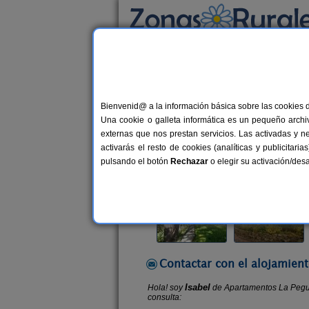
Busca por alojamiento
Alojamientos
>
Cataluña
>
Lleida
>
Boí
> Apa
Bienvenid@ a la información básica sobre las cookies 
Apartamentos La Pegue
Una cookie o galleta informática es un pequeño archiv
Apartamentos Rurales en Boí (Lleid
externas que nos prestan servicios. Las activadas y n
activarás el resto de cookies (analíticas y publicita
Alquiler completo y por habitacio
pulsando el botón
Rechazar
o elegir su activación/de
Contactar con el alojamient