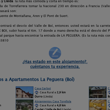
 y Lleida
la ruta más cómoda y corta en tiempo es:
nda de Torrefarrera tomar la Nacional 230 en dirección a Francia (Valle
pasará son:
Puente de Montañana, Aren y El Pont de Suert.
ontrará el desvío del Valle de Boí, entonces usted estará en la carret
I, subir hasta el Km. 17 donde a mano derecha está el desvío del P
 al parque hasta encontrar la entrada de LA PEGUERA. (Es la ruta más co
83810
¿Has estado en este alojamiento?,
cuéntanos tu experiencia.
os a Apartamentos La Peguera (Boí)
Casa Garbot
C
Casa Rural a
2,9 km
Durro
(Lleida)
B
Alojamientos Casa Torellola
C
m
Casa Rural a
4,8 km
Cardet / Valle de Boí
(Lleida)
L