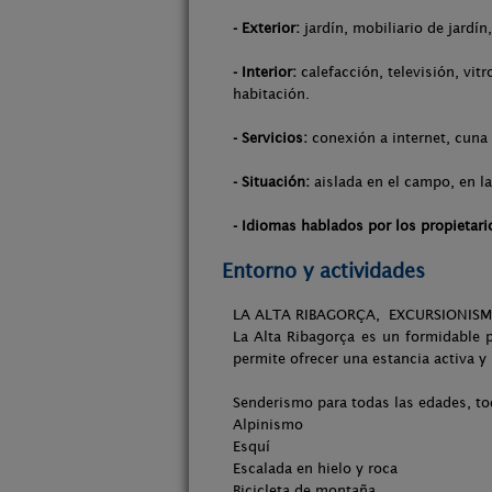
- Exterior:
jardín, mobiliario de jardín
- Interior:
calefacción, televisión, vitr
habitación.
- Servicios:
conexión a internet, cuna 
- Situación:
aislada en el campo, en la
- Idiomas hablados por los propietari
Entorno y actividades
LA ALTA RIBAGORÇA, EXCURSIONISM
La Alta Ribagorça es un formidable pa
permite ofrecer una estancia activa 
Senderismo para todas las edades, to
Alpinismo
Esquí
Escalada en hielo y roca
Bicicleta de montaña