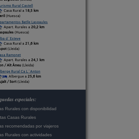
urismo Rural Castell
Casa Rural a
18,5 km
eril
(Huesca)
partamentos Batlle Laspaules
Apart. Rurales a
20,2 km
aspaules
(Huesca)
lba d´Esteve
Casa Rural a
21,6 km
spot
(Lleida)
asa Ramonet
Apart. Rurales a
24,1 km
on / Alt Àneu
(Lleida)
lberge Rural Ca L´Anton
Albergue a
25,6 km
ujalt / Sort
(Lleida)
uedas especiales:
s Rurales con disponibilidad
tas Casas Rurales
s recomendadas por viajeros
s Rurales con actividades