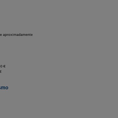
che aproximadamente
10 €
€
ismo