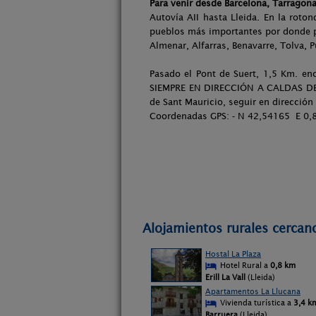
Para venir desde Barcelona, Tarragona
Autovía AII hasta Lleida. En la roto
pueblos más importantes por donde 
Almenar, Alfarras, Benavarre, Tolva, 
Pasado el Pont de Suert, 1,5 Km. enc
SIEMPRE EN DIRECCIÓN A CALDAS DE BO
de Sant Mauricio, seguir en dirección
Coordenadas GPS: - N 42,54165 E 0,
Alojamientos rurales cercan
Hostal La Plaza
Hotel Rural a
0,8 km
Erill La Vall
(Lleida)
Apartamentos La Llucana
Vivienda turística a
3,4 k
Barruera
(Lleida)