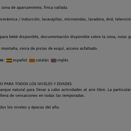
, zona de aparcamiento, finca vallada.
ocerámica / inducción, lavavajillas, microondas, lavadora, dvd, televisió
para bebé disponible, documentación disponible sobre la zona, rutas g
 montaña, cerca de pistas de esquí, acceso asfaltado.
os:
español
catalán
inglés
O PARA TODOS LOS NIVELES Y EDADES.
rque natural para llevar a cabo actividades al aire libre. La particula
y llena de sensaciones en todas las temporadas.
dos los niveles y épocas del año.