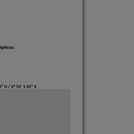
iglésias.
'' N / 0º 50' 3.92'' E