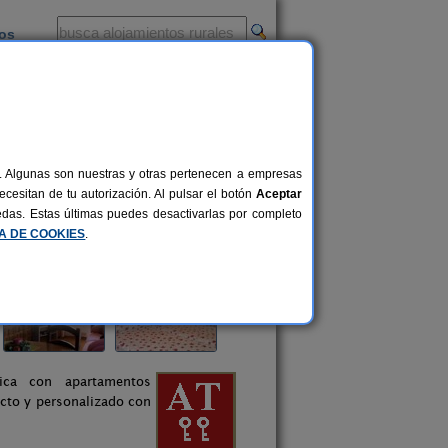
ios
-
al. Algunas son nuestras y otras pertenecen a empresas
cesitan de tu autorización. Al pulsar el botón
Aceptar
uedas. Estas últimas puedes desactivarlas por completo
CA DE COOKIES
.
ica con apartamentos
cto y personalizado con