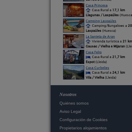
Casa Princesa
Casa Rural a
17,1 km
Llagunas / Laspaúles
(Huesca
Camping Laspaúles
Camping/Bungalows a
20
Laspaúles
(Huesca)
La Santeta de Aran
Vivienda turística a
21 k
Gausac / Vielha e Mijaran
(Lle
Casa Felip
Casa Rural a
21,7 km
Espot
(Lleida)
Casa Curbelies
Casa Rural a
24,1 km
Vila / Vielha
(Lleida)
Nosotros
Quiénes somos
Aviso Legal
Configuración de Cookies
Propietarios alojamientos