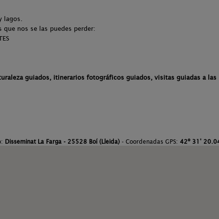
 y lagos.
as que nos se las puedes perder:
TES
turaleza guiados, itinerarios fotográficos guiados, visitas guiadas a las 
o:
Disseminat La Farga - 25528 Boí (Lleida)
- Coordenadas GPS:
42º 31' 20.04