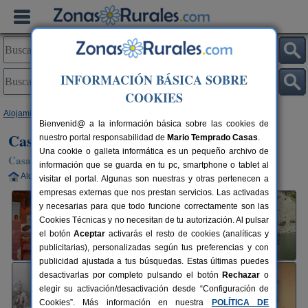
INFORMACIÓN BÁSICA SOBRE
COOKIES
Alojamientos
>
Aragón
>
Huesca
>
Llagunas
> Casa Princesa
Bienvenid@ a la información básica sobre las cookies de
Casa Princesa
nuestro portal responsabilidad de
Mario Temprado Casas
.
Una cookie o galleta informática es un pequeño archivo de
Casa Rural en Llagunas / Laspaúles (Huesca)
información que se guarda en tu pc, smartphone o tablet al
Alquiler completo
2-6+1 plazas
146 km de Huesca
visitar el portal. Algunas son nuestras y otras pertenecen a
empresas externas que nos prestan servicios. Las activadas
y necesarias para que todo funcione correctamente son las
Cookies Técnicas y no necesitan de tu autorización. Al pulsar
el botón
Aceptar
activarás el resto de cookies (analíticas y
publicitarias), personalizadas según tus preferencias y con
publicidad ajustada a tus búsquedas. Estas últimas puedes
desactivarlas por completo pulsando el botón
Rechazar
o
elegir su activación/desactivación desde “Configuración de
Cookies”. Más información en nuestra
POLÍTICA DE