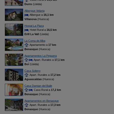
Durro
(Lleida)
Albergue Velarta
Albergue a
16,1 km
Villanova
(Huesca)
Hostal La Plaza
Hotel Rural a
16,5 km
Erill La Vall
(Lleida)
La Coma de Alba
Apartamento a
17 km
Benasque
(Huesca)
Apartamentos La Peguera
Apart. Rurales a
17,1 km
Boí
(Lleida)
Casa Soltero
Apart. Rurales a
17,2 km
Aguascaldas
(Huesca)
Casa Damian del Baile
Casa Rural a
17,2 km
Benasque
(Huesca)
Apartamentos en Benasque
Apart. Rurales a
17,3 km
Benasque
(Huesca)