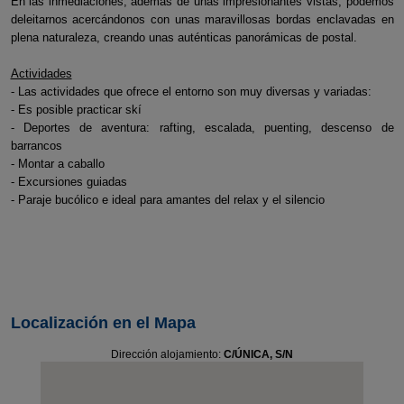
En las inmediaciones, además de unas impresionantes vistas, podemos
deleitarnos acercándonos con unas maravillosas bordas enclavadas en
plena naturaleza, creando unas auténticas panorámicas de postal.
Actividades
- Las actividades que ofrece el entorno son muy diversas y variadas:
- Es posible practicar skí
- Deportes de aventura: rafting, escalada, puenting, descenso de
barrancos
- Montar a caballo
- Excursiones guiadas
- Paraje bucólico e ideal para amantes del relax y el silencio
Localización en el Mapa
Dirección alojamiento:
C/ÚNICA, S/N