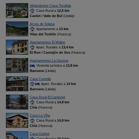
Alojamientos Casa Torellola
Casa Rural a
12,5 km
Cardet / Valle de Boí
(Lleida)
Arcos de Solana
Apartamento a
13 km
Vilas del Turbón
(Huesca)
Apartamentos El Molino
Apart. Rurales a
13,4 km
El Run / Castejón de Sos
(Huesca)
Apartamentos La Llucana
Vivienda turística a
13,8 km
Barruera
(Lleida)
Casa Comella
Apart. Rurales a
14 km
Barruera
(Lleida)
Casa Rural El Cantonet
Casa Rural a
14,8 km
Chía
(Huesca)
Casa La Viña
Casa Rural a
14,9 km
Chía
(Huesca)
Casa Garbot
Casa Rural a
15,4 km