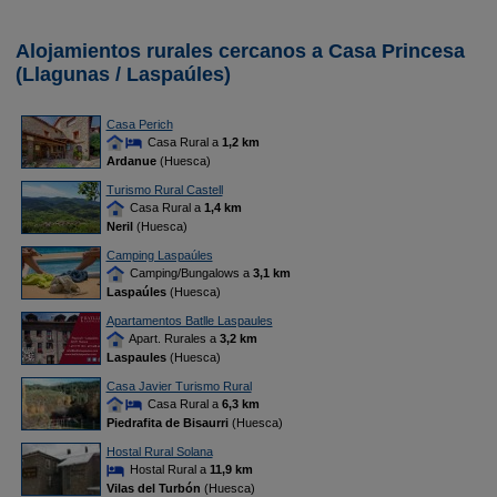
Alojamientos rurales cercanos a Casa Princesa
(Llagunas / Laspaúles)
Casa Perich
Casa Rural a
1,2 km
Ardanue
(Huesca)
Turismo Rural Castell
Casa Rural a
1,4 km
Neril
(Huesca)
Camping Laspaúles
Camping/Bungalows a
3,1 km
Laspaúles
(Huesca)
Apartamentos Batlle Laspaules
Apart. Rurales a
3,2 km
Laspaules
(Huesca)
Casa Javier Turismo Rural
Casa Rural a
6,3 km
Piedrafita de Bisaurri
(Huesca)
Hostal Rural Solana
Hostal Rural a
11,9 km
Vilas del Turbón
(Huesca)