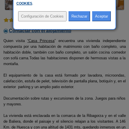
COOKIES
.
3 comentarios
Contactar con el alojamiento
Quien visita
“Casa Princesa
” encuentra una vivienda independiente
compuesta por una habitación de matrimonio con baño completo, una
habitación doble, también con baño completo, un salón cocina comedor
con sofá cama.Todas las habitaciones disponen de hermosas vistas a la
montaña.
El equipamiento de la casa está formado por lavadora, microondas,
calefacción, estufa de pelet, televisión de pantalla plana, botiquín y, en el
exterior parking y un amplio patio exterior.
Documentación sobre rutas y excursiones de la zona. Juegos para niños
y mayores.
La vivienda está enclavada en la comarca de la Ribagorza y en el valle
de Baliera, donde el paisaje y el silencio relajan a los visitantes. A 146
Km. de Huesca y con una altitud de 1431 mts, quedando inmersos en un