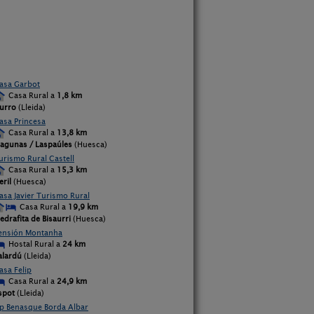
asa Garbot
Casa Rural a
1,8 km
urro
(Lleida)
asa Princesa
Casa Rural a
13,8 km
lagunas / Laspaúles
(Huesca)
urismo Rural Castell
Casa Rural a
15,3 km
eril
(Huesca)
asa Javier Turismo Rural
Casa Rural a
19,9 km
iedrafita de Bisaurri
(Huesca)
ensión Montanha
Hostal Rural a
24 km
alardú
(Lleida)
asa Felip
Casa Rural a
24,9 km
spot
(Lleida)
p Benasque Borda Albar