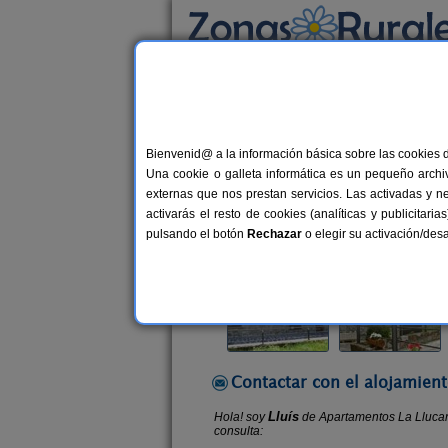
Busca por alojamiento
Alojamientos
>
Cataluña
>
Lleida
>
Barruera
Bienvenid@ a la información básica sobre las cookies 
Apartamentos La Lluca
Una cookie o galleta informática es un pequeño archiv
Vivienda turística en Barruera (Lle
externas que nos prestan servicios. Las activadas y n
activarás el resto de cookies (analíticas y publicita
Alquiler por habitaciones
22+8 p
pulsando el botón
Rechazar
o elegir su activación/de
Contactar con el alojamient