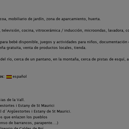
acoa, mobiliario de jardín, zona de aparcamiento, huerta.
televisión, cocina, vitrocerámica / inducción, microondas, lavadora, c
para bebé disponible, juegos y actividades para niños, documentación d
eña gratuita, venta de productos locales, tienda.
del río, cerca de un pantano, en la montaña, cerca de pistas de esquí, 
os:
español
ias de la Vall.
estortes i Estany de St Maurici
l d´Aigüestortes i Estany de St Maurici.
os que enlazen los pueblos
censo de barrancos, parapente….)
alneario de Caldes de Boí