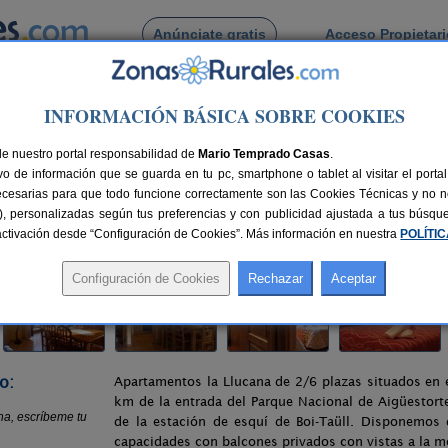
Anúnciate gratis
Acceso Propietar
Busca por pueblo
INFORMACIÓN BÁSICA SOBRE COOKIES
> Apartamentos La Llucana
de nuestro portal responsabilidad de
na
Mario Temprado Casas
.
o de información que se guarda en tu pc, smartphone o tablet al visitar el port
ida)
ecesarias para que todo funcione correctamente son las Cookies Técnicas y no ne
rias), personalizadas según tus preferencias y con publicidad ajustada a tus búsq
lazas
130 km de Lleida
Compartir:
sactivación desde “Configuración de Cookies”. Más información en nuestra
POLÍTI
o:
Apartamentos la Llucana de 2/6 plazas situados en el
km de la entrada del Parque Nacional de Aigüestort
de la estación de esquí de Boi-Taüll. Disponemos 
capacidades con balcones privados con vistas a la m