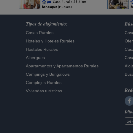
Casa Rural a
25,4 km
Benasque
(Huesca)
B
Tipos de alojamiento:
Búsq
Casas Rurales
Casa
Hoteles
y
Hoteles Rurales
Ofer
Hostales Rurales
Casa
Albergues
Casa
Apartamentos
y
Apartamentos Rurales
Aloj
Campings y Bungalows
Busc
Complejos Rurales
Rede
Viviendas turísticas
Idi