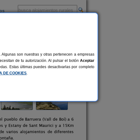
ios
-
al. Algunas son nuestras y otras pertenecen a empresas
cesitan de tu autorización. Al pulsar el botón
Aceptar
uedas. Estas últimas puedes desactivarlas por completo
CA DE COOKIES
.
 pueblo de Barruera (Vall de Boí) a 6
es y Estany de Sant Maurici y a 15Km
de varios alojamientos de diferentes
ontaña.