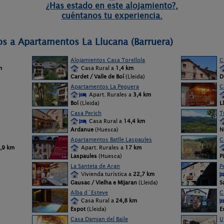
¿Has estado en este alojamiento?,
cuéntanos tu experiencia.
os a Apartamentos La Llucana (Barruera)
Alojamientos Casa Torellola
C
m
Casa Rural a
1,4 km
Cardet / Valle de Boí
(Lleida)
D
Apartamentos La Peguera
C
Apart. Rurales a
3,4 km
Boí
(Lleida)
L
Casa Perich
T
Casa Rural a
14,4 km
Ardanue
(Huesca)
N
Apartamentos Batlle Laspaules
C
,9 km
Apart. Rurales a
17 km
Laspaules
(Huesca)
P
La Santeta de Aran
P
Vivienda turística a
22,7 km
Gausac / Vielha e Mijaran
(Lleida)
S
Alba d´Esteve
C
Casa Rural a
24,8 km
Espot
(Lleida)
E
Casa Damian del Baile
U