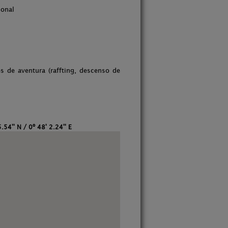
ional
s de aventura (raffting, descenso de
.54'' N / 0º 48' 2.24'' E