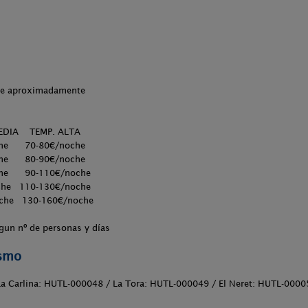
che aproximadamente
DIA TEMP. ALTA
he 70-80€/noche
he 80-90€/noche
he 90-110€/noche
he 110-130€/noche
che 130-160€/noche
gun nº de personas y días
ismo
La Carlina: HUTL-000048 / La Tora: HUTL-000049 / El Neret: HUTL-0000