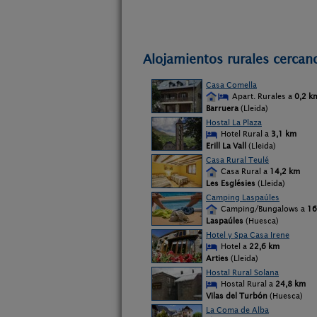
Alojamientos rurales cercan
Casa Comella
Apart. Rurales a
0,2 k
Barruera
(Lleida)
Hostal La Plaza
Hotel Rural a
3,1 km
Erill La Vall
(Lleida)
Casa Rural Teulé
Casa Rural a
14,2 km
Les Esglésies
(Lleida)
Camping Laspaúles
Camping/Bungalows a
16
Laspaúles
(Huesca)
Hotel y Spa Casa Irene
Hotel a
22,6 km
Arties
(Lleida)
Hostal Rural Solana
Hostal Rural a
24,8 km
Vilas del Turbón
(Huesca)
La Coma de Alba