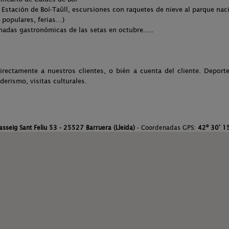
a Estación de Boí-Taüll, escursiones con raquetes de nieve al parque nac
s populares, ferias…)
rnadas gastronómicas de las setas en octubre.....
irectamente a nuestros clientes, o bién a cuenta del cliente. Deporte
derismo, visitas culturales.
asseig Sant Feliu 53 - 25527 Barruera (Lleida)
- Coordenadas GPS:
42º 30' 15