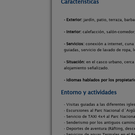
Características
- Exterior:
jardín, patio, terraza, barb
- Interior:
calefacción, salón-comedor, 
- Servicios:
conexión a internet, cuna 
guiadas, servicio de lavado de ropa, l
- Situación:
en el casco urbano, cerca 
alojamiento señalizado.
- Idiomas hablados por los propietari
Entorno y actividades
- Visitas guiadas a las diferentes igles
- Escursiones al Parc Nacional d´Aigü
- Servicio de TAXI 4x4 al Parc Naciona
- Senderismo por los antiguos camin
- Deportes de aventura (Ràfting, des
- Servicios de aguas Termales en el B