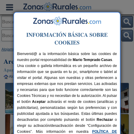
INFORMACIÓN BÁSICA SOBRE
COOKIES
Alojamientos
>
Aragón
>
Huesca
>
Vilas del Turbón
> Arcos de Solana
Bienvenid@ a la información básica sobre las cookies de
Arcos de Solana
nuestro portal responsabilidad de
Mario Temprado Casas
.
Una cookie o galleta informática es un pequeño archivo de
Apartamento en Vilas del Turbón (Huesca)
información que se guarda en tu pc, smartphone o tablet al
Alquiler completo
2-20 plazas
120 km de Huesca
visitar el portal. Algunas son nuestras y otras pertenecen a
empresas externas que nos prestan servicios. Las activadas
y necesarias para que todo funcione correctamente son las
Cookies Técnicas y no necesitan de tu autorización. Al pulsar
el botón
Aceptar
activarás el resto de cookies (analíticas y
publicitarias), personalizadas según tus preferencias y con
publicidad ajustada a tus búsquedas. Estas últimas puedes
desactivarlas por completo pulsando el botón
Rechazar
o
elegir su activación/desactivación desde “Configuración de
Cookies”. Más información en nuestra
POLÍTICA DE