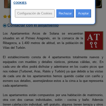
COOKIES
.
3 comentarios
Contactar con el alojamiento
Los Apartamentos Arcos de Solana se encuentran
situados en el Pirineo Aragonés, en la comarca de la
Ribagorza, a 1.400 metros de altitud, en la población de
Vilas del Turbón.
El establecimiento consta de 4 apartamentos totalmente nuevos y
equipados con muebles y detalles rústicos, pinturas cálidas, etc. En
cada uno de ellos podrá disfrutar y adentrarse en los cuatro picos que
nos rodean (Turbonet, Aras, Ratés y Turbón) ya que debido a las vistas
de cada uno de los apartamentos hemos querido cuidar con cariño y
esmero sus detalles, asemejándose estos a la cima a la que representa
cada apartamento.
Los apartamentos están compuestos por una habitación de matrimonio,
otra con dos camas individuales, solón - cocina y baño. Además
tienen calefacción individual, wifi gratuito, algunos tienen terraza y otros