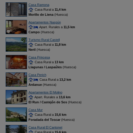
Casa Ramona
Casa Rural a
11,4 km
Morillo de Liena
(Huesca)
Apartamentos Naspún
Apart. Rurales a
11,5 km
Campo
(Huesca)
Turismo Rural Castell
Casa Rural a
11,8 km
Neril
(Huesca)
Casa Princesa
Casa Rural a
13 km
Llagunas / Laspaúles
(Huesca)
Casa Perich
Casa Rural a
13,2 km
Ardanue
(Huesca)
Apartamentos El Molino
Apart. Rurales a
13,6 km
El Run / Castejón de Sos
(Huesca)
Casa Mur
Casa Rural a
15,6 km
Foradada del Toscar
(Huesca)
Casa Rural El Cantonet
Casa Rural a
15,6 km