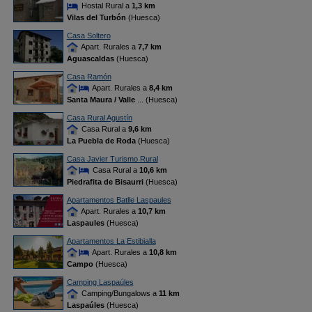
Hostal Rural a
1,3 km
Vilas del Turbón
(Huesca)
Casa Soltero
Apart. Rurales a
7,7 km
Aguascaldas
(Huesca)
Casa Ramón
Apart. Rurales a
8,4 km
Santa Maura / Valle
... (Huesca)
Casa Rural Agustín
Casa Rural a
9,6 km
La Puebla de Roda
(Huesca)
Casa Javier Turismo Rural
Casa Rural a
10,6 km
Piedrafita de Bisaurri
(Huesca)
Apartamentos Batlle Laspaules
Apart. Rurales a
10,7 km
Laspaules
(Huesca)
Apartamentos La Estibialla
Apart. Rurales a
10,8 km
Campo
(Huesca)
Camping Laspaúles
Camping/Bungalows a
11 km
Laspaúles
(Huesca)