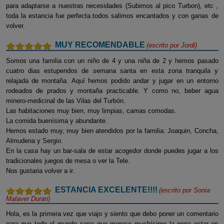
para adaptarse a nuestras necesidades (Subimos al pico Turbon), etc ,
toda la estancia fue perfecta.todos salimos encantados y con ganas de
volver.
MUY RECOMENDABLE
(escrito por
Jordi
)
Somos una familia con un niño de 4 y una niña de 2 y hemos pasado
cuatro dias estupendos de semana santa en esta zona tranquila y
relajada de montaña. Aquí hemos podido andar y jugar en un entorno
rodeados de prados y montaña practicable. Y como no, beber agua
minero-medicinal de las Vilas del Turbón.
Las habitaciones muy bien, muy limpias, camas comodas.
La comida buenísima y abundante.
Hemos estado muy, muy bien atendidos por la familia: Joaquin, Concha,
Almudena y Sergio.
En la casa hay un bar-sala de estar acogedor donde puedes jugar a los
tradicionales juegos de mesa o ver la Tele.
Nos gustaria volver a ir.
ESTANCIA EXCELENTE!!!!
(escrito por
Sonia
Malaver Duran
)
Hola, es la primera vez que viajo y siento que debo poner un comentario
para que todo el mundo sepa que merece muchísimo la pena estar en