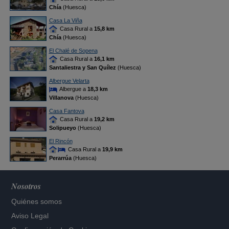
Chía
(Huesca)
Casa La Viña
Casa Rural a
15,8 km
Chía
(Huesca)
El Chalé de Sopena
Casa Rural a
16,1 km
Santaliestra y San Quílez
(Huesca)
Albergue Velarta
Albergue a
18,3 km
Villanova
(Huesca)
Casa Fantova
Casa Rural a
19,2 km
Solipueyo
(Huesca)
El Rincón
Casa Rural a
19,9 km
Perarrúa
(Huesca)
Nosotros
Quiénes somos
Aviso Legal