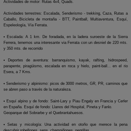
Actividades de motor: Rutas 4x4, Quads.
Actividades terrestres: Escalada, Senderismo - trekking, Caza, Rutas a
Caballo, Bicicleta de montaña - BTT, Paintball, Multiaventura, Esquí,
Espeleología, Vía Ferrata.
• Escalada: A 1 km. De foradada, en la ladera suroeste de la Sierra
Ferrera, tenemos una interesante via Ferrata con un desniel de 220 mts.
y 350 mts. de recorrido
• Deportes de aventura: barranquismo, kayak, rafting, hidrospeed,
parapente, piragüismo, escalada en roca y hielo, paint-ball... en el rio
Esera, a 7 Kms.
• Senderismo y alpinismo: picos de 3000 metros, GR, PR, caminos que
se abren paso a través de la naturaleza.
• Esquí alpino y de fondo: Saint-Lary y Piau Engaly en Francia y Cerler
en España. Esquí de fondo: Llanos del Hospital, Pineta y Fanlo.
Geoparque del Sobrarbe y el Quebrantahuesos.
• Setas y micología: Una actividad en otoño que merece la pena
descubrir robellones, seps, champiñones, negrillas...