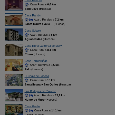
Casa Fantova
Casa Rural a
6,6 km
Solipueyo
(Huesca)
Casa Ramón
Apart. Rurales a
7,2 km
Santa Maura / Valle
... (Huesca)
Casa Soltero
Apart. Rurales a
8 km
Aguascaldas
(Huesca)
Casa Rural La Borda de Mery
Casa Rural a
8,1 km
Charo
(Huesca)
Casa Torrebruñac
Apart. Rurales a
9,5 km
Palo
(Huesca)
El Chalé de Sopena
Casa Rural a
13 km
Santaliestra y San Quílez
(Huesca)
Las Bodegas de Clavería
Apart. Rurales a
13,1 km
Humo de Muro
(Huesca)
Casa Gerbe
Casa Rural a
14,1 km
Gerbe
(Huesca)