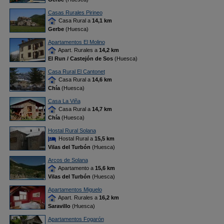
Casas Rurales Pirineo
Casa Rural a
14,1 km
Gerbe
(Huesca)
Apartamentos El Molino
Apart. Rurales a
14,2 km
El Run / Castejón de Sos
(Huesca)
Casa Rural El Cantonet
Casa Rural a
14,6 km
Chía
(Huesca)
Casa La Viña
Casa Rural a
14,7 km
Chía
(Huesca)
Hostal Rural Solana
Hostal Rural a
15,5 km
Vilas del Turbón
(Huesca)
Arcos de Solana
Apartamento a
15,6 km
Vilas del Turbón
(Huesca)
Apartamentos Miguelo
Apart. Rurales a
16,2 km
Saravillo
(Huesca)
Apartamentos Fogarón