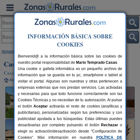
INFORMACIÓN BÁSICA SOBRE
COOKIES
Alojamientos
>
Aragón
>
Huesca
>
Foradada del Toscar
> Casa Mur
Bienvenid@ a la información básica sobre las cookies de
Casa Mur
nuestro portal responsabilidad de
Mario Temprado Casas
.
Una cookie o galleta informática es un pequeño archivo de
Casa Rural en Foradada del Toscar (Huesca)
información que se guarda en tu pc, smartphone o tablet al
Alquiler completo
8+4 plazas
130 km de Huesca
visitar el portal. Algunas son nuestras y otras pertenecen a
empresas externas que nos prestan servicios. Las activadas
y necesarias para que todo funcione correctamente son las
Cookies Técnicas y no necesitan de tu autorización. Al pulsar
el botón
Aceptar
activarás el resto de cookies (analíticas y
publicitarias), personalizadas según tus preferencias y con
publicidad ajustada a tus búsquedas. Estas últimas puedes
desactivarlas por completo pulsando el botón
Rechazar
o
elegir su activación/desactivación desde “Configuración de
Cookies”. Más información en nuestra
POLÍTICA DE