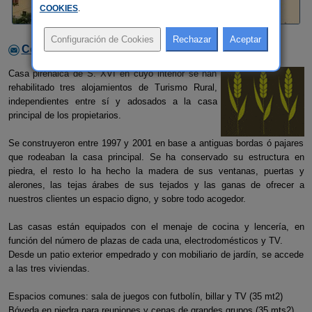
COOKIES
.
Contactar con el alojamiento
Casa pirenaica de S. XVI en cuyo interior se han
rehabilitado tres alojamientos de Turismo Rural,
independientes entre sí y adosados a la casa
principal de los propietarios.
Se construyeron entre 1997 y 2001 en base a antiguas bordas ó pajares
que rodeaban la casa principal. Se ha conservado su estructura en
piedra, el resto lo ha hecho la madera de sus ventanas, puertas y
alerones, las tejas árabes de sus tejados y las ganas de ofrecer a
nuestros clientes un espacio digno, y sobre todo acogedor.
Las casas están equipados con el menaje de cocina y lencería, en
función del número de plazas de cada una, electrodomésticos y TV.
Desde un patio exterior empedrado y con mobiliario de jardín, se accede
a las tres viviendas.
Espacios comunes: sala de juegos con futbolín, billar y TV (35 mt2)
Bóveda en piedra para reuniones y cenas de grandes grupos.(35 mts2)