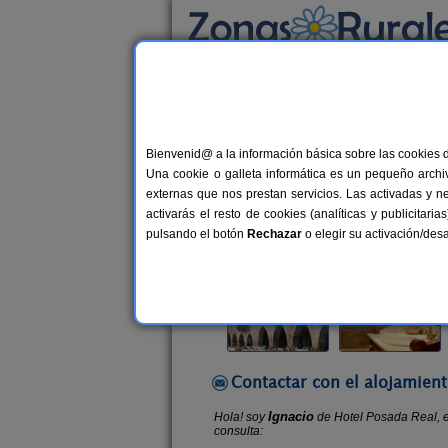
Busca por alojamiento
Alojamientos
>
Aragón
>
Huesca
>
Aínsa
> H
Bienvenid@ a la información básica sobre las cookies 
Hotel Posada Real
Una cookie o galleta informática es un pequeño archiv
Hotel Rural en Aínsa (Huesca)
externas que nos prestan servicios. Las activadas y n
activarás el resto de cookies (analíticas y publicita
Alquiler por habitaciones
12 plaz
pulsando el botón
Rechazar
o elegir su activación/de
Contactar con el alojamient