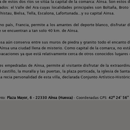
 de estos dos ríos se sitúa la capital de la comarca: Aínsa. Son estos 
ados: el Valle del Ara cuyas localidades principales son Boltaña, Broto y
stau, Bielsa, Tella, Escalona, Lafortunada...y su capital Ainsa.
o país, Francia, permite a los amantes del deporte blanco, disfrutar d
e se encuentran a tan solo 40 km. de Aínsa.
nsa aún conserva entre sus muros de piedra y granito todo el encanto de
Aínsa una ciudad llena de misterio. Como capital de la comarca, no est
vacaciones ya que está relativamente cerca de otros conocidos lugares 
les empedradas de Aínsa, permite al visitante disfrutar de la extraordi
astillo, la muralla y las puertas, la plaza porticada, la iglesia de Sant
a recia personalidad de esta villa, declarada Conjunto Artístico-Histór
nto:
Plaza Mayor, 6 - 22330 Aínsa (Huesca)
- Coordenadas GPS:
42º 24' 56'' 