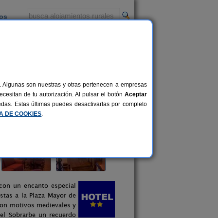
ios
-
al. Algunas son nuestras y otras pertenecen a empresas
cesitan de tu autorización. Al pulsar el botón
Aceptar
uedas. Estas últimas puedes desactivarlas por completo
CA DE COOKIES
.
 con un encanto especial
stas a la Plaza Mayor de
 con motivos medievales y
el Sobrarbe un recuerdo