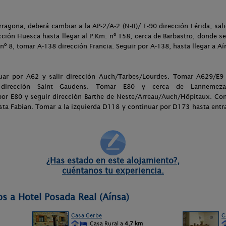
ragona, deberá cambiar a la AP-2/A-2 (N-II)/ E-90 dirección Lérida, sal
ección Huesca hasta llegar al P.Km. nº 158, cerca de Barbastro, donde se
nº 8, tomar A-138 dirección Francia. Seguir por A-138, hasta llegar a Aí
ar por A62 y salir dirección Auch/Tarbes/Lourdes. Tomar A629/E9 y
 dirección Saint Gaudens. Tomar E80 y cerca de Lannemeza
r E80 y seguir dirección Barthe de Neste/Arreau/Auch/Hôpitaux. Con
ta Fabian. Tomar a la izquierda D118 y continuar por D173 hasta entrar
¿Has estado en este alojamiento?,
cuéntanos tu experiencia.
os a Hotel Posada Real (Aínsa)
Casa Gerbe
C
Casa Rural a
4,7 km