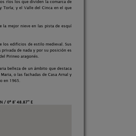
dos ríos los que dividen la comarca de
 Torla; y el Valle del Cinca en el que
e la mejor nieve en las pista de esquí
 los edificios de estilo medieval. Sus
á privada de nada y por su posición es
del Pirineo aragonés.
naria belleza de un ámbito que destaca
a Maria, o las fachadas de Casa Arnal y
ico en 1965.
N / 0º 8' 48.87'' E