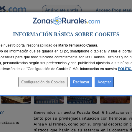
Anúnciate gratis
Acceso Propietar
Busca por pueblo
INFORMACIÓN BÁSICA SOBRE COOKIES
otel Posada Real
de nuestro portal responsabilidad de
Mario Temprado Casas
.
o de información que se guarda en tu pc, smartphone o tablet al visitar el port
ecesarias para que todo funcione correctamente son las Cookies Técnicas y no ne
rias), personalizadas según tus preferencias y con publicidad ajustada a tus búsq
as
95 km de Huesca
Compartir:
sactivación desde “Configuración de Cookies”. Más información en nuestra
POLÍTI
o:
Bienvenidos a nuestra Posada Real, 6 habitaciones
tanto por su privilegiada situación con hermosas vi
Aínsa y al Pirineo, como por su original decoración
rústicos que harán de su estancia en la comarca d