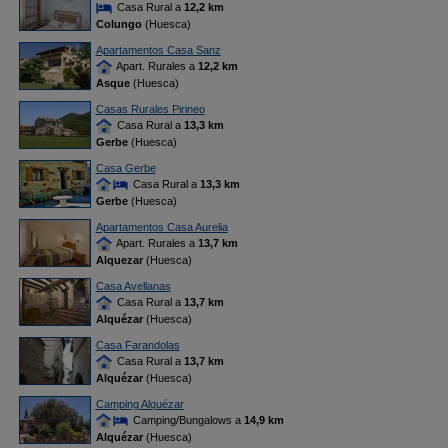
Casa Rural a
12,2 km
Colungo
(Huesca)
Apartamentos Casa Sanz
Apart. Rurales a
12,2 km
Asque
(Huesca)
Casas Rurales Pirineo
Casa Rural a
13,3 km
Gerbe
(Huesca)
Casa Gerbe
Casa Rural a
13,3 km
Gerbe
(Huesca)
Apartamentos Casa Aurelia
Apart. Rurales a
13,7 km
Alquezar
(Huesca)
Casa Avellanas
Casa Rural a
13,7 km
Alquézar
(Huesca)
Casa Farandolas
Casa Rural a
13,7 km
Alquézar
(Huesca)
Camping Alquézar
Camping/Bungalows a
14,9 km
Alquézar
(Huesca)