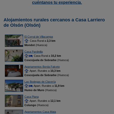
cuéntanos tu experiencia.
Alojamientos rurales cercanos a Casa Larriero
de Olsón (Olsón)
El Corral de Villacampa
Casa Rural a
2,3 km
Mondot
(Huesca)
Casa Pardinilla
Casa Rural a
10,2 km
Coscojuela de Sobrarbe
(Huesca)
Apartamentos Borda Falceto
Apart. Rurales a
10,3 km
Coscojuela de Sobrarbe
(Huesca)
Las Bodegas de Clavería
Apart. Rurales a
11,9 km
Humo de Muro
(Huesca)
Casa Plana
Apart. Rurales a
12,1 km
Colungo
(Huesca)
Apartamentos Casa Mata