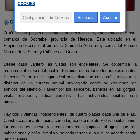
COOKIES
.
Contactar con el alojamiento
Olsón es un pequeño pueblo perteneciente al Ayuntamiento de Aínsa,
comarca de Sobrarbe, provincia de Huesca. Está ubicado en el
Prepirineo oscense, al pie de la Sierra de Arbe, muy cerca del Parque
Natural de la Sierra y Cañones de Guara.
Desde casa Larriero las vistas son excelentes. Se contempla la
monumental iglesia del pueblo, teniendo como fondo los impresionantes
Pirineos. Olsón es el lugar ideal para olvidarse del estrés, relajarse y
disfrutar de un entorno natural privilegiado donde se escuchan los
sonidos del silencio. Pasear por los senderos, bañarse en las gorgas,
visitar museos y aldeas perdidas… Las actividades posibles son
amplias.
Hay dos viviendas independientes, de cuatro plazas cada una de ellas.
Consta cada una de cocina-comedor, baño completo y dos habitaciones.
La cocina es nueva y completamente equipada, al igual que las
habitaciones y baño. Amplia y soleada terraza a la que se accede desde
las viviendas.