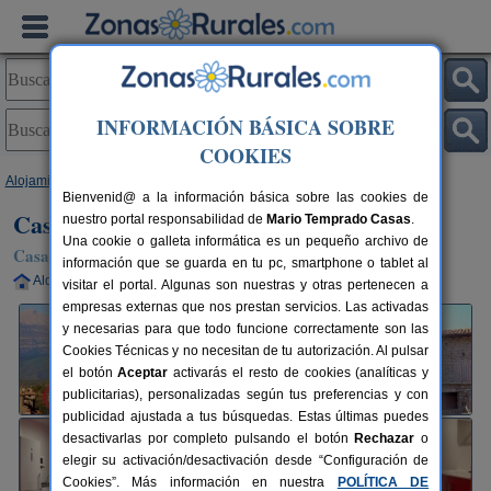
INFORMACIÓN BÁSICA SOBRE
COOKIES
Alojamientos
>
Aragón
>
Huesca
>
Olsón
> Casa Larriero de Olsón
Bienvenid@ a la información básica sobre las cookies de
Casa Larriero de Olsón
nuestro portal responsabilidad de
Mario Temprado Casas
.
Una cookie o galleta informática es un pequeño archivo de
Casa Rural en Olsón (Huesca)
información que se guarda en tu pc, smartphone o tablet al
Alquiler completo
4+1 plazas
100 km de Huesca
visitar el portal. Algunas son nuestras y otras pertenecen a
empresas externas que nos prestan servicios. Las activadas
y necesarias para que todo funcione correctamente son las
Cookies Técnicas y no necesitan de tu autorización. Al pulsar
el botón
Aceptar
activarás el resto de cookies (analíticas y
publicitarias), personalizadas según tus preferencias y con
publicidad ajustada a tus búsquedas. Estas últimas puedes
desactivarlas por completo pulsando el botón
Rechazar
o
elegir su activación/desactivación desde “Configuración de
Cookies”. Más información en nuestra
POLÍTICA DE