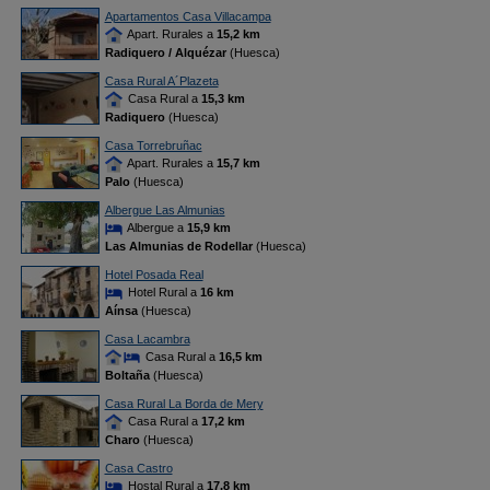
Apartamentos Casa Villacampa
Apart. Rurales a
15,2 km
Radiquero / Alquézar
(Huesca)
Casa Rural A´Plazeta
Casa Rural a
15,3 km
Radiquero
(Huesca)
Casa Torrebruñac
Apart. Rurales a
15,7 km
Palo
(Huesca)
Albergue Las Almunias
Albergue a
15,9 km
Las Almunias de Rodellar
(Huesca)
Hotel Posada Real
Hotel Rural a
16 km
Aínsa
(Huesca)
Casa Lacambra
Casa Rural a
16,5 km
Boltaña
(Huesca)
Casa Rural La Borda de Mery
Casa Rural a
17,2 km
Charo
(Huesca)
Casa Castro
Hostal Rural a
17,8 km