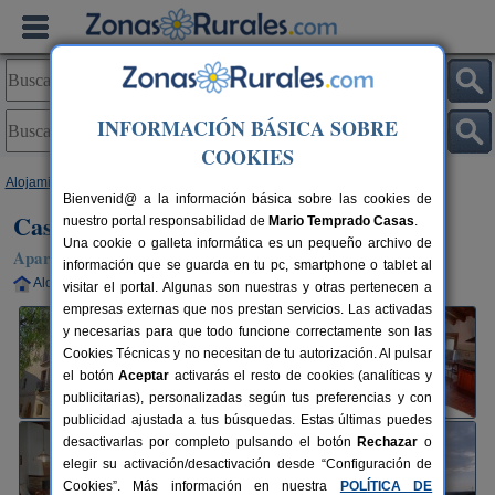
INFORMACIÓN BÁSICA SOBRE
COOKIES
Alojamientos
>
Aragón
>
Huesca
>
Colungo
> Casa Plana
Bienvenid@ a la información básica sobre las cookies de
Casa Plana
nuestro portal responsabilidad de
Mario Temprado Casas
.
Una cookie o galleta informática es un pequeño archivo de
Apartamentos Rurales en Colungo (Huesca)
información que se guarda en tu pc, smartphone o tablet al
Alquiler completo
10+6 plazas
52 km de Huesca
visitar el portal. Algunas son nuestras y otras pertenecen a
empresas externas que nos prestan servicios. Las activadas
y necesarias para que todo funcione correctamente son las
Cookies Técnicas y no necesitan de tu autorización. Al pulsar
el botón
Aceptar
activarás el resto de cookies (analíticas y
publicitarias), personalizadas según tus preferencias y con
publicidad ajustada a tus búsquedas. Estas últimas puedes
desactivarlas por completo pulsando el botón
Rechazar
o
elegir su activación/desactivación desde “Configuración de
Cookies”. Más información en nuestra
POLÍTICA DE