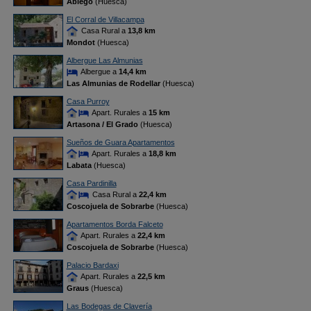
Abiego
(Huesca)
El Corral de Villacampa
Casa Rural a
13,8 km
Mondot
(Huesca)
Albergue Las Almunias
Albergue a
14,4 km
Las Almunias de Rodellar
(Huesca)
Casa Purroy
Apart. Rurales a
15 km
Artasona / El Grado
(Huesca)
Sueños de Guara Apartamentos
Apart. Rurales a
18,8 km
Labata
(Huesca)
Casa Pardinilla
Casa Rural a
22,4 km
Coscojuela de Sobrarbe
(Huesca)
Apartamentos Borda Falceto
Apart. Rurales a
22,4 km
Coscojuela de Sobrarbe
(Huesca)
Palacio Bardaxi
Apart. Rurales a
22,5 km
Graus
(Huesca)
Las Bodegas de Clavería