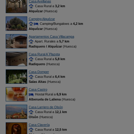
Casa Avellanas
Casa Rural a
3,2 km
Alquézar
(Huesca)
Camping Alquézar
Camping/Bungalows a
4,2 km
Alquézar
(Huesca)
Apartamentos Casa Villacampa
Apart. Rurales a
5,7 km
Radiquero / Alquézar
(Huesca)
Casa Rural A´Plazeta
Casa Rural a
5,8 km
Radiquero
(Huesca)
Casa Domper
Casa Rural a
6,4 km
Salas Altas
(Huesca)
Casa Castro
Hostal Rural a
6,9 km
Alberuela de Laliena
(Huesca)
Casa Larriero de Olsón
Casa Rural a
12,1 km
Olsón
(Huesca)
Casa Clavería
Casa Rural a
12,5 km