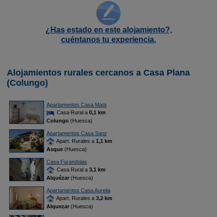
¿Has estado en este alojamiento?,
cuéntanos tu experiencia.
Alojamientos rurales cercanos a Casa Plana
(Colungo)
Apartamentos Casa Mata
Casa Rural a
0,1 km
Colungo
(Huesca)
Apartamentos Casa Sanz
Apart. Rurales a
1,1 km
Asque
(Huesca)
Casa Farandolas
Casa Rural a
3,1 km
Alquézar
(Huesca)
Apartamentos Casa Aurelia
Apart. Rurales a
3,2 km
Alquezar
(Huesca)