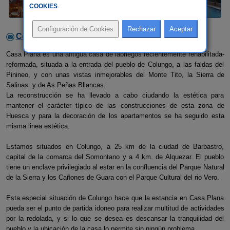
COOKIES
.
Contactar con el alojamiento
Casa Plana es una antigua casa de labriegos recientemente rehabilitada-
reformada, situada a la entrada del pueblo de Colungo, a las faldas del
Pinineo, y con unas vistas inmejorables del Monte Tito, la Sierra de
Salinas y de As Peñas Bllancas.
La reconstrucción se ha llevado a cabo ciudando la estética para
mantener el carácter típico de las construcciones de esta zona de
Huesca y para la decoración de los apartamentos se ha seguido esta
misma linea estética.
Estamos situados en Colungo, a 25 km de la ciudad de Barbastro,
capital de la comarca del Somontano y a 4 km. de Alquezar. El pueblo
tiene un enclave privilegiado al estar en la confluencia del Parque Natural
de la Sierra y los Cañones de Guara con el Parque Cultural del rio Vero.
Esta especial situación de Colungo hace que la estancia en Casa Plana
pueda ser el punto de partida idoneo para realizar multitud de actividades
por la redolada, y si lo que se desea es descansar la tranquilidad del
pueblo y la ubicación de la casa lo permite sin ningún problema.