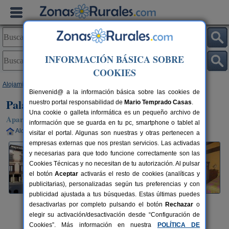
INFORMACIÓN BÁSICA SOBRE
COOKIES
Alojamientos
>
Aragón
>
Huesca
>
Graus
> Palacio Bardaxi
Bienvenid@ a la información básica sobre las cookies de
Palacio Bardaxi
nuestro portal responsabilidad de
Mario Temprado Casas
.
Una cookie o galleta informática es un pequeño archivo de
Apartamentos Rurales en Graus (Huesca)
información que se guarda en tu pc, smartphone o tablet al
Alquiler completo
4+3 plazas
80 km de Huesca
visitar el portal. Algunas son nuestras y otras pertenecen a
empresas externas que nos prestan servicios. Las activadas
y necesarias para que todo funcione correctamente son las
Cookies Técnicas y no necesitan de tu autorización. Al pulsar
el botón
Aceptar
activarás el resto de cookies (analíticas y
publicitarias), personalizadas según tus preferencias y con
publicidad ajustada a tus búsquedas. Estas últimas puedes
desactivarlas por completo pulsando el botón
Rechazar
o
elegir su activación/desactivación desde “Configuración de
Cookies”. Más información en nuestra
POLÍTICA DE