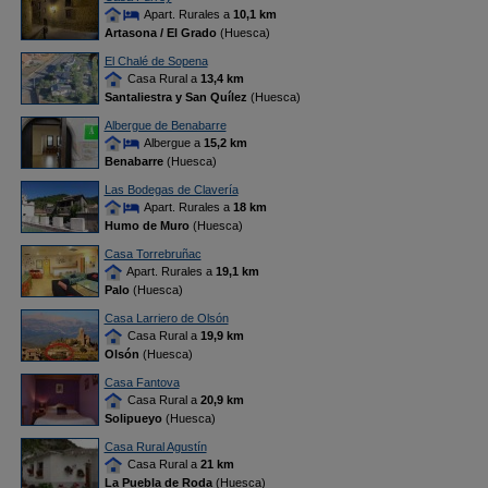
Apart. Rurales a
10,1 km
Artasona / El Grado
(Huesca)
El Chalé de Sopena
Casa Rural a
13,4 km
Santaliestra y San Quílez
(Huesca)
Albergue de Benabarre
Albergue a
15,2 km
Benabarre
(Huesca)
Las Bodegas de Clavería
Apart. Rurales a
18 km
Humo de Muro
(Huesca)
Casa Torrebruñac
Apart. Rurales a
19,1 km
Palo
(Huesca)
Casa Larriero de Olsón
Casa Rural a
19,9 km
Olsón
(Huesca)
Casa Fantova
Casa Rural a
20,9 km
Solipueyo
(Huesca)
Casa Rural Agustín
Casa Rural a
21 km
La Puebla de Roda
(Huesca)