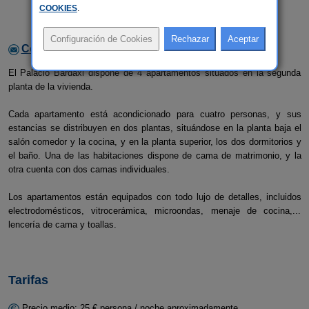
COOKIES
.
Contactar con el alojamiento
El Palacio Bardaxi dispone de 4 apartamentos situados en la segunda
planta de la vivienda.
Cada apartamento está acondicionado para cuatro personas, y sus
estancias se distribuyen en dos plantas, situándose en la planta baja el
salón comedor y la cocina, y en la planta superior, los dos dormitorios y
el baño. Una de las habitaciones dispone de cama de matrimonio, y la
otra cuenta con dos camas individuales.
Los apartamentos están equipados con todo lujo de detalles, incluidos
electrodomésticos, vitrocerámica, microondas, menaje de cocina,...
lencería de cama y toallas.
Tarifas
Precio medio: 25 € persona / noche aproximadamente