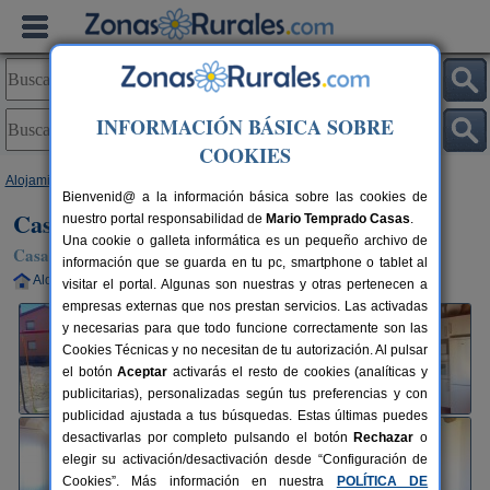
INFORMACIÓN BÁSICA SOBRE
COOKIES
Alojamientos
>
Aragón
>
Huesca
>
Bellestar
> Casa Sarrau
Bienvenid@ a la información básica sobre las cookies de
Casa Sarrau
nuestro portal responsabilidad de
Mario Temprado Casas
.
Una cookie o galleta informática es un pequeño archivo de
Casa Rural en Bellestar (Huesca)
información que se guarda en tu pc, smartphone o tablet al
Alquiler completo
2-8+4 plazas
90 km de Huesca
visitar el portal. Algunas son nuestras y otras pertenecen a
empresas externas que nos prestan servicios. Las activadas
y necesarias para que todo funcione correctamente son las
Cookies Técnicas y no necesitan de tu autorización. Al pulsar
el botón
Aceptar
activarás el resto de cookies (analíticas y
publicitarias), personalizadas según tus preferencias y con
publicidad ajustada a tus búsquedas. Estas últimas puedes
desactivarlas por completo pulsando el botón
Rechazar
o
elegir su activación/desactivación desde “Configuración de
Cookies”. Más información en nuestra
POLÍTICA DE