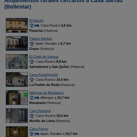
Alojamientos rurales cercanos a Casa Sarrau
(Bellestar)
El Rincón
Casa Rural a
5,5 km
Perarrúa
(Huesca)
Palacio Bardaxi
Apart. Rurales a
6,7 km
Graus
(Huesca)
El Chalé de Sopena
Casa Rural a
8,8 km
Santaliestra y San Quílez
(Huesca)
Casa Rural Agustín
Casa Rural a
14,4 km
La Puebla de Roda
(Huesca)
Albergue de Benabarre
Albergue a
15,7 km
Benabarre
(Huesca)
Casa Ramona
Casa Rural a
16,4 km
Morillo de Liena
(Huesca)
Casa Purroy
Apart. Rurales a
16,7 km