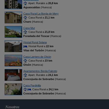
Apart. Rurales a
20,8 km
Aguascaldas
(Huesca)
Casa Rural La Borda de Mery
Casa Rural a
21,1 km
Charo
(Huesca)
Casa Mur
Casa Rural a
21,8 km
Foradada del Toscar
(Huesca)
Hostal Rural Solana
Hostal Rural a
22 km
Vilas del Turbón
(Huesca)
Casa Larriero de Olsón
Casa Rural a
23 km
Olsón
(Huesca)
Apartamentos Borda Falceto
Apart. Rurales a
24,1 km
Coscojuela de Sobrarbe
(Huesca)
Casa Pardinilla
Casa Rural a
24,1 km
Coscojuela de Sobrarbe
(Huesca)
Nosotros