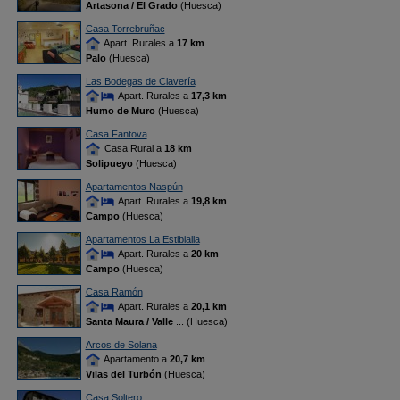
Artasona / El Grado
(Huesca)
Casa Torrebruñac
Apart. Rurales a
17 km
Palo
(Huesca)
Las Bodegas de Clavería
Apart. Rurales a
17,3 km
Humo de Muro
(Huesca)
Casa Fantova
Casa Rural a
18 km
Solipueyo
(Huesca)
Apartamentos Naspún
Apart. Rurales a
19,8 km
Campo
(Huesca)
Apartamentos La Estibialla
Apart. Rurales a
20 km
Campo
(Huesca)
Casa Ramón
Apart. Rurales a
20,1 km
Santa Maura / Valle
... (Huesca)
Arcos de Solana
Apartamento a
20,7 km
Vilas del Turbón
(Huesca)
Casa Soltero