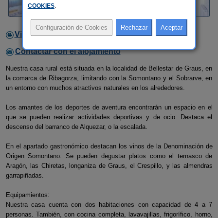
COOKIES
.
Video
Contactar con el alojamiento
Nuestra casa rural está situada en la localidad de Bellestar de Graus, en
la comarca de Ribagorza, limitando con la Somontano y el Sobrarve, en
un entorno con muchos atractivos naturales en los alrededores.
Los amantes de los deportes de aventura encontrarán un espacio en el
que se pueden realizar actividades deportivas y de ocio. Destaca el
descenso del barranco de Alquezar, o la escalada.
En el apartado gastronómico destacan los vinos de la Denominación de
Origen Somontano. Se pueden degustar platos como el ternasco de
Aragón, las Chiretas, longaniza de Graus, el Crespillo, y las almendras
garrapiñadas.
Equipamientos:
Nuestra casa cuenta con dos habitaciones con capacidad de 4 a 7
personas. También, con cocina completa, lavavajillas, frigorífico, horno,