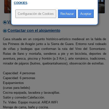
COOKIES
.
Video
Contactar con el alojamiento
Casa situada en un conjunto histórico-artístico medieval en la falda de
los Pirineos de Aragón junto a la Sierra de Guara. Entorno rural rodeado
de viñas y bodegas que conforman la ruta del Vino del Somontano.
Rutas de llano y montaña, senderos a pie y en bicicleta, deportes de
aventura, pesca, piscina y frontón (a 3 Km.), arte románico, tradiciones,
mirador de pájaros (buitres, quebrantahuesos), observación de estrellas.
Capacidad: 4 personas
Capacidad: 6 personas
Equipamientos
(cunas para bebés)
Cocina equipada, lavadora y lavavajillas.
Salón y comedor.Calefacción.
Tv. Video. Equipo musical. AREA WIFI
Menaje de cama, baño y cocina.