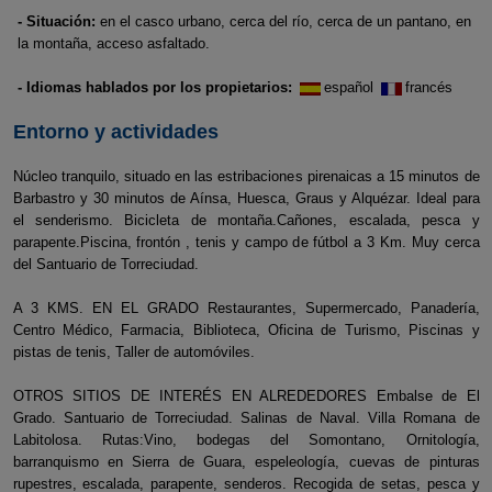
- Situación:
en el casco urbano, cerca del río, cerca de un pantano, en
la montaña, acceso asfaltado.
- Idiomas hablados por los propietarios:
español
francés
Entorno y actividades
Núcleo tranquilo, situado en las estribaciones pirenaicas a 15 minutos de
Barbastro y 30 minutos de Aínsa, Huesca, Graus y Alquézar. Ideal para
el senderismo. Bicicleta de montaña.Cañones, escalada, pesca y
parapente.Piscina, frontón , tenis y campo de fútbol a 3 Km. Muy cerca
del Santuario de Torreciudad.
A 3 KMS. EN EL GRADO Restaurantes, Supermercado, Panadería,
Centro Médico, Farmacia, Biblioteca, Oficina de Turismo, Piscinas y
pistas de tenis, Taller de automóviles.
OTROS SITIOS DE INTERÉS EN ALREDEDORES Embalse de El
Grado. Santuario de Torreciudad. Salinas de Naval. Villa Romana de
Labitolosa. Rutas:Vino, bodegas del Somontano, Ornitología,
barranquismo en Sierra de Guara, espeleología, cuevas de pinturas
rupestres, escalada, parapente, senderos. Recogida de setas, pesca y