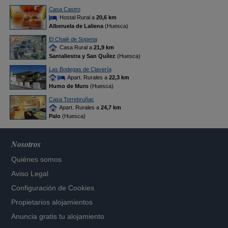
Casa Castro
Hostal Rural a
20,6 km
Alberuela de Laliena
(Huesca)
El Chalé de Sopena
Casa Rural a
21,9 km
Santaliestra y San Quílez
(Huesca)
Las Bodegas de Clavería
Apart. Rurales a
22,3 km
Humo de Muro
(Huesca)
Casa Torrebruñac
Apart. Rurales a
24,7 km
Palo
(Huesca)
Nosotros
Quiénes somos
Aviso Legal
Configuración de Cookies
Propietarios alojamientos
Anuncia gratis tu alojamiento