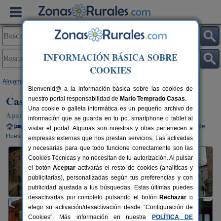
INFORMACIÓN BÁSICA SOBRE
COOKIES
Alojamientos
>
Aragón
>
Huesca
>
Artasona
> Casa Purroy
Bienvenid@ a la información básica sobre las cookies de
Casa Purroy
nuestro portal responsabilidad de
Mario Temprado Casas
.
Una cookie o galleta informática es un pequeño archivo de
Apartamentos Rurales en Artasona / El Grado (Huesca)
información que se guarda en tu pc, smartphone o tablet al
Alquiler completo y por habitaciones
2-16+4 plazas
50 km de
visitar el portal. Algunas son nuestras y otras pertenecen a
Huesca
empresas externas que nos prestan servicios. Las activadas
y necesarias para que todo funcione correctamente son las
Cookies Técnicas y no necesitan de tu autorización. Al pulsar
el botón
Aceptar
activarás el resto de cookies (analíticas y
publicitarias), personalizadas según tus preferencias y con
publicidad ajustada a tus búsquedas. Estas últimas puedes
desactivarlas por completo pulsando el botón
Rechazar
o
elegir su activación/desactivación desde “Configuración de
Cookies”. Más información en nuestra
POLÍTICA DE