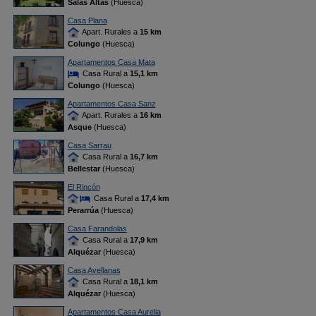
Salas Altas
(Huesca)
Casa Plana
Apart. Rurales a
15 km
Colungo
(Huesca)
Apartamentos Casa Mata
Casa Rural a
15,1 km
Colungo
(Huesca)
Apartamentos Casa Sanz
Apart. Rurales a
16 km
Asque
(Huesca)
Casa Sarrau
Casa Rural a
16,7 km
Bellestar
(Huesca)
El Rincón
Casa Rural a
17,4 km
Perarrúa
(Huesca)
Casa Farandolas
Casa Rural a
17,9 km
Alquézar
(Huesca)
Casa Avellanas
Casa Rural a
18,1 km
Alquézar
(Huesca)
Apartamentos Casa Aurelia