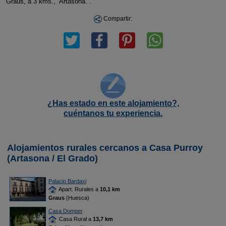
Graus, a 3 kms., Artasona. .
Compartir:
¿Has estado en este alojamiento?,
cuéntanos tu experiencia.
Alojamientos rurales cercanos a Casa Purroy
(Artasona / El Grado)
Palacio Bardaxi
Apart. Rurales a
10,1 km
Graus
(Huesca)
Casa Domper
Casa Rural a
13,7 km