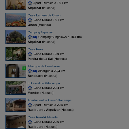
Apart. Rurales a
18,1 km
Alquezar
(Huesca)
Casa Larriero de Olsón
Casa Rural a
18,1 km
Olsón
(Huesca)
Camping Alquézar
Camping/Bungalows a
18,7 km
Alquézar
(Huesca)
Casa Frari
Casa Rural a
19,9 km
Peralta de La Sal
(Huesca)
Albergue de Benabarre
Albergue a
20,3 km
Benabarre
(Huesca)
El Corral de Villacampa
Casa Rural a
20,4 km
Mondot
(Huesca)
Apartamentos Casa Villacampa
Apart. Rurales a
20,5 km
Radiquero / Alquézar
(Huesca)
Casa Rural A´Plazeta
Casa Rural a
20,6 km
Radiquero
(Huesca)