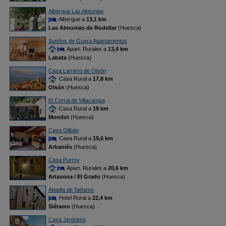
Albergue Las Almunias
Albergue a
13,1 km
Las Almunias de Rodellar
(Huesca)
Sueños de Guara Apartamentos
Apart. Rurales a
13,4 km
Labata
(Huesca)
Casa Larriero de Olsón
Casa Rural a
17,8 km
Olsón
(Huesca)
El Corral de Villacampa
Casa Rural a
19 km
Mondot
(Huesca)
Casa Olibán
Casa Rural a
19,6 km
Arbaniés
(Huesca)
Casa Purroy
Apart. Rurales a
20,6 km
Artasona / El Grado
(Huesca)
Abadia de Siétamo
Hotel Rural a
22,4 km
Siétamo
(Huesca)
Casa Jerónimo