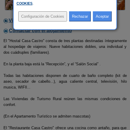
COOKIES
.
Video
Contactar con el alojamiento
El "Hostal Casa Castro" consta de tres plantas destinadas íntegramente
al hospedaje de viajeros: Nueve habitaciones dobles, una individual y
dos cuádruples (familiares).
En la planta baja está la “Recepción”, y el “Salón Social” .
Todas las habitaciones disponen de cuarto de baño completo (kit de
aseo, secador de cabello...), agua caliente central, televisión, hilo
musica, WIFIl...
Las Viviendas de Turismo Rural reúnen las mismas condiciones de
confort.
(En el Apartamento Turístico se admiten mascotas)
El "Restaurante Casa Castro" ofrece una cocina como antaño, para que