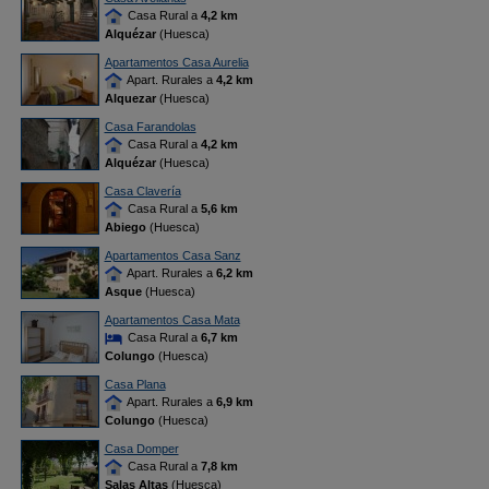
Casa Rural a
4,2 km
Alquézar
(Huesca)
Apartamentos Casa Aurelia
Apart. Rurales a
4,2 km
Alquezar
(Huesca)
Casa Farandolas
Casa Rural a
4,2 km
Alquézar
(Huesca)
Casa Clavería
Casa Rural a
5,6 km
Abiego
(Huesca)
Apartamentos Casa Sanz
Apart. Rurales a
6,2 km
Asque
(Huesca)
Apartamentos Casa Mata
Casa Rural a
6,7 km
Colungo
(Huesca)
Casa Plana
Apart. Rurales a
6,9 km
Colungo
(Huesca)
Casa Domper
Casa Rural a
7,8 km
Salas Altas
(Huesca)