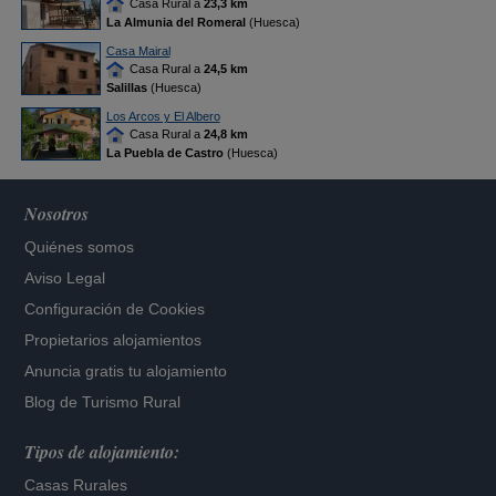
Casa Rural a
23,3 km
La Almunia del Romeral
(Huesca)
Casa Mairal
Casa Rural a
24,5 km
Salillas
(Huesca)
Los Arcos y El Albero
Casa Rural a
24,8 km
La Puebla de Castro
(Huesca)
Nosotros
Quiénes somos
Aviso Legal
Configuración de Cookies
Propietarios alojamientos
Anuncia gratis tu alojamiento
Blog de Turismo Rural
Tipos de alojamiento:
Casas Rurales