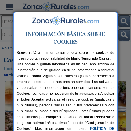
INFORMACIÓN BÁSICA SOBRE
COOKIES
Alojamientos
>
Aragón
>
Huesca
>
Alberuela de Laliena
> Casa Castro
Bienvenid@ a la información básica sobre las cookies de
Casa Castro
nuestro portal responsabilidad de
Mario Temprado Casas
.
Una cookie o galleta informática es un pequeño archivo de
Hostal Rural en Alberuela de Laliena (Huesca)
información que se guarda en tu pc, smartphone o tablet al
Alquiler por habitaciones
2-60+4 plazas
40 km de Huesca
visitar el portal. Algunas son nuestras y otras pertenecen a
empresas externas que nos prestan servicios. Las activadas
y necesarias para que todo funcione correctamente son las
Cookies Técnicas y no necesitan de tu autorización. Al pulsar
el botón
Aceptar
activarás el resto de cookies (analíticas y
publicitarias), personalizadas según tus preferencias y con
publicidad ajustada a tus búsquedas. Estas últimas puedes
desactivarlas por completo pulsando el botón
Rechazar
o
elegir su activación/desactivación desde “Configuración de
Cookies”. Más información en nuestra
POLÍTICA DE