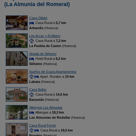
(La Almunia del Romeral)
Casa Olibán
Casa Rural a
5,7 km
Arbaniés
(Huesca)
Los Arcos y El Albero
Casa Rural a
7,2 km
La Puebla de Castro
(Huesca)
Abadia de Siétamo
Hotel Rural a
9,2 km
Siétamo
(Huesca)
Sueños de Guara Apartamentos
Apart. Rurales a
10 km
Labata
(Huesca)
Casa Belloc
Casa Rural a
14,5 km
Banastás
(Huesca)
Albergue Las Almunias
Albergue a
18,3 km
Las Almunias de Rodellar
(Huesca)
Casa Rural Ferrer
Casa Rural a
19,5 km
Novales
(Huesca)