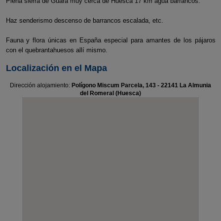
Plena sierra de Guara muy cerca de Huesca 17 km agua barrancos.
Haz senderismo descenso de barrancos escalada, etc.
Fauna y flora únicas en España especial para amantes de los pájaros
con el quebrantahuesos allí mismo.
Localización en el Mapa
Dirección alojamiento:
Polígono Miscum Parcela, 143 - 22141 La Almunia
del Romeral (Huesca)