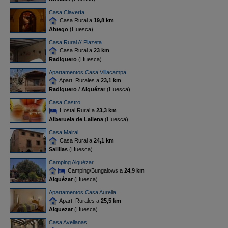
Casa Clavería
Casa Rural a
19,8 km
Abiego
(Huesca)
Casa Rural A´Plazeta
Casa Rural a
23 km
Radiquero
(Huesca)
Apartamentos Casa Villacampa
Apart. Rurales a
23,1 km
Radiquero / Alquézar
(Huesca)
Casa Castro
Hostal Rural a
23,3 km
Alberuela de Laliena
(Huesca)
Casa Mairal
Casa Rural a
24,1 km
Salillas
(Huesca)
Camping Alquézar
Camping/Bungalows a
24,9 km
Alquézar
(Huesca)
Apartamentos Casa Aurelia
Apart. Rurales a
25,5 km
Alquezar
(Huesca)
Casa Avellanas