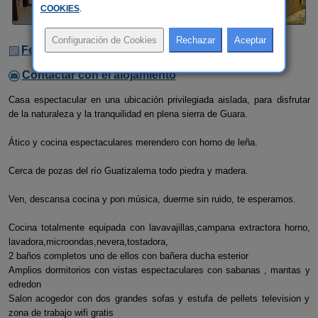
COOKIES
.
Fechas Libres
Contactar con el alojamiento
Casa espectacular en una ubicación privilegiada aislada, para disfrutar
de la naturaleza y la tranquilidad en plena sierra de Guara.
Ático y cocina espectaculares merendero con horno de leña.
Cerca de pozas del río Guatizalema todo piedra y madera.
Ven, descansa cocina y pon música, duerme sin ruido, te esperamos.
Cocina totalmente equipada con lavavajillas,campana extractora horno,
lavadora,microondas,nevera,tostadora,
2 baños completos uno de ellos con bañera ducha esterior
Amplios dormitorios con vistas espectaculares con sabanas , mantas y
edredon
Salon acogedor con dos grandes sofas y estufa de pellets television y
zona de trabajo wifi gratis