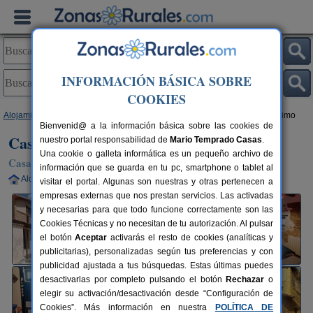
INFORMACIÓN BÁSICA SOBRE
COOKIES
Alojamientos
>
Aragón
>
Huesca
>
La Almunia del Romeral
> Casa Jerónimo
Bienvenid@ a la información básica sobre las cookies de
Casa Jerónimo
nuestro portal responsabilidad de
Mario Temprado Casas
.
Una cookie o galleta informática es un pequeño archivo de
Casa Rural en La Almunia del Romeral (Huesca)
información que se guarda en tu pc, smartphone o tablet al
Alquiler completo
8+1 plazas
19 km de Huesca
visitar el portal. Algunas son nuestras y otras pertenecen a
empresas externas que nos prestan servicios. Las activadas
y necesarias para que todo funcione correctamente son las
Cookies Técnicas y no necesitan de tu autorización. Al pulsar
el botón
Aceptar
activarás el resto de cookies (analíticas y
publicitarias), personalizadas según tus preferencias y con
publicidad ajustada a tus búsquedas. Estas últimas puedes
desactivarlas por completo pulsando el botón
Rechazar
o
elegir su activación/desactivación desde “Configuración de
Cookies”. Más información en nuestra
POLÍTICA DE