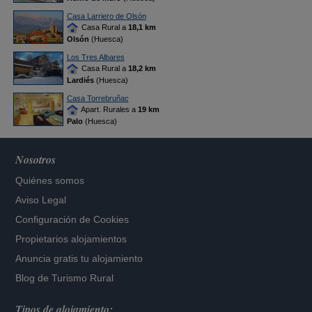
Casa Larriero de Olsón
Casa Rural a
18,1 km
Olsón
(Huesca)
Los Tres Albares
Casa Rural a
18,2 km
Lardiés
(Huesca)
Casa Torrebruñac
Apart. Rurales a
19 km
Palo
(Huesca)
Nosotros
Quiénes somos
Aviso Legal
Configuración de Cookies
Propietarios alojamientos
Anuncia gratis tu alojamiento
Blog de Turismo Rural
Tipos de alojamiento: