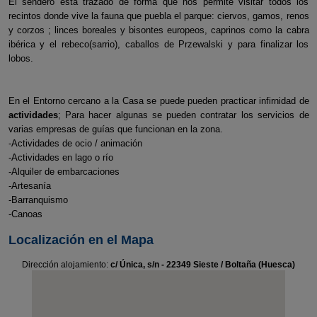
El sendero está trazado de forma que nos permite visitar todos los
recintos donde vive la fauna que puebla el parque: ciervos, gamos, renos
y corzos ; linces boreales y bisontes europeos, caprinos como la cabra
ibérica y el rebeco(sarrio), caballos de Przewalski y para finalizar los
lobos.
En el Entorno cercano a la Casa se puede pueden practicar infirnidad de
actividades
; Para hacer algunas se pueden contratar los servicios de
varias empresas de guías que funcionan en la zona.
-Actividades de ocio / animación
-Actividades en lago o río
-Alquiler de embarcaciones
-Artesanía
-Barranquismo
-Canoas
Localización en el Mapa
Dirección alojamiento:
c/ Única, s/n - 22349 Sieste / Boltaña (Huesca)