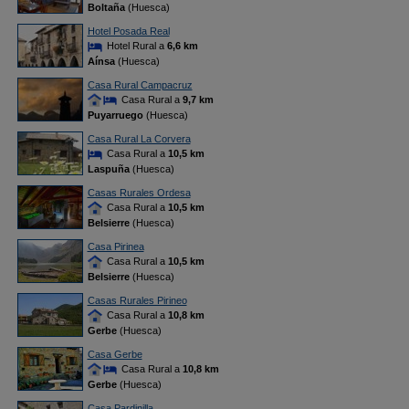
Boltaña
(Huesca)
Hotel Posada Real
Hotel Rural a
6,6 km
Aínsa
(Huesca)
Casa Rural Campacruz
Casa Rural a
9,7 km
Puyarruego
(Huesca)
Casa Rural La Corvera
Casa Rural a
10,5 km
Laspuña
(Huesca)
Casas Rurales Ordesa
Casa Rural a
10,5 km
Belsierre
(Huesca)
Casa Pirinea
Casa Rural a
10,5 km
Belsierre
(Huesca)
Casas Rurales Pirineo
Casa Rural a
10,8 km
Gerbe
(Huesca)
Casa Gerbe
Casa Rural a
10,8 km
Gerbe
(Huesca)
Casa Pardinilla