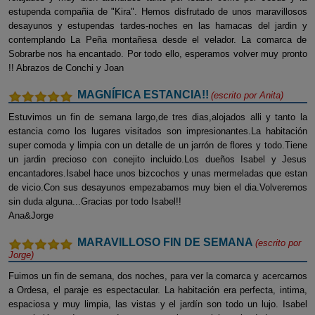
estupenda compañia de "Kira". Hemos disfrutado de unos maravillosos
desayunos y estupendas tardes-noches en las hamacas del jardin y
contemplando La Peña montañesa desde el velador. La comarca de
Sobrarbe nos ha encantado. Por todo ello, esperamos volver muy pronto
!! Abrazos de Conchi y Joan
MAGNÍFICA ESTANCIA!!
(escrito por
Anita
)
Estuvimos un fin de semana largo,de tres dias,alojados alli y tanto la
estancia como los lugares visitados son impresionantes.La habitación
super comoda y limpia con un detalle de un jarrón de flores y todo.Tiene
un jardin precioso con conejito incluido.Los dueños Isabel y Jesus
encantadores.Isabel hace unos bizcochos y unas mermeladas que estan
de vicio.Con sus desayunos empezabamos muy bien el dia.Volveremos
sin duda alguna...Gracias por todo Isabel!!
Ana&Jorge
MARAVILLOSO FIN DE SEMANA
(escrito por
Jorge
)
Fuimos un fin de semana, dos noches, para ver la comarca y acercarnos
a Ordesa, el paraje es espectacular. La habitación era perfecta, intima,
espaciosa y muy limpia, las vistas y el jardín son todo un lujo. Isabel