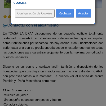
COOKIES
.
3 comentarios
Contactar con el alojamiento
En "CASA LA ERA" disponemos de un pequeño edificio totalmente
restaurado convertido en 2 estancias independientes, que se alquilan
como Habitaciones por separado. No hay cocina. Son 2 habitaciones con
baño, cada una con su propia entrada desde el exterior que reúnen todas
las condiciones para garantizar alojamiento con la máxima comodidad a
nuestos visitantes.
Dispone de un bonito y cuidado jardín también a disposición de los
huéspedes que constituye un mirador natural hacia el valle del río ARA,
con preciosas vistas a la montaña: Se pueden ver el macizo de Monte
Perdido y Peña Montañesa entre otros.
El jardín cuenta con:
-Muebles de jardín.
-Un pequeño estanque con peces y fuente.
-Cenador cubierto.