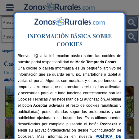
INFORMACIÓN BÁSICA SOBRE
COOKIES
Alojamientos
>
Aragón
>
Huesca
>
Sieste
> Casa Rural La Era
Bienvenid@ a la información básica sobre las cookies de
Casa Rural La Era
nuestro portal responsabilidad de
Mario Temprado Casas
.
Una cookie o galleta informática es un pequeño archivo de
Casa Rural en Sieste / Boltaña (Huesca)
información que se guarda en tu pc, smartphone o tablet al
Alquiler por habitaciones
2-4 plazas
100 km de Huesca
visitar el portal. Algunas son nuestras y otras pertenecen a
empresas externas que nos prestan servicios. Las activadas
y necesarias para que todo funcione correctamente son las
Cookies Técnicas y no necesitan de tu autorización. Al pulsar
el botón
Aceptar
activarás el resto de cookies (analíticas y
publicitarias), personalizadas según tus preferencias y con
publicidad ajustada a tus búsquedas. Estas últimas puedes
desactivarlas por completo pulsando el botón
Rechazar
o
elegir su activación/desactivación desde “Configuración de
Cookies”. Más información en nuestra
POLÍTICA DE