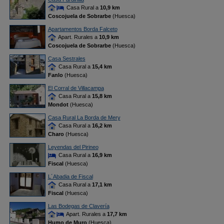
Casa Rural a
10,9 km
Coscojuela de Sobrarbe
(Huesca)
Apartamentos Borda Falceto
Apart. Rurales a
10,9 km
Coscojuela de Sobrarbe
(Huesca)
Casa Sestrales
Casa Rural a
15,4 km
Fanlo
(Huesca)
El Corral de Villacampa
Casa Rural a
15,8 km
Mondot
(Huesca)
Casa Rural La Borda de Mery
Casa Rural a
16,2 km
Charo
(Huesca)
Leyendas del Pirineo
Casa Rural a
16,9 km
Fiscal
(Huesca)
L´Abadia de Fiscal
Casa Rural a
17,1 km
Fiscal
(Huesca)
Las Bodegas de Clavería
Apart. Rurales a
17,7 km
Humo de Muro
(Huesca)