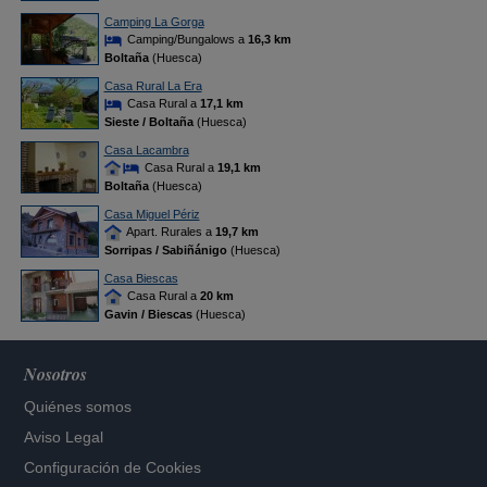
Camping La Gorga
Camping/Bungalows a
16,3 km
Boltaña
(Huesca)
Casa Rural La Era
Casa Rural a
17,1 km
Sieste / Boltaña
(Huesca)
Casa Lacambra
Casa Rural a
19,1 km
Boltaña
(Huesca)
Casa Miguel Périz
Apart. Rurales a
19,7 km
Sorripas / Sabiñánigo
(Huesca)
Casa Biescas
Casa Rural a
20 km
Gavin / Biescas
(Huesca)
Nosotros
Quiénes somos
Aviso Legal
Configuración de Cookies