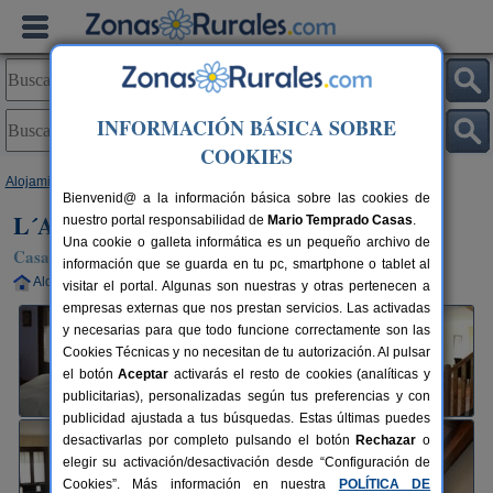
INFORMACIÓN BÁSICA SOBRE
COOKIES
Alojamientos
>
Aragón
>
Huesca
>
Fiscal
> L´Abadia de Fiscal
Bienvenid@ a la información básica sobre las cookies de
L´Abadia de Fiscal
nuestro portal responsabilidad de
Mario Temprado Casas
.
Una cookie o galleta informática es un pequeño archivo de
Casa Rural en Fiscal (Huesca)
información que se guarda en tu pc, smartphone o tablet al
Alquiler completo
4-6 plazas
106 km de Huesca
visitar el portal. Algunas son nuestras y otras pertenecen a
empresas externas que nos prestan servicios. Las activadas
y necesarias para que todo funcione correctamente son las
Cookies Técnicas y no necesitan de tu autorización. Al pulsar
el botón
Aceptar
activarás el resto de cookies (analíticas y
publicitarias), personalizadas según tus preferencias y con
publicidad ajustada a tus búsquedas. Estas últimas puedes
desactivarlas por completo pulsando el botón
Rechazar
o
elegir su activación/desactivación desde “Configuración de
Cookies”. Más información en nuestra
POLÍTICA DE