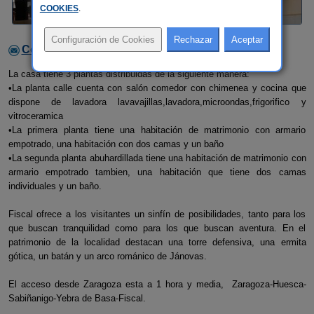
COOKIES
.
Contactar con el alojamiento
La casa tiene 3 plantas distribuidas de la siguiente manera:
•La planta calle cuenta con salón comedor con chimenea y cocina que
dispone de lavadora lavavajillas,lavadora,microondas,frigorifico y
vitroceramica
•La primera planta tiene una habitación de matrimonio con armario
empotrado, una habitación con dos camas y un baño
•La segunda planta abuhardillada tiene una habitación de matrimonio con
armario empotrado tambien, una habitación que tiene dos camas
individuales y un baño.
Fiscal ofrece a los visitantes un sinfín de posibilidades, tanto para los
que buscan tranquilidad como para los que buscan aventura. En el
patrimonio de la localidad destacan una torre defensiva, una ermita
gótica, un batán y un arco románico de Jánovas.
El acceso desde Zaragoza esta a 1 hora y media, Zaragoza-Huesca-
Sabiñanigo-Yebra de Basa-Fiscal.