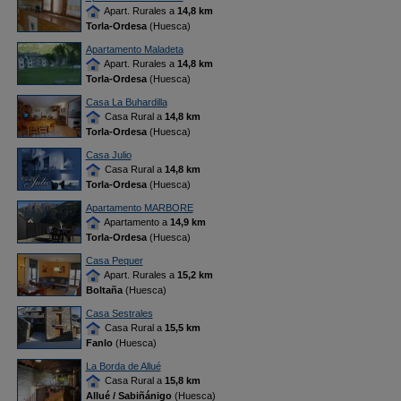
Apart. Rurales a
14,8 km
Torla-Ordesa
(Huesca)
Apartamento Maladeta
Apart. Rurales a
14,8 km
Torla-Ordesa
(Huesca)
Casa La Buhardilla
Casa Rural a
14,8 km
Torla-Ordesa
(Huesca)
Casa Julio
Casa Rural a
14,8 km
Torla-Ordesa
(Huesca)
Apartamento MARBORE
Apartamento a
14,9 km
Torla-Ordesa
(Huesca)
Casa Pequer
Apart. Rurales a
15,2 km
Boltaña
(Huesca)
Casa Sestrales
Casa Rural a
15,5 km
Fanlo
(Huesca)
La Borda de Allué
Casa Rural a
15,8 km
Allué / Sabiñánigo
(Huesca)