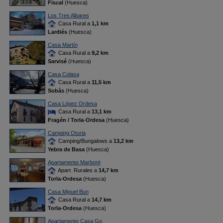
Fiscal
(Huesca)
Los Tres Albares
Casa Rural a
1,1 km
Lardiés
(Huesca)
Casa Martín
Casa Rural a
9,2 km
Sarvisé
(Huesca)
Casa Colasa
Casa Rural a
11,5 km
Sobás
(Huesca)
Casa López Ordesa
Casa Rural a
13,1 km
Fragén / Torla-Ordesa
(Huesca)
Camping Oturia
Camping/Bungalows a
13,2 km
Yebra de Basa
(Huesca)
Apartamento Marboré
Apart. Rurales a
14,7 km
Torla-Ordesa
(Huesca)
Casa Miguel Bun
Casa Rural a
14,7 km
Torla-Ordesa
(Huesca)
Apartamento Casa Go