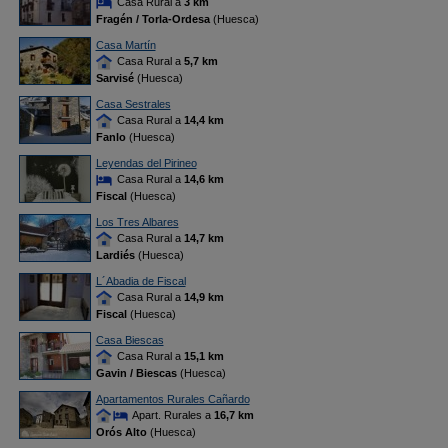
Casa Rural a
3 km
Fragén / Torla-Ordesa
(Huesca)
Casa Martín
Casa Rural a
5,7 km
Sarvisé
(Huesca)
Casa Sestrales
Casa Rural a
14,4 km
Fanlo
(Huesca)
Leyendas del Pirineo
Casa Rural a
14,6 km
Fiscal
(Huesca)
Los Tres Albares
Casa Rural a
14,7 km
Lardiés
(Huesca)
L´Abadia de Fiscal
Casa Rural a
14,9 km
Fiscal
(Huesca)
Casa Biescas
Casa Rural a
15,1 km
Gavin / Biescas
(Huesca)
Apartamentos Rurales Cañardo
Apart. Rurales a
16,7 km
Orós Alto
(Huesca)