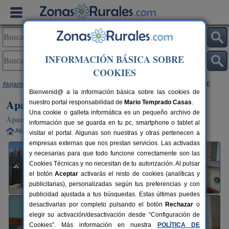
INFORMACIÓN BÁSICA SOBRE
COOKIES
Alojamientos
>
Aragón
>
Huesca
>
Torla Ordesa
> Apartamento MARBORE
Bienvenid@ a la información básica sobre las cookies de
Apartamento MARBORE
nuestro portal responsabilidad de
Mario Temprado Casas
.
Una cookie o galleta informática es un pequeño archivo de
Apartamento en Torla-Ordesa (Huesca)
información que se guarda en tu pc, smartphone o tablet al
Alquiler completo
5 plazas
100 km de Huesca
visitar el portal. Algunas son nuestras y otras pertenecen a
empresas externas que nos prestan servicios. Las activadas
y necesarias para que todo funcione correctamente son las
Cookies Técnicas y no necesitan de tu autorización. Al pulsar
el botón
Aceptar
activarás el resto de cookies (analíticas y
publicitarias), personalizadas según tus preferencias y con
publicidad ajustada a tus búsquedas. Estas últimas puedes
desactivarlas por completo pulsando el botón
Rechazar
o
elegir su activación/desactivación desde “Configuración de
Cookies”. Más información en nuestra
POLÍTICA DE