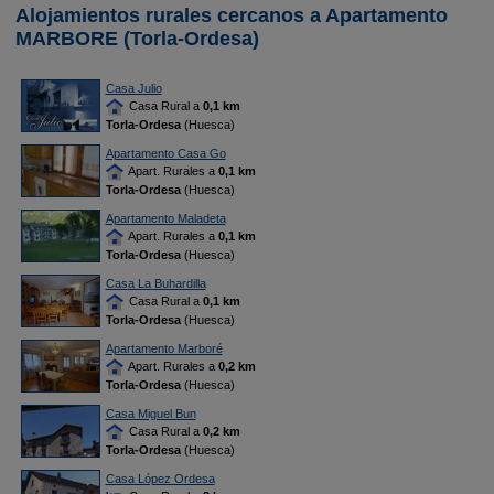
Alojamientos rurales cercanos a Apartamento
MARBORE (Torla-Ordesa)
Casa Julio
Casa Rural a
0,1 km
Torla-Ordesa
(Huesca)
Apartamento Casa Go
Apart. Rurales a
0,1 km
Torla-Ordesa
(Huesca)
Apartamento Maladeta
Apart. Rurales a
0,1 km
Torla-Ordesa
(Huesca)
Casa La Buhardilla
Casa Rural a
0,1 km
Torla-Ordesa
(Huesca)
Apartamento Marboré
Apart. Rurales a
0,2 km
Torla-Ordesa
(Huesca)
Casa Miguel Bun
Casa Rural a
0,2 km
Torla-Ordesa
(Huesca)
Casa López Ordesa