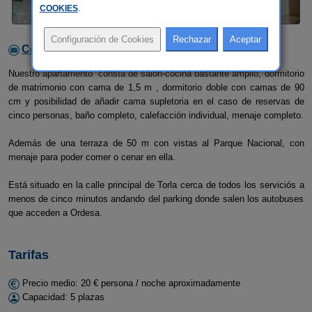
COOKIES
.
Contactar con el alojamiento
Nuestro apartamento consta de salón-cocina bastante amplio, dormitorio
de matrimonio con cama de 1,5 m , dormitorio doble con camas de 90
cm y posibilidad de añadir cama supletoria en el caso de reservas de
cinco personas, baño completo, calefacción individual, menaje completo.
Además de una terraza de 50 m con vistas al Parque Nacional, con
menaje para poder comer o cenar en ella.
Está situado en la calle principal de Torla cerca de todos los serviciós a
menos de cinco minutos andando del parking donde salen los autobuses
que acceden a Ordesa.
Tarifas
Precio medio: 20 € persona / noche aproximadamente
Capacidad: 5 plazas