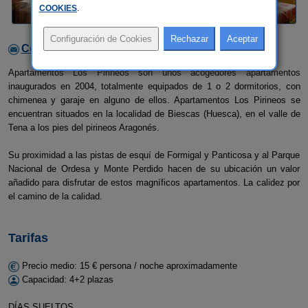
COOKIES
.
Contactar con el alojamiento
Apartamentos Los Pirineos son unos acogedores apartamentos
inaugurados en 2004, totalmente equipados de 1 o 2 dormitorios, con
chimenea y garaje en alguno de ellos. Apartamentos Los Pirineos se
encuentran situados en la localidad de Biescas (Huesca), en el valle de
Tena a los pies del pirineos Aragonés.
Su proximidad a las pistas de esquí de Formigal y Panticosa y al Parque
Nacional de Ordesa y Monte Perdido hacen de su ubicación un valor
añadido para disfrutar de estos magníficos apartamentos. La calidez por
el camino de la calidad.
Tarifas
Precio medio: 15 € persona / noche aproximadamente
Capacidad: 4+2 plazas
DÍAS SUELTOS