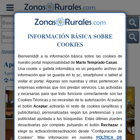
INFORMACIÓN BÁSICA SOBRE
COOKIES
Alojamientos
>
Aragón
>
Huesca
>
Biescas
> Apartamentos Los Pirineos
Bienvenid@ a la información básica sobre las cookies de
Apartamentos Los Pirineos
nuestro portal responsabilidad de
Mario Temprado Casas
.
Una cookie o galleta informática es un pequeño archivo de
Apartamento en Biescas (Huesca)
información que se guarda en tu pc, smartphone o tablet al
Alquiler completo
4+2 plazas
70 km de Huesca
visitar el portal. Algunas son nuestras y otras pertenecen a
empresas externas que nos prestan servicios. Las activadas
y necesarias para que todo funcione correctamente son las
Cookies Técnicas y no necesitan de tu autorización. Al pulsar
el botón
Aceptar
activarás el resto de cookies (analíticas y
publicitarias), personalizadas según tus preferencias y con
publicidad ajustada a tus búsquedas. Estas últimas puedes
desactivarlas por completo pulsando el botón
Rechazar
o
elegir su activación/desactivación desde “Configuración de
Cookies”. Más información en nuestra
POLÍTICA DE