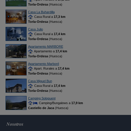
Torla-Ordesa
(Huesca)
Casa La Buhardilla
Casa Rural a
17,3 km
Torla-Ordesa
(Huesca)
Casa Julio
Casa Rural a
17,4 km
Torla-Ordesa
(Huesca)
Apartamento MARBORE
Apartamento a
17,4 km
Torla-Ordesa
(Huesca)
Apartamento Marboré
Apart. Rurales a
17,4 km
Torla-Ordesa
(Huesca)
Casa Miguel Bun
Casa Rural a
17,4 km
Torla-Ordesa
(Huesca)
Camping Solopuent
Camping/Bungalows a
17,9 km
Castiello de Jaca
(Huesca)
Nosotros