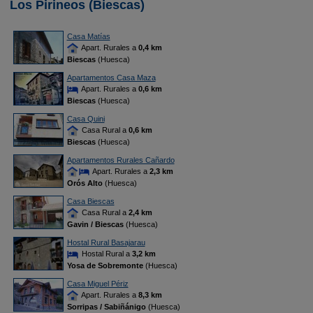
Los Pirineos (Biescas)
Casa Matías
Apart. Rurales a
0,4 km
Biescas
(Huesca)
Apartamentos Casa Maza
Apart. Rurales a
0,6 km
Biescas
(Huesca)
Casa Quini
Casa Rural a
0,6 km
Biescas
(Huesca)
Apartamentos Rurales Cañardo
Apart. Rurales a
2,3 km
Orós Alto
(Huesca)
Casa Biescas
Casa Rural a
2,4 km
Gavin / Biescas
(Huesca)
Hostal Rural Basajarau
Hostal Rural a
3,2 km
Yosa de Sobremonte
(Huesca)
Casa Miguel Périz
Apart. Rurales a
8,3 km
Sorripas / Sabiñánigo
(Huesca)