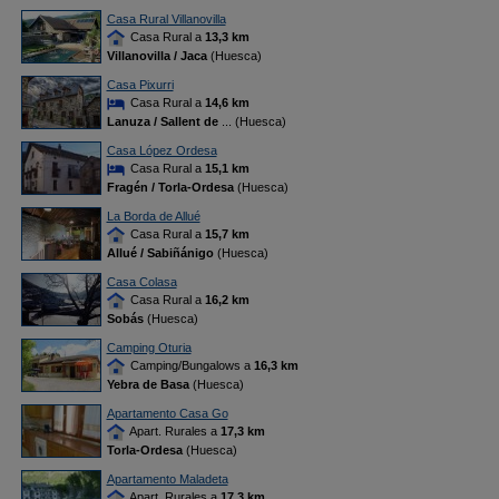
Casa Rural Villanovilla
Casa Rural a
13,3 km
Villanovilla / Jaca
(Huesca)
Casa Pixurri
Casa Rural a
14,6 km
Lanuza / Sallent de
... (Huesca)
Casa López Ordesa
Casa Rural a
15,1 km
Fragén / Torla-Ordesa
(Huesca)
La Borda de Allué
Casa Rural a
15,7 km
Allué / Sabiñánigo
(Huesca)
Casa Colasa
Casa Rural a
16,2 km
Sobás
(Huesca)
Camping Oturia
Camping/Bungalows a
16,3 km
Yebra de Basa
(Huesca)
Apartamento Casa Go
Apart. Rurales a
17,3 km
Torla-Ordesa
(Huesca)
Apartamento Maladeta
Apart. Rurales a
17,3 km