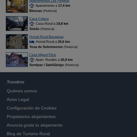
Apartamentos Los Pirineos
Apartamento a
17,4 km
Biescas
(Huesca)
Casa Colasa
Casa Rural a
19,8 km
Sobás
(Huesca)
Hostal Rural Basajarau
Hostal Rural a
20,6 km
Yosa de Sobremonte
(Huesca)
Casa Miguel Périz
Apart. Rurales a
20,9 km
Sorripas / Sabiñánigo
(Huesca)
Nosotros
Quiénes somos
Aviso Legal
Configuración de Cookies
Propietarios alojamientos
Anuncia gratis tu alojamiento
Blog de Turismo Rural