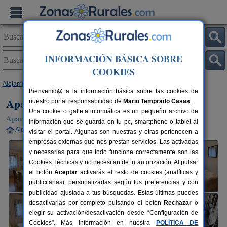
INFORMACIÓN BÁSICA SOBRE
COOKIES
Alojamientos
>
Aragón
>
Huesca
>
Torla Ordesa
> Apartamento Marboré
Bienvenid@ a la información básica sobre las cookies de
Apartamento Marboré
nuestro portal responsabilidad de
Mario Temprado Casas
.
Una cookie o galleta informática es un pequeño archivo de
Apartamentos Rurales en Torla-Ordesa (Huesca)
información que se guarda en tu pc, smartphone o tablet al
Alquiler completo
6 plazas
92 km de Huesca
visitar el portal. Algunas son nuestras y otras pertenecen a
empresas externas que nos prestan servicios. Las activadas
y necesarias para que todo funcione correctamente son las
Cookies Técnicas y no necesitan de tu autorización. Al pulsar
el botón
Aceptar
activarás el resto de cookies (analíticas y
publicitarias), personalizadas según tus preferencias y con
publicidad ajustada a tus búsquedas. Estas últimas puedes
desactivarlas por completo pulsando el botón
Rechazar
o
elegir su activación/desactivación desde “Configuración de
Cookies”. Más información en nuestra
POLÍTICA DE