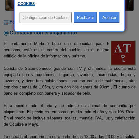
COOKIES
.
Fechas Libres
Contactar con el alojamiento
El partamento Marboré tiene una capacidad para 6
personas, está en el centro del pueblo, en el mismo
edificio de la oficina de información y turismo.
Consta de Salón-comedor grande con TV y chimenea; la cocina está
equipada con vitrocerámica, frigoríco, lavadora, microondas, horno y
lavadora, y tiene tres habitaciones, una con cama de matrimonio,, otra
con dos camas de 1.05m, y otra con dos camas de 90cm., El cuarto de
baño es completo con bañera y secador de pelo.
Está abierto todo el año y se admite un animal de compañia por
alojamiento. El precio es temporada media todo el año y son 105 €/dia.
En el precio se incluye sábanas, toallas, menaje, IVA, luz y calefacción
de Octubre a Mayo.
La entrada al apartamento es a partir de las 13:00 a las 23:00 y la salida