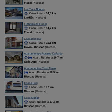
Fiscal
(Huesca)
Los Tres Albares
Casa Rural a
14,5 km
Lardiés
(Huesca)
L´Abadia de Fiscal
Casa Rural a
14,7 km
Fiscal
(Huesca)
Casa Biescas
Casa Rural a
15,1 km
Gavin / Biescas
(Huesca)
Apartamentos Rurales Cañardo
Apart. Rurales a
16,7 km
Orós Alto
(Huesca)
Apartamentos Casa Maza
Apart. Rurales a
16,9 km
Biescas
(Huesca)
Casa Quini
Casa Rural a
17 km
Biescas
(Huesca)
Casa Matías
Apart. Rurales a
17,3 km
Biescas
(Huesca)