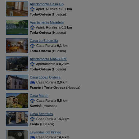
Apartamento Casa Go
Apart. Rurales a
0,1 km
Torla-Ordesa
(Huesca)
Apartamento Maladeta
Apart. Rurales a
0,1 km
Torla-Ordesa
(Huesca)
Casa La Buhardilla
Casa Rural a
0,1 km
Torla-Ordesa
(Huesca)
Apartamento MARBORE
Apartamento a
0,2 km
Torla-Ordesa
(Huesca)
Casa López Ordesa
Casa Rural a
2,9 km
Fragén / Torla-Ordesa
(Huesca)
Casa Martín
Casa Rural a
5,5 km
Sarvisé
(Huesca)
Casa Sestrales
Casa Rural a
14,3 km
Fanlo
(Huesca)
Leyendas del Pirineo
Casa Rural a
14,4 km