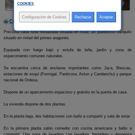
COOKIES
.
Contactar con el alojamiento
Preciosa casa rural restaurada situada en Allué, un pueblecito tranquilo
situado en mitad del pirineo aragonés.
Equipada con fuego bajo y estufa de leña, jardín y zona de
esparcimiento comunes naturales.
Se encuentra cerca de enclaves importantes como Jaca, Biescas,
estaciones de esquí (Formigal, Panticosa, Astun y Candanchu) y parque
nacional de Ordesa.
Dispone de un aparcamiento espacioso y gratuito en la puerta de casa.
La vivienda dispone de dos plantas.
En la planta baja, dos habitaciones con baño a compartir y sala de estar.
En la primera planta salón comedor con cocina americana y baño a
compartir. Una zona de lavadero con lavadora, fregadero y despensa