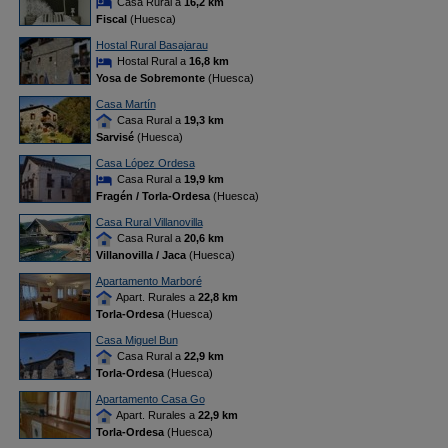
Casa Rural a
16,2 km
Fiscal
(Huesca)
Hostal Rural Basajarau
Hostal Rural a
16,8 km
Yosa de Sobremonte
(Huesca)
Casa Martín
Casa Rural a
19,3 km
Sarvisé
(Huesca)
Casa López Ordesa
Casa Rural a
19,9 km
Fragén / Torla-Ordesa
(Huesca)
Casa Rural Villanovilla
Casa Rural a
20,6 km
Villanovilla / Jaca
(Huesca)
Apartamento Marboré
Apart. Rurales a
22,8 km
Torla-Ordesa
(Huesca)
Casa Miguel Bun
Casa Rural a
22,9 km
Torla-Ordesa
(Huesca)
Apartamento Casa Go
Apart. Rurales a
22,9 km
Torla-Ordesa
(Huesca)