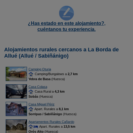
¿Has estado en este alojamiento?,
cuéntanos tu experiencia.
Alojamientos rurales cercanos a La Borda de
Allué (Allué / Sabiñánigo)
Camping Oturia
Camping/Bungalows a
2,7 km
Yebra de Basa
(Huesca)
Casa Colasa
Casa Rural a
4,3 km
Sobás
(Huesca)
Casa Miguel Périz
Apart. Rurales a
8,1 km
Sorripas / Sabiñánigo
(Huesca)
Apartamentos Rurales Cañardo
Apart. Rurales a
13,5 km
Orós Alto
(Huesca)