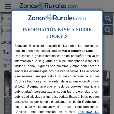
INFORMACIÓN BÁSICA SOBRE
COOKIES
Alojamientos
>
Aragón
>
Huesca
>
Allué
> La Borda de Allué
Bienvenid@ a la información básica sobre las cookies de
La Borda de Allué
nuestro portal responsabilidad de
Mario Temprado Casas
.
Una cookie o galleta informática es un pequeño archivo de
Casa Rural en Allué / Sabiñánigo (Huesca)
información que se guarda en tu pc, smartphone o tablet al
Alquiler completo
6+2 plazas
54 km de Huesca
visitar el portal. Algunas son nuestras y otras pertenecen a
empresas externas que nos prestan servicios. Las activadas
y necesarias para que todo funcione correctamente son las
Cookies Técnicas y no necesitan de tu autorización. Al pulsar
el botón
Aceptar
activarás el resto de cookies (analíticas y
publicitarias), personalizadas según tus preferencias y con
publicidad ajustada a tus búsquedas. Estas últimas puedes
desactivarlas por completo pulsando el botón
Rechazar
o
elegir su activación/desactivación desde “Configuración de
Cookies”. Más información en nuestra
POLÍTICA DE