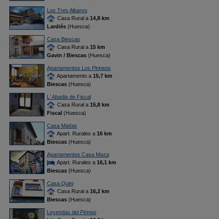
Los Tres Albares
Casa Rural a
14,8 km
Lardiés
(Huesca)
Casa Biescas
Casa Rural a
15 km
Gavin / Biescas
(Huesca)
Apartamentos Los Pirineos
Apartamento a
15,7 km
Biescas
(Huesca)
L´Abadia de Fiscal
Casa Rural a
15,8 km
Fiscal
(Huesca)
Casa Matías
Apart. Rurales a
16 km
Biescas
(Huesca)
Apartamentos Casa Maza
Apart. Rurales a
16,1 km
Biescas
(Huesca)
Casa Quini
Casa Rural a
16,2 km
Biescas
(Huesca)
Leyendas del Pirineo