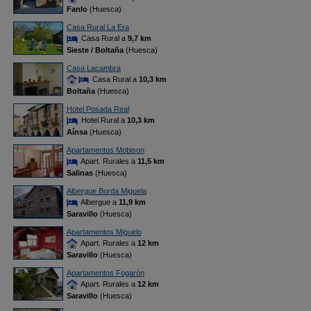
Fanlo
(Huesca)
Casa Rural La Era
Casa Rural a
9,7 km
Sieste / Boltaña
(Huesca)
Casa Lacambra
Casa Rural a
10,3 km
Boltaña
(Huesca)
Hotel Posada Real
Hotel Rural a
10,3 km
Aínsa
(Huesca)
Apartamentos Mobison
Apart. Rurales a
11,5 km
Salinas
(Huesca)
Albergue Borda Miguela
Albergue a
11,9 km
Saravillo
(Huesca)
Apartamentos Miguelo
Apart. Rurales a
12 km
Saravillo
(Huesca)
Apartamentos Fogarón
Apart. Rurales a
12 km
Saravillo
(Huesca)