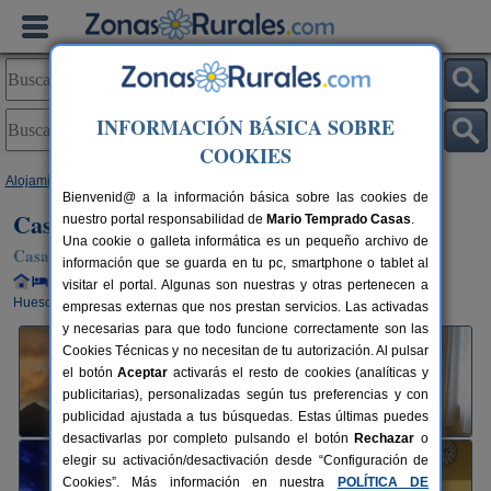
INFORMACIÓN BÁSICA SOBRE
COOKIES
Alojamientos
>
Aragón
>
Huesca
>
Puyarruego
> Casa Rural Campacruz
Bienvenid@ a la información básica sobre las cookies de
Casa Rural Campacruz
nuestro portal responsabilidad de
Mario Temprado Casas
.
Una cookie o galleta informática es un pequeño archivo de
Casa Rural en Puyarruego (Huesca)
información que se guarda en tu pc, smartphone o tablet al
Alquiler completo y por habitaciones
12 plazas
108 km de
visitar el portal. Algunas son nuestras y otras pertenecen a
Huesca
empresas externas que nos prestan servicios. Las activadas
y necesarias para que todo funcione correctamente son las
Cookies Técnicas y no necesitan de tu autorización. Al pulsar
el botón
Aceptar
activarás el resto de cookies (analíticas y
publicitarias), personalizadas según tus preferencias y con
publicidad ajustada a tus búsquedas. Estas últimas puedes
desactivarlas por completo pulsando el botón
Rechazar
o
elegir su activación/desactivación desde “Configuración de
Cookies”. Más información en nuestra
POLÍTICA DE