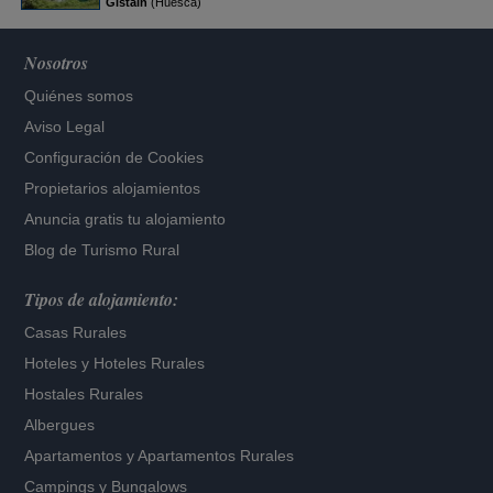
Gistaín
(Huesca)
Nosotros
Quiénes somos
Aviso Legal
Configuración de Cookies
Propietarios alojamientos
Anuncia gratis tu alojamiento
Blog de Turismo Rural
Tipos de alojamiento:
Casas Rurales
Hoteles
y
Hoteles Rurales
Hostales Rurales
Albergues
Apartamentos
y
Apartamentos Rurales
Campings y Bungalows