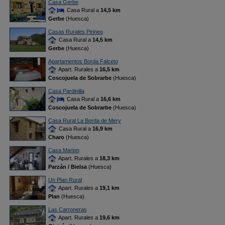
Casa Gerbe
Casa Rural a
14,5 km
Gerbe
(Huesca)
Casas Rurales Pirineo
Casa Rural a
14,5 km
Gerbe
(Huesca)
Apartamentos Borda Falceto
Apart. Rurales a
16,5 km
Coscojuela de Sobrarbe
(Huesca)
Casa Pardinilla
Casa Rural a
16,6 km
Coscojuela de Sobrarbe
(Huesca)
Casa Rural La Borda de Mery
Casa Rural a
16,9 km
Charo
(Huesca)
Casa Marion
Apart. Rurales a
18,3 km
Parzán / Bielsa
(Huesca)
Un Plan Rural
Apart. Rurales a
19,1 km
Plan
(Huesca)
Las Carroneras
Apart. Rurales a
19,6 km