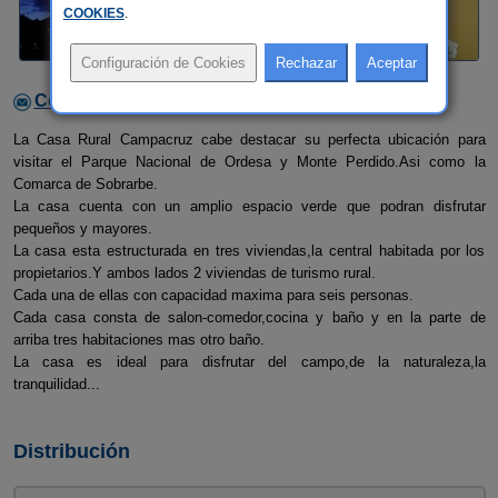
COOKIES
.
Contactar con el alojamiento
La Casa Rural Campacruz cabe destacar su perfecta ubicación para
visitar el Parque Nacional de Ordesa y Monte Perdido.Asi como la
Comarca de Sobrarbe.
La casa cuenta con un amplio espacio verde que podran disfrutar
pequeños y mayores.
La casa esta estructurada en tres viviendas,la central habitada por los
propietarios.Y ambos lados 2 viviendas de turismo rural.
Cada una de ellas con capacidad maxima para seis personas.
Cada casa consta de salon-comedor,cocina y baño y en la parte de
arriba tres habitaciones mas otro baño.
La casa es ideal para disfrutar del campo,de la naturaleza,la
tranquilidad...
Distribución