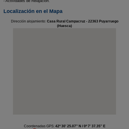
- Actividades de Relajación.
Localización en el Mapa
Dirección alojamiento:
Casa Rural Campacruz - 22363 Puyarruego
(Huesca)
Coordenadas GPS:
42º 30' 25.07'' N / 0º 7' 37.35'' E