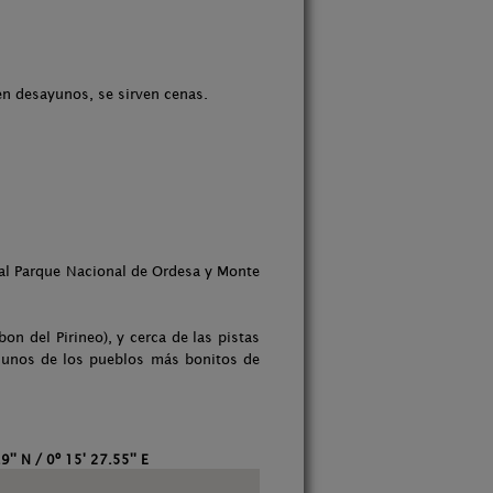
en desayunos, se sirven cenas.
a al Parque Nacional de Ordesa y Monte
n del Pirineo), y cerca de las pistas
do unos de los pueblos más bonitos de
9'' N / 0º 15' 27.55'' E