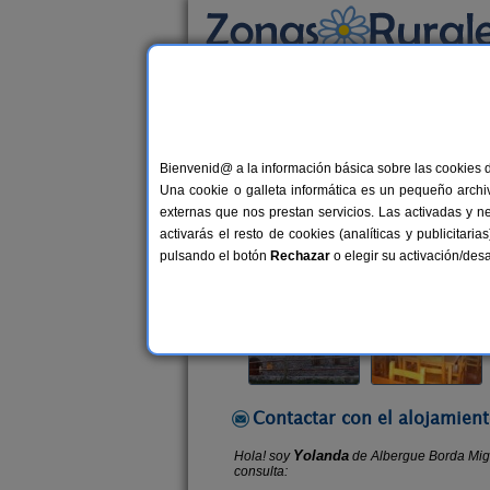
Busca por alojamiento
Alojamientos
>
Aragón
>
Huesca
>
Saravillo
Bienvenid@ a la información básica sobre las cookies 
Albergue Borda Miguela
Una cookie o galleta informática es un pequeño archiv
Albergue en Saravillo (Huesca)
externas que nos prestan servicios. Las activadas y n
activarás el resto de cookies (analíticas y publicita
Alquiler por habitaciones
5-28 pl
pulsando el botón
Rechazar
o elegir su activación/de
Contactar con el alojamient