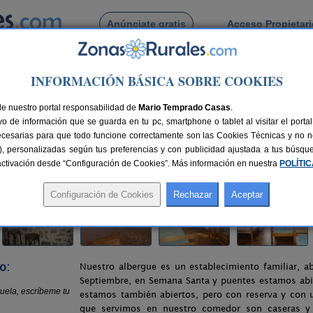
Anúnciate gratis
Acceso Propietar
Busca por pueblo
INFORMACIÓN BÁSICA SOBRE COOKIES
> Albergue Borda Miguela
de nuestro portal responsabilidad de
Mario Temprado Casas
.
o de información que se guarda en tu pc, smartphone o tablet al visitar el port
ecesarias para que todo funcione correctamente son las Cookies Técnicas y no ne
rias), personalizadas según tus preferencias y con publicidad ajustada a tus búsq
azas
140 km de Huesca
Compartir:
sactivación desde “Configuración de Cookies”. Más información en nuestra
POLÍTI
o:
Nuestro albergue es un establecimiento familiar, a
Septiembre, en Semana Santa y puentes estamos abie
estamos también abiertos, pero con reserva y con
que servimos en nuestro comedor son caseras y