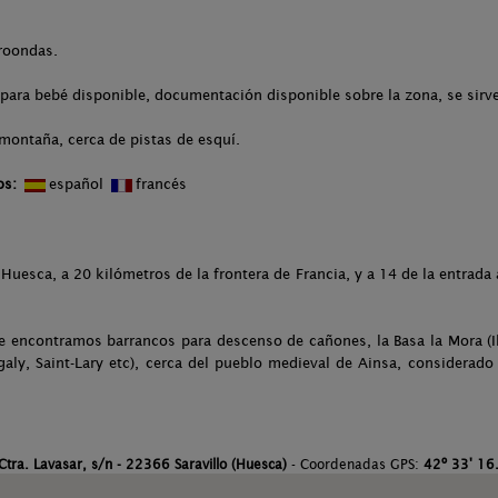
croondas.
para bebé disponible, documentación disponible sobre la zona, se sirv
montaña, cerca de pistas de esquí.
os:
español
francés
Huesca, a 20 kilómetros de la frontera de Francia, y a 14 de la entrad
e encontramos barrancos para descenso de cañones, la Basa la Mora (Ibo
ngaly, Saint-Lary etc), cerca del pueblo medieval de Ainsa, considera
Ctra. Lavasar, s/n - 22366 Saravillo (Huesca)
- Coordenadas GPS:
42º 33' 16.