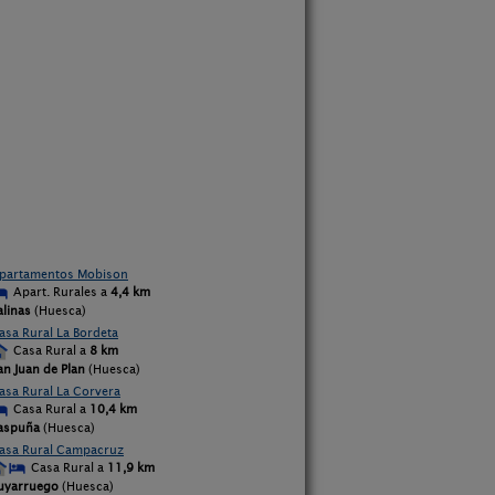
partamentos Mobison
Apart. Rurales a
4,4 km
alinas
(Huesca)
asa Rural La Bordeta
Casa Rural a
8 km
an Juan de Plan
(Huesca)
asa Rural La Corvera
Casa Rural a
10,4 km
aspuña
(Huesca)
asa Rural Campacruz
Casa Rural a
11,9 km
uyarruego
(Huesca)