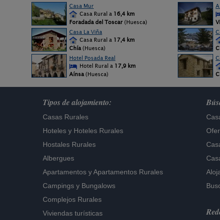
Casa Mur
A
Casa Rural a
16,4 km
Foradada del Toscar
(Huesca)
V
Casa La Viña
C
Casa Rural a
17,4 km
Chía
(Huesca)
C
Hotel Posada Real
C
Hotel Rural a
17,9 km
Aínsa
(Huesca)
C
Tipos de alojamiento:
Búsq
Casas Rurales
Casa
Hoteles
y
Hoteles Rurales
Ofer
Hostales Rurales
Casa
Albergues
Casa
Apartamentos
y
Apartamentos Rurales
Aloj
Campings y Bungalows
Busc
Complejos Rurales
Rede
Viviendas turísticas