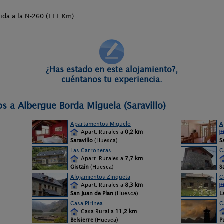
lida a la N-260 (111 Km)
¿Has estado en este alojamiento?,
cuéntanos tu experiencia.
s a Albergue Borda Miguela (Saravillo)
Apartamentos Miguelo
A
Apart. Rurales a
0,2 km
Saravillo
(Huesca)
S
Las Carroneras
C
Apart. Rurales a
7,7 km
Gistaín
(Huesca)
S
Alojamientos Zinqueta
C
Apart. Rurales a
8,3 km
San Juan de Plan
(Huesca)
L
Casa Pirinea
C
Casa Rural a
11,2 km
Belsierre
(Huesca)
P