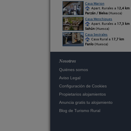
Casa Marion
Apart. Rurales a
12,4 km
Parzán / Bielsa
(Huesca)
Casa Menchiques
Apart. Rurales a
17,3 km
Sahún
(Huesca)
Casa Sestrales
Casa Rural a
17,7 km
Fanlo
(Huesca)
Nosotros
Quiénes somos
Aviso Legal
Configuración de Cookies
Propietarios alojamientos
Anuncia gratis tu alojamiento
Blog de Turismo Rural