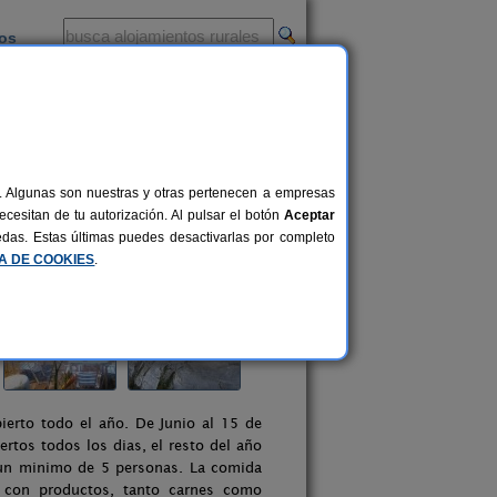
ios
-
al. Algunas son nuestras y otras pertenecen a empresas
cesitan de tu autorización. Al pulsar el botón
Aceptar
uedas. Estas últimas puedes desactivarlas por completo
CA DE COOKIES
.
bierto todo el año. De Junio al 15 de
rtos todos los dias, el resto del año
 un minimo de 5 personas. La comida
 con productos, tanto carnes como