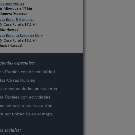
lbergue Velarta
Albergue a
17 km
illanova
(Huesca)
asa Rural El Cantonet
Casa Rural a
17,5 km
hía
(Huesca)
asa Rural La Borda de Mery
Casa Rural a
18,3 km
haro
(Huesca)
uedas especiales:
s Rurales con disponibilidad
tas Casas Rurales
s recomendadas por viajeros
s Rurales con actividades
amientos con reserva online
a por ubicación en el mapa
s sociales: