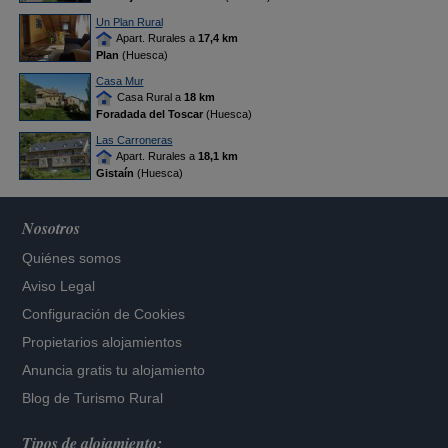
Un Plan Rural
Apart. Rurales a
17,4 km
Plan
(Huesca)
Casa Mur
Casa Rural a
18 km
Foradada del Toscar
(Huesca)
Las Carroneras
Apart. Rurales a
18,1 km
Gistaín
(Huesca)
Nosotros
Quiénes somos
Aviso Legal
Configuración de Cookies
Propietarios alojamientos
Anuncia gratis tu alojamiento
Blog de Turismo Rural
Tipos de alojamiento: