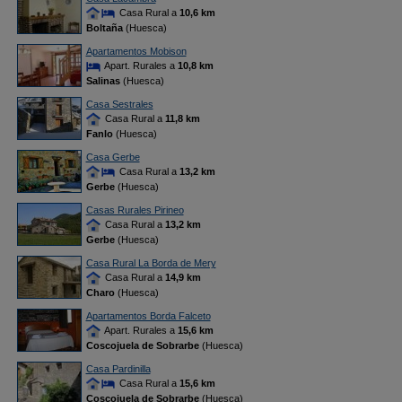
Casa Rural a
10,6 km
Boltaña
(Huesca)
Apartamentos Mobison
Apart. Rurales a
10,8 km
Salinas
(Huesca)
Casa Sestrales
Casa Rural a
11,8 km
Fanlo
(Huesca)
Casa Gerbe
Casa Rural a
13,2 km
Gerbe
(Huesca)
Casas Rurales Pirineo
Casa Rural a
13,2 km
Gerbe
(Huesca)
Casa Rural La Borda de Mery
Casa Rural a
14,9 km
Charo
(Huesca)
Apartamentos Borda Falceto
Apart. Rurales a
15,6 km
Coscojuela de Sobrarbe
(Huesca)
Casa Pardinilla
Casa Rural a
15,6 km
Coscojuela de Sobrarbe
(Huesca)