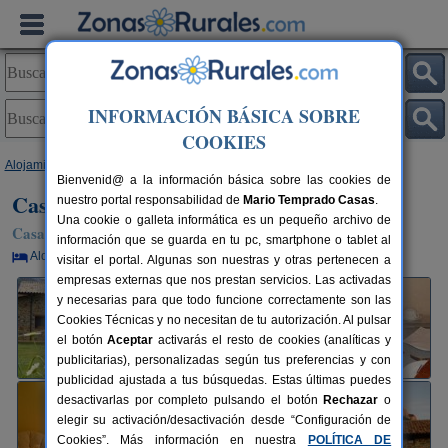
INFORMACIÓN BÁSICA SOBRE
COOKIES
Alojamientos
>
Aragón
>
Huesca
>
Laspuña
> Casa Rural La Corvera
Bienvenid@ a la información básica sobre las cookies de
Casa Rural La Corvera
nuestro portal responsabilidad de
Mario Temprado Casas
.
Una cookie o galleta informática es un pequeño archivo de
Casa Rural en Laspuña (Huesca)
información que se guarda en tu pc, smartphone o tablet al
Alquiler por habitaciones
11 plazas
110 km de Huesca
visitar el portal. Algunas son nuestras y otras pertenecen a
empresas externas que nos prestan servicios. Las activadas
y necesarias para que todo funcione correctamente son las
Cookies Técnicas y no necesitan de tu autorización. Al pulsar
el botón
Aceptar
activarás el resto de cookies (analíticas y
publicitarias), personalizadas según tus preferencias y con
publicidad ajustada a tus búsquedas. Estas últimas puedes
desactivarlas por completo pulsando el botón
Rechazar
o
elegir su activación/desactivación desde “Configuración de
Cookies”. Más información en nuestra
POLÍTICA DE