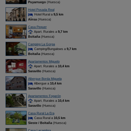
Puyarruego
(Huesca)
Hotel Posada Real
Hotel Rural a
9,5 km
Aínsa
(Huesca)
Casa Pequer
Apart. Rurales a
9,7 km
Boltaña
(Huesca)
Camping La Gorga
Camping/Bungalows a
9,7 km
Boltaña
(Huesca)
Apartamentos Miguelo
Apart. Rurales a
10,4 km
Saravillo
(Huesca)
Albergue Borda Miguela
Albergue a
10,4 km
Saravillo
(Huesca)
Apartamentos Fogarón
Apart. Rurales a
10,4 km
Saravillo
(Huesca)
Casa Rural La Era
Casa Rural a
10,5 km
Sieste / Boltaña
(Huesca)
Casa Lacambra