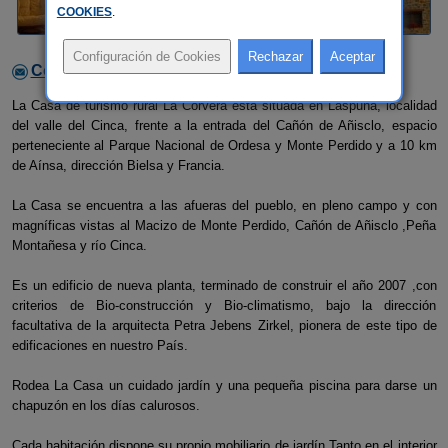
COOKIES
.
Contactar con el alojamiento
La Casa de turismo rural La Corvera está situada en Laspuña, localidad
del valle del Cinca, frente a la entrada del Cañón de Añisclo, espacio
perteneciente al Parque Nacional de Ordesa y Monte Perdido y a 10 km
de Aínsa, dirección Bielsa y Francia.
La Casa se encuentra a las afueras del pueblo, en pleno campo y con
magníficas vistas al Macizo de Monte Perdido, Cañón de Añisclo ,Peña
Montañesa y río Cinca.
Es un edificio de nueva planta, terminado de construir el año 2007 ,con
criterios de Bio-construcción y Bio-climatismo, bajo la dirección
facultativa de la arquitecta Petra Jebens Zirkel, pionera de este tipo de
edificaciones en nuestro País.
Rodea La Casa un cuidado jardín y una pequeña piscina para darse un
chapuzón en los días calurosos.
Cada habitación dispone su propio mobiliario de jardín.Tanto en el interior