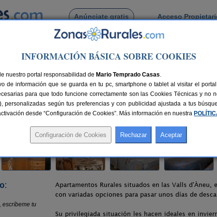
Anúnciate gratis
Acceso Propietar
Busca por pueblo
INFORMACIÓN BÁSICA SOBRE COOKIES
sa Ramonet
de nuestro portal responsabilidad de
Mario Temprado Casas
.
o de información que se guarda en tu pc, smartphone o tablet al visitar el port
Àneu (Lleida)
ecesarias para que todo funcione correctamente son las Cookies Técnicas y no ne
rias), personalizadas según tus preferencias y con publicidad ajustada a tus búsq
163 km de Lleida
Compartir:
sactivación desde “Configuración de Cookies”. Más información en nuestra
POLÍTI
o:
Apartamentos Rurales situados en las Valls d'Àneu, en
con variadas opciones para pasar unos días de desc
Su privilegiada situación les hacen ideales en invie