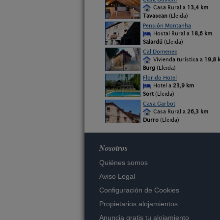
Casa Rural a
13,4 km
Tavascan
(Lleida)
Pensión Montanha
Hostal Rural a
18,6 km
Salardú
(Lleida)
Cal Domenec
Vivienda turística a
19,8 
Burg
(Lleida)
Florido Hotel
Hotel a
23,9 km
Sort
(Lleida)
Casa Garbot
Casa Rural a
26,3 km
Durro
(Lleida)
Nosotros
Quiénes somos
Aviso Legal
Configuración de Cookies
Propietarios alojamientos
Anuncia gratis tu alojamiento