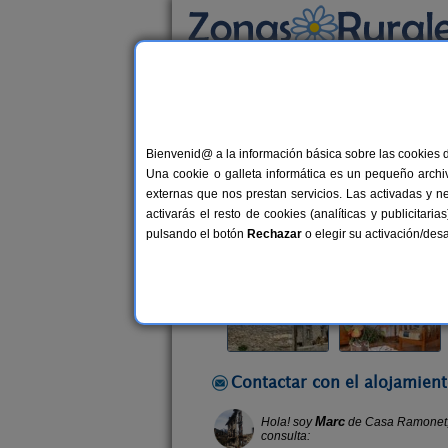
Busca por alojamiento
Alojamientos
>
Cataluña
>
Lleida
>
Son
> Ca
Bienvenid@ a la información básica sobre las cookies 
Casa Ramonet
Una cookie o galleta informática es un pequeño archiv
Apartamentos Rurales en Son / Alt 
externas que nos prestan servicios. Las activadas y n
activarás el resto de cookies (analíticas y publicita
Alquiler completo
16+2 plazas
pulsando el botón
Rechazar
o elegir su activación/de
Contactar con el alojamient