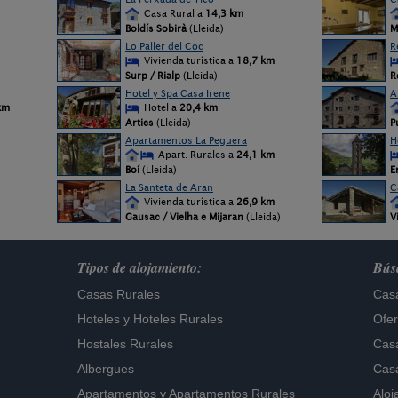
Casa Rural a
14,3 km
Boldís Sobirà
(Lleida)
M
Lo Paller del Coc
R
Vivienda turística a
18,7 km
Surp / Rialp
(Lleida)
R
Hotel y Spa Casa Irene
A
km
Hotel a
20,4 km
Arties
(Lleida)
P
Apartamentos La Peguera
H
Apart. Rurales a
24,1 km
Boí
(Lleida)
Er
La Santeta de Aran
C
Vivienda turística a
26,9 km
Gausac / Vielha e Mijaran
(Lleida)
V
Tipos de alojamiento:
Búsq
Casas Rurales
Casa
Hoteles
y
Hoteles Rurales
Ofer
Hostales Rurales
Casa
Albergues
Casa
Apartamentos
y
Apartamentos Rurales
Aloj