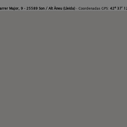
arrer Major, 9 - 25589 Son / Alt Àneu (Lleida)
- Coordenadas GPS:
42º 37' 12