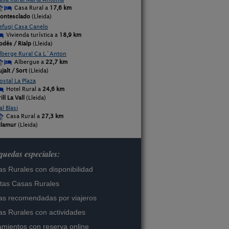
Casa Rural a
17,6 km
ontesclado
(Lleida)
efugi Casa Canelo
Vivienda turística a
18,9 km
odés / Rialp
(Lleida)
lberge Rural Ca L´Anton
Albergue a
22,7 km
ujalt / Sort
(Lleida)
ostal La Plaza
Hotel Rural a
24,6 km
ill La Vall
(Lleida)
al Blasi
Casa Rural a
27,3 km
ilamur
(Lleida)
uedas especiales:
s Rurales con disponibilidad
tas Casas Rurales
s recomendadas por viajeros
s Rurales con actividades
amientos con reserva online