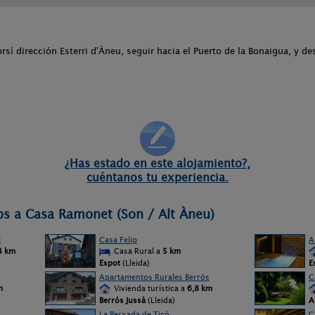
orsí dirección Esterri d'Àneu, seguir hacia el Puerto de la Bonaigua, y de
¿Has estado en este alojamiento?,
cuéntanos tu experiencia.
os a Casa Ramonet (Son / Alt Àneu)
t
Casa Felip
A
4 km
Casa Rural a
5 km
Espot
(Lleida)
E
Apartamentos Rurales Berrós
C
m
Vivienda turística a
6,8 km
Berrós Jussà
(Lleida)
A
La Perxada de Ticó
C