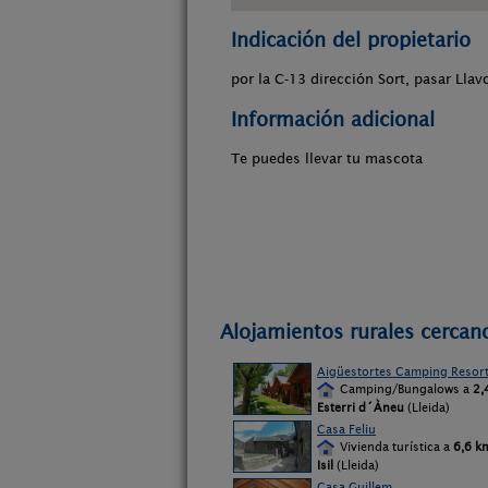
Indicación del propietario
por la C-13 dirección Sort, pasar Llav
Información adicional
Te puedes llevar tu mascota
Alojamientos rurales cercan
Aigüestortes Camping Resor
Camping/Bungalows a
2,
Esterri d´Àneu
(Lleida)
Casa Feliu
Vivienda turística a
6,6 k
Isil
(Lleida)
Casa Guillem