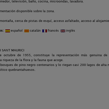
omedor, televisión, baño, cocina, microondas, lavadora.
mentación disponible sobre la zona.
montaña, cerca de pistas de esquí, acceso asfaltado, acceso al alojami
os:
español
catalán
francés
inglés
I SANT MAURICI
e octubre de 1955, constituye la representación más genuina de
a riqueza de la flora y la fauna que acoge.
bosques de pino negro centenarios y lo riegan casi 200 lagos de alta
mítico quebrantahuesos.