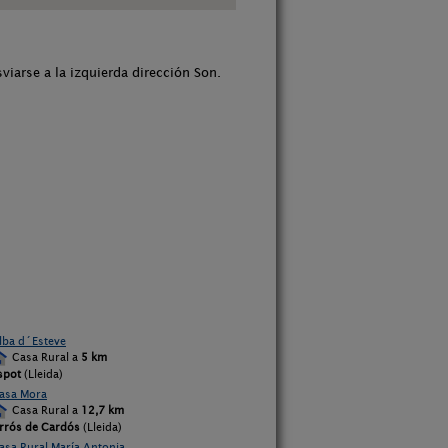
sviarse a la izquierda dirección Son.
lba d´Esteve
Casa Rural a
5 km
spot
(Lleida)
asa Mora
Casa Rural a
12,7 km
rrós de Cardós
(Lleida)
asa Rural María Antonia