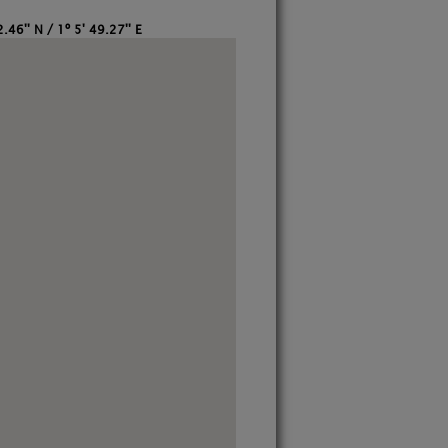
.46'' N / 1º 5' 49.27'' E