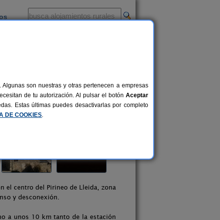
ios
-
al. Algunas son nuestras y otras pertenecen a empresas
cesitan de tu autorización. Al pulsar el botón
Aceptar
uedas. Estas últimas puedes desactivarlas por completo
CA DE COOKIES
.
 el centro del Pirineo de Lleida, zona
anso y desconexión.
rno a unos 10 km tanto de la estación