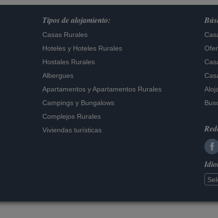
Tipos de alojamiento:
Búsq
Casas Rurales
Casa
Hoteles
y
Hoteles Rurales
Ofer
Hostales Rurales
Casa
Albergues
Casa
Apartamentos
y
Apartamentos Rurales
Aloj
Campings y Bungalows
Busc
Complejos Rurales
Rede
Viviendas turísticas
Idi