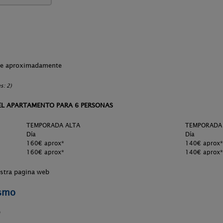
che aproximadamente
s: 2)
 EL APARTAMENTO PARA 6 PERSONAS
TEMPORADA ALTA
TEMPORADA 
Día
Día
160€ aprox*
140€ aprox*
160€ aprox*
140€ aprox*
estra pagina web
ismo
0