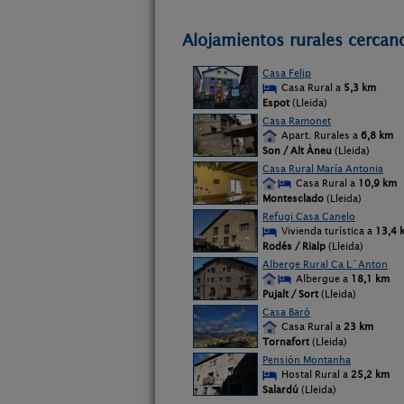
Alojamientos rurales cercan
Casa Felip
Casa Rural a
5,3 km
Espot
(Lleida)
Casa Ramonet
Apart. Rurales a
6,8 km
Son / Alt Àneu
(Lleida)
Casa Rural María Antonia
Casa Rural a
10,9 km
Montesclado
(Lleida)
Refugi Casa Canelo
Vivienda turística a
13,4 
Rodés / Rialp
(Lleida)
Alberge Rural Ca L´Anton
Albergue a
18,1 km
Pujalt / Sort
(Lleida)
Casa Baró
Casa Rural a
23 km
Tornafort
(Lleida)
Pensión Montanha
Hostal Rural a
25,2 km
Salardú
(Lleida)