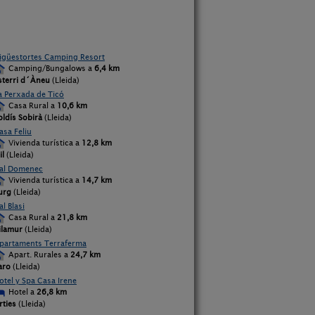
igüestortes Camping Resort
Camping/Bungalows a
6,4 km
sterri d´Àneu
(Lleida)
a Perxada de Ticó
Casa Rural a
10,6 km
oldís Sobirà
(Lleida)
asa Feliu
Vivienda turística a
12,8 km
il
(Lleida)
al Domenec
Vivienda turística a
14,7 km
urg
(Lleida)
al Blasi
Casa Rural a
21,8 km
ilamur
(Lleida)
partaments Terraferma
Apart. Rurales a
24,7 km
aro
(Lleida)
otel y Spa Casa Irene
Hotel a
26,8 km
rties
(Lleida)