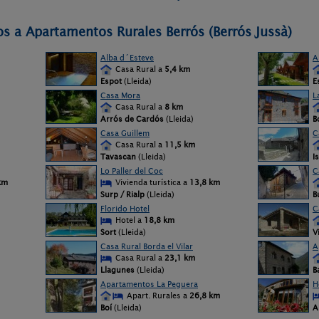
os a Apartamentos Rurales Berrós (Berrós Jussà)
Alba d´Esteve
A
Casa Rural a
5,4 km
Espot
(Lleida)
E
Casa Mora
L
Casa Rural a
8 km
Arrós de Cardós
(Lleida)
B
Casa Guillem
C
Casa Rural a
11,5 km
Tavascan
(Lleida)
Is
Lo Paller del Coc
C
km
Vivienda turística a
13,8 km
Surp / Rialp
(Lleida)
B
Florido Hotel
C
Hotel a
18,8 km
Sort
(Lleida)
V
Casa Rural Borda el Vilar
A
Casa Rural a
23,1 km
Llagunes
(Lleida)
B
Apartamentos La Peguera
H
Apart. Rurales a
26,8 km
Boí
(Lleida)
A