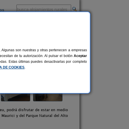
ios
-
al. Algunas son nuestras y otras pertenecen a empresas
cesitan de tu autorización. Al pulsar el botón
Aceptar
uedas. Estas últimas puedes desactivarlas por completo
CA DE COOKIES
.
eu, podrá disfrutar de estar en medio
 Maurici y del Parque Natural del Alto