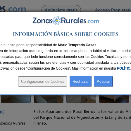
Anúnciate gratis
Acceso Propietar
Busca por pueblo
INFORMACIÓN BÁSICA SOBRE COOKIES
ussà
> Apartamentos Rurales Berrós
de nuestro portal responsabilidad de
errós
Mario Temprado Casas
.
o de información que se guarda en tu pc, smartphone o tablet al visitar el port
Lleida)
ecesarias para que todo funcione correctamente son las Cookies Técnicas y no ne
rias), personalizadas según tus preferencias y con publicidad ajustada a tus búsq
 km de Lleida
Compartir:
sactivación desde “Configuración de Cookies”. Más información en nuestra
POLÍTI
o:
En los Apartamentos Rural Berrós, a los valles de Àn
del Parque Nacional de Aigüestortes y Estany de Sant
Pirineo.