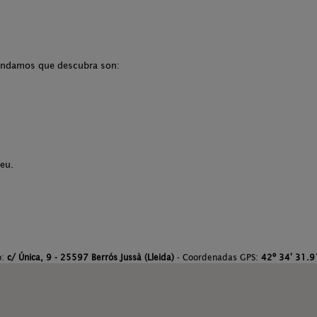
mendamos que descubra son:
eu.
o:
c/ Única, 9 - 25597 Berrós Jussà (Lleida)
- Coordenadas GPS:
42º 34' 31.91