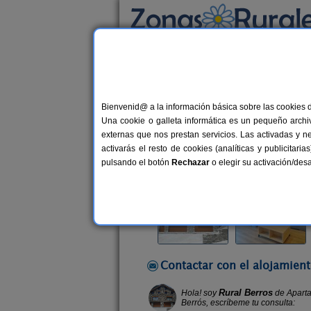
Busca por alojamiento
Alojamientos
>
Cataluña
>
Lleida
>
Berrós J
Bienvenid@ a la información básica sobre las cookies 
Apartamentos Rurales B
Una cookie o galleta informática es un pequeño archiv
Vivienda turística en Berrós Jussà (
externas que nos prestan servicios. Las activadas y n
activarás el resto de cookies (analíticas y publicita
Alquiler completo
6 plazas
158
pulsando el botón
Rechazar
o elegir su activación/de
Contactar con el alojamient