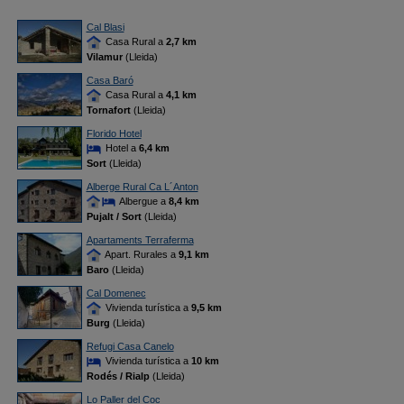
Cal Blasi
Casa Rural a
2,7 km
Vilamur
(Lleida)
Casa Baró
Casa Rural a
4,1 km
Tornafort
(Lleida)
Florido Hotel
Hotel a
6,4 km
Sort
(Lleida)
Alberge Rural Ca L´Anton
Albergue a
8,4 km
Pujalt / Sort
(Lleida)
Apartaments Terraferma
Apart. Rurales a
9,1 km
Baro
(Lleida)
Cal Domenec
Vivienda turística a
9,5 km
Burg
(Lleida)
Refugi Casa Canelo
Vivienda turística a
10 km
Rodés / Rialp
(Lleida)
Lo Paller del Coc