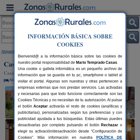
INFORMACIÓN BÁSICA SOBRE
COOKIES
Alojamientos
>
Cataluña
>
Lleida
>
Llagunes
> Casa Rural Borda el Vilar
Bienvenid@ a la información básica sobre las cookies de
Casa Rural Borda el Vilar
nuestro portal responsabilidad de
Mario Temprado Casas
.
Una cookie o galleta informática es un pequeño archivo de
Casa Rural en Llagunes (Lleida)
información que se guarda en tu pc, smartphone o tablet al
Alquiler por habitaciones
14 plazas
100 km de Lleida
visitar el portal. Algunas son nuestras y otras pertenecen a
empresas externas que nos prestan servicios. Las activadas
y necesarias para que todo funcione correctamente son las
Cookies Técnicas y no necesitan de tu autorización. Al pulsar
el botón
Aceptar
activarás el resto de cookies (analíticas y
publicitarias), personalizadas según tus preferencias y con
publicidad ajustada a tus búsquedas. Estas últimas puedes
desactivarlas por completo pulsando el botón
Rechazar
o
elegir su activación/desactivación desde “Configuración de
Cookies”. Más información en nuestra
POLÍTICA DE