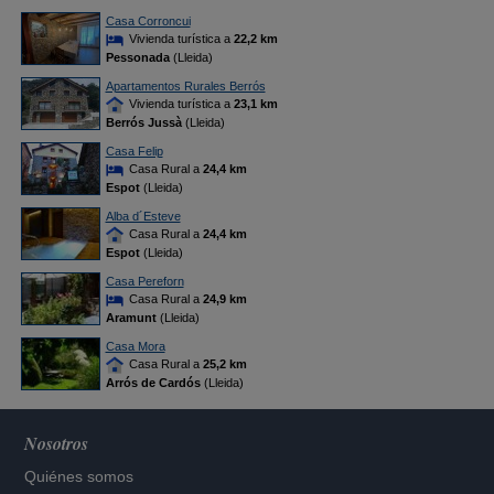
Casa Corroncui
Vivienda turística a
22,2 km
Pessonada
(Lleida)
Apartamentos Rurales Berrós
Vivienda turística a
23,1 km
Berrós Jussà
(Lleida)
Casa Felip
Casa Rural a
24,4 km
Espot
(Lleida)
Alba d´Esteve
Casa Rural a
24,4 km
Espot
(Lleida)
Casa Pereforn
Casa Rural a
24,9 km
Aramunt
(Lleida)
Casa Mora
Casa Rural a
25,2 km
Arrós de Cardós
(Lleida)
Nosotros
Quiénes somos