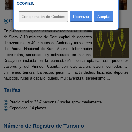
COOKIES
.
Contactar con el alojamiento
En pleno Pirineo, con vistas excepcionales al Valle
de Siarb. A 10 minutos de Sort, capital de deportes
de aventuras. A 40 minutos de Andorra y muy cerca
del Parque Nacional de Sant Maurici. Información
sobre rutas, senderismo y actividades en la zona.
Desayuno incluido en la pernoctación, cena optativa con productos
caseros y del Pirineo. Cuenta con calefacción, salón, comedor, tv,
chimenea, terraza, barbacoa, jardín,... ; actividades: bicicleta, deportes
náuticos, rutas a caballo, quads, multiaventura, senderismo,...
Tarifas
Precio medio: 33 € persona / noche aproximadamente
Capacidad: 14 plazas
Número de Registro de Turismo