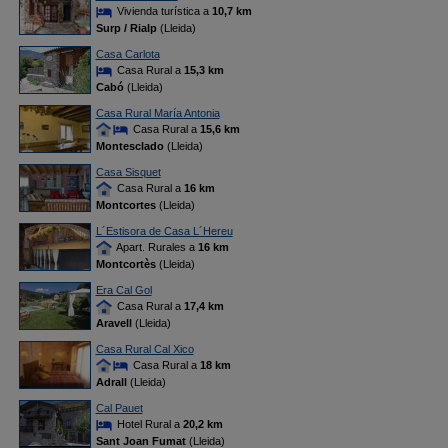
Vivienda turística a
10,7 km
Surp / Rialp
(Lleida)
Casa Carlota
Casa Rural a
15,3 km
Cabó
(Lleida)
Casa Rural María Antonia
Casa Rural a
15,6 km
Montesclado
(Lleida)
Casa Sisquet
Casa Rural a
16 km
Montcortes
(Lleida)
L´Estisora de Casa L´Hereu
Apart. Rurales a
16 km
Montcortès
(Lleida)
Era Cal Gol
Casa Rural a
17,4 km
Aravell
(Lleida)
Casa Rural Cal Xico
Casa Rural a
18 km
Adrall
(Lleida)
Cal Pauet
Hotel Rural a
20,2 km
Sant Joan Fumat
(Lleida)