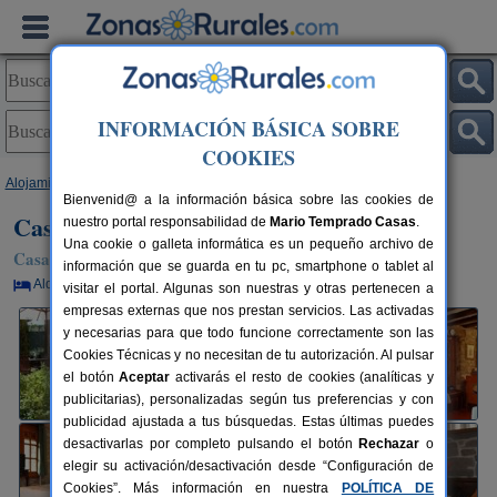
INFORMACIÓN BÁSICA SOBRE
COOKIES
Alojamientos
>
Cataluña
>
Lleida
>
Aramunt
> Casa Pereforn
Bienvenid@ a la información básica sobre las cookies de
Casa Pereforn
nuestro portal responsabilidad de
Mario Temprado Casas
.
Una cookie o galleta informática es un pequeño archivo de
Casa Rural en Aramunt (Lleida)
información que se guarda en tu pc, smartphone o tablet al
Alquiler por habitaciones
13+2 plazas
100 km de Lleida
visitar el portal. Algunas son nuestras y otras pertenecen a
empresas externas que nos prestan servicios. Las activadas
y necesarias para que todo funcione correctamente son las
Cookies Técnicas y no necesitan de tu autorización. Al pulsar
el botón
Aceptar
activarás el resto de cookies (analíticas y
publicitarias), personalizadas según tus preferencias y con
publicidad ajustada a tus búsquedas. Estas últimas puedes
desactivarlas por completo pulsando el botón
Rechazar
o
elegir su activación/desactivación desde “Configuración de
Cookies”. Más información en nuestra
POLÍTICA DE