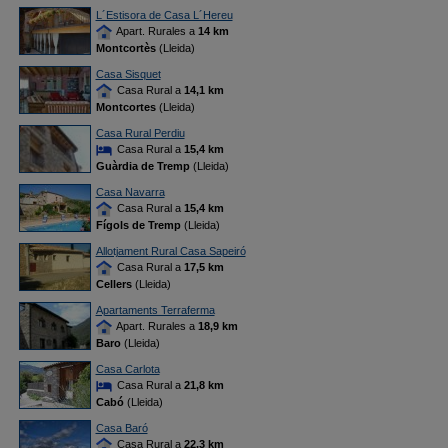
L´Estisora de Casa L´Hereu
Apart. Rurales a
14 km
Montcortès
(Lleida)
Casa Sisquet
Casa Rural a
14,1 km
Montcortes
(Lleida)
Casa Rural Perdiu
Casa Rural a
15,4 km
Guàrdia de Tremp
(Lleida)
Casa Navarra
Casa Rural a
15,4 km
Fígols de Tremp
(Lleida)
Allotjament Rural Casa Sapeiró
Casa Rural a
17,5 km
Cellers
(Lleida)
Apartaments Terraferma
Apart. Rurales a
18,9 km
Baro
(Lleida)
Casa Carlota
Casa Rural a
21,8 km
Cabó
(Lleida)
Casa Baró
Casa Rural a
22,3 km