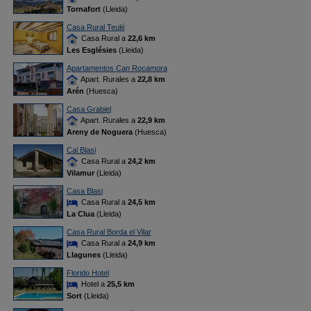
Tornafort
(Lleida)
Casa Rural Teulé
Casa Rural a
22,6 km
Les Esglésies
(Lleida)
Apartamentos Can Rocamora
Apart. Rurales a
22,8 km
Arén
(Huesca)
Casa Grabiel
Apart. Rurales a
22,9 km
Areny de Noguera
(Huesca)
Cal Blasi
Casa Rural a
24,2 km
Vilamur
(Lleida)
Casa Blasi
Casa Rural a
24,5 km
La Clua
(Lleida)
Casa Rural Borda el Vilar
Casa Rural a
24,9 km
Llagunes
(Lleida)
Florido Hotel
Hotel a
25,5 km
Sort
(Lleida)