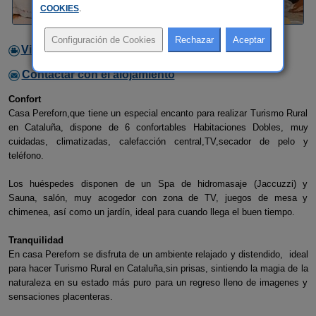
COOKIES
.
Video
Contactar con el alojamiento
Confort
Casa Pereforn,que tiene un especial encanto para realizar Turismo Rural
en Cataluña, dispone de 6 confortables Habitaciones Dobles, muy
cuidadas, climatizadas, calefacción central,TV,secador de pelo y
teléfono.
Los huéspedes disponen de un Spa de hidromasaje (Jaccuzzi) y
Sauna, salón, muy acogedor con zona de TV, juegos de mesa y
chimenea, así como un jardín, ideal para cuando llega el buen tiempo.
Tranquilidad
En casa Pereforn se disfruta de un ambiente relajado y distendido, ideal
para hacer Turismo Rural en Cataluña,sin prisas, sintiendo la magia de la
naturaleza en su estado más puro para un regreso lleno de imagenes y
sensaciones placenteras.