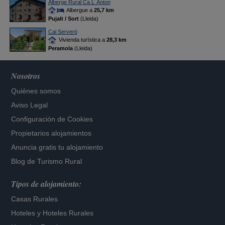
Alberge Rural Ca L´Anton
Albergue a
25,7 km
Pujalt / Sort
(Lleida)
Cal Serveró
Vivienda turística a
28,3 km
Peramola
(Lleida)
Nosotros
Quiénes somos
Aviso Legal
Configuración de Cookies
Propietarios alojamientos
Anuncia gratis tu alojamiento
Blog de Turismo Rural
Tipos de alojamiento:
Casas Rurales
Hoteles
y
Hoteles Rurales