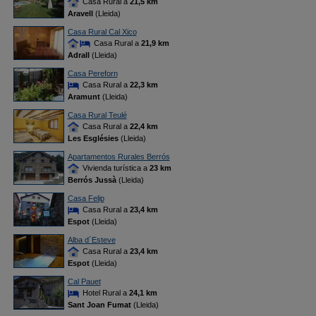
Casa Rural a
21,5 km
Aravell
(Lleida)
Casa Rural Cal Xico
Casa Rural a
21,9 km
Adrall
(Lleida)
Casa Pereforn
Casa Rural a
22,3 km
Aramunt
(Lleida)
Casa Rural Teulé
Casa Rural a
22,4 km
Les Esglésies
(Lleida)
Apartamentos Rurales Berrós
Vivienda turística a
23 km
Berrós Jussà
(Lleida)
Casa Felip
Casa Rural a
23,4 km
Espot
(Lleida)
Alba d´Esteve
Casa Rural a
23,4 km
Espot
(Lleida)
Cal Pauet
Hotel Rural a
24,1 km
Sant Joan Fumat
(Lleida)