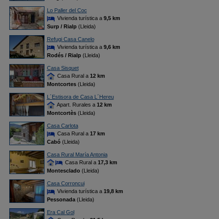
Lo Paller del Coc
Vivienda turística a
9,5 km
Surp / Rialp
(Lleida)
Refugi Casa Canelo
Vivienda turística a
9,6 km
Rodés / Rialp
(Lleida)
Casa Sisquet
Casa Rural a
12 km
Montcortes
(Lleida)
L´Estisora de Casa L´Hereu
Apart. Rurales a
12 km
Montcortès
(Lleida)
Casa Carlota
Casa Rural a
17 km
Cabó
(Lleida)
Casa Rural María Antonia
Casa Rural a
17,3 km
Montesclado
(Lleida)
Casa Corroncui
Vivienda turística a
19,8 km
Pessonada
(Lleida)
Era Cal Gol