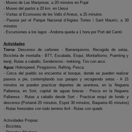
- Museo de Las Mariposas, a 20 minutos en Pujal
- Museo del pastor a 20 km. en Llesui
- Visitas al Ecomuseo de les Valls d´Aneus, a 25 minutos
- Paseos por el Parque Nacional d’Aigües Tortes i Sant Maurici, a 30
minutos
- Excursiones a los lagos - Andorra queda a 1 hora por Port del Cantó
Actividades
Tierra:
Descenso de cañones - Barranquismo, Recogida de setas,
Bicicleta de montaña - BTT, Escalada, Esquí, Montañismo, Puenting y
benji, Rutas a caballo, Senderismo - trekking, Tiro con arco.
Agua:
Hidrospeed, Piragüismo, Rafting, Pesca.
- Cerca del pueblo se encuentra el bosque, donde se pueden realizar
paseos a pie, contemplando sus parajes y recogiendo setas - A 15
minutos se pueden practicar deportes de aventura, en la Noguera
Pallaresa, en Sort, capital de aguas bravas - Pesca en la Noguera
Pallaresa - Rutas a caballo desde Sort - Practicar esquí de fondo y
descenso (Portainé 20 minutos, Espot 30 minutos, Baqueira 45 minutos)
- Rutas forestales con todo terreno 4x4 - Rutas con quads
Actividades Propias:
- Bicicleta.