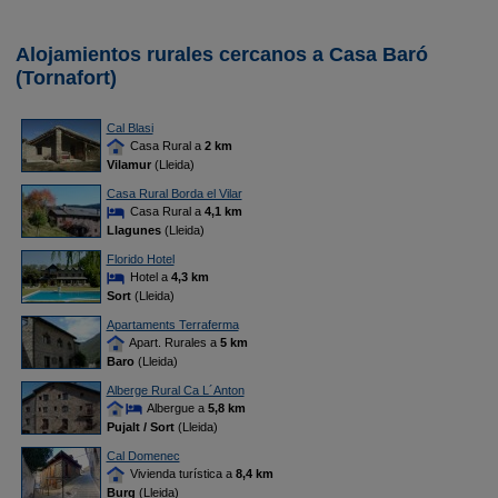
Alojamientos rurales cercanos a Casa Baró
(Tornafort)
Cal Blasi
Casa Rural a
2 km
Vilamur
(Lleida)
Casa Rural Borda el Vilar
Casa Rural a
4,1 km
Llagunes
(Lleida)
Florido Hotel
Hotel a
4,3 km
Sort
(Lleida)
Apartaments Terraferma
Apart. Rurales a
5 km
Baro
(Lleida)
Alberge Rural Ca L´Anton
Albergue a
5,8 km
Pujalt / Sort
(Lleida)
Cal Domenec
Vivienda turística a
8,4 km
Burg
(Lleida)