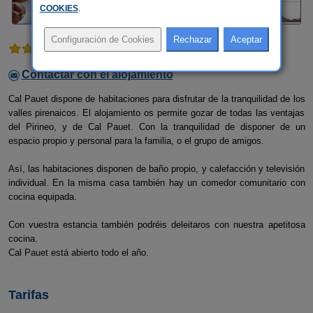
COOKIES
.
1 comentario
Contactar con el alojamiento
Cal Pauet dispone de habitaciones para disfrutar de la tranquilidad de los
valles pirenaicos. El alojamiento os permite gozar de todas las ventajas
del Pirineo, y de Cal Pauet. Con la tranquilidad de disponer de un
espacio propio y personal para la familia, o el grupo de amigos.
Así, las habitaciones disponen de baño propio, y calefacción y televisión
individual. En la misma casa también hay un comedor comunitario con
cocina equipada.
Con vuestra estancia también podréis deleitaros con nuestra apetitosa
cocina.
Cal Pauet está abierto todo el año.
Tarifas