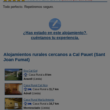
Todo perfecto. Repetiremos seguro.
¿Has estado en este alojamiento?,
cuéntanos tu experiencia.
Alojamientos rurales cercanos a Cal Pauet (Sant
Joan Fumat)
Era Cal Gol
Casa Rural a
8 km
Aravell
(Lleida)
Casa Rural Cal Xico
Casa Rural a
11,7 km
Adrall
(Lleida)
Casa Rural María Antonia
Casa Rural a
16,7 km
Montesclado
(Lleida)