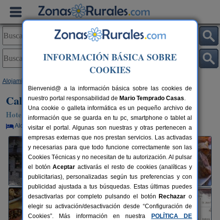
INFORMACIÓN BÁSICA SOBRE
COOKIES
Alojamientos
>
Cataluña
>
Lleida
>
Sant Joan Fumat
> Cal Pauet
Bienvenid@ a la información básica sobre las cookies de
Cal Pauet
nuestro portal responsabilidad de
Mario Temprado Casas
.
Una cookie o galleta informática es un pequeño archivo de
Hotel Rural en Sant Joan Fumat (Lleida)
información que se guarda en tu pc, smartphone o tablet al
Alquiler por habitaciones
12 plazas
140 km de Lleida
visitar el portal. Algunas son nuestras y otras pertenecen a
empresas externas que nos prestan servicios. Las activadas
y necesarias para que todo funcione correctamente son las
Cookies Técnicas y no necesitan de tu autorización. Al pulsar
el botón
Aceptar
activarás el resto de cookies (analíticas y
publicitarias), personalizadas según tus preferencias y con
publicidad ajustada a tus búsquedas. Estas últimas puedes
desactivarlas por completo pulsando el botón
Rechazar
o
elegir su activación/desactivación desde “Configuración de
Cookies”. Más información en nuestra
POLÍTICA DE