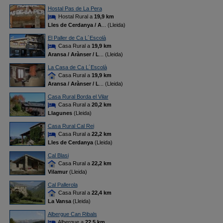
Hostal Pas de La Pera
Hostal Rural a
19,9 km
Lles de Cerdanya / A
... (Lleida)
El Paller de Ca L´Escolà
Casa Rural a
19,9 km
Aransa / Arànser / L
... (Lleida)
La Casa de Ca L´Escolà
Casa Rural a
19,9 km
Aransa / Arànser / L
... (Lleida)
Casa Rural Borda el Vilar
Casa Rural a
20,2 km
Llagunes
(Lleida)
Casa Rural Cal Rei
Casa Rural a
22,2 km
Lles de Cerdanya
(Lleida)
Cal Blasi
Casa Rural a
22,2 km
Vilamur
(Lleida)
Cal Pallerola
Casa Rural a
22,4 km
La Vansa
(Lleida)
Albergue Can Ribals
Albergue a
22,5 km