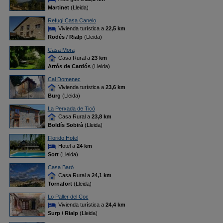
Martinet
(Lleida)
Refugi Casa Canelo
Vivienda turística a
22,5 km
Rodés / Rialp
(Lleida)
Casa Mora
Casa Rural a
23 km
Arrós de Cardós
(Lleida)
Cal Domenec
Vivienda turística a
23,6 km
Burg
(Lleida)
La Perxada de Ticó
Casa Rural a
23,8 km
Boldís Sobirà
(Lleida)
Florido Hotel
Hotel a
24 km
Sort
(Lleida)
Casa Baró
Casa Rural a
24,1 km
Tornafort
(Lleida)
Lo Paller del Coc
Vivienda turística a
24,4 km
Surp / Rialp
(Lleida)