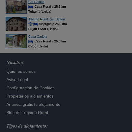
Cal Gabriel
Casa Rural a
25,3 km
Tuixent
(Lleida)
Alberge Rural Ca L´Anton
Albergue a
25,6 km
Pujalt / Sort
(Lleida)
Casa Carlota
Casa Rural a
25,8 km
Cabó
(Lleida)
Nosotros
Quiénes somos
Aviso Legal
Configuración de Cookies
Propietarios alojamientos
Anuncia gratis tu alojamiento
Blog de Turismo Rural
Tipos de alojamiento: