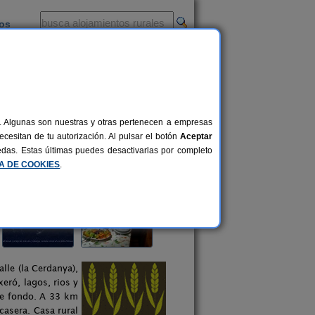
ios
-
al. Algunas son nuestras y otras pertenecen a empresas
cesitan de tu autorización. Al pulsar el botón
Aceptar
uedas. Estas últimas puedes desactivarlas por completo
CA DE COOKIES
.
lle (la Cerdanya),
eró, lagos, rios y
de fondo. A 33 km
casera. Casa rural