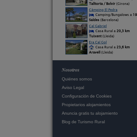
Talltorta / Bolvir
(Girona)
Càmping El Pedra
Camping/Bungalows a
19
Saldes
(Barcelona)
Cal Gabriel
Casa Rural a
20,3 km
Tuixent
(Lleida)
Era Cal Gol
Casa Rural a
23,6 km
Aravell
(Lleida)
Nosotros
Quiénes somos
Aviso Legal
Configuración de Cookies
Propietarios alojamientos
Anuncia gratis tu alojamiento
Blog de Turismo Rural