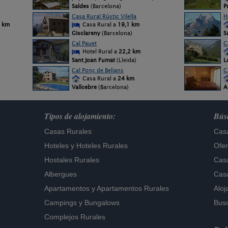
Saldes
(Barcelona)
P
Casa Rural Rústic Vilella
H
 km
Casa Rural a
19,1 km
Gisclareny
(Barcelona)
S
Cal Pauet
C
Hotel Rural a
22,2 km
Sant Joan Fumat
(Lleida)
L
Cal Ponç de Belians
C
Casa Rural a
24 km
Vallcebre
(Barcelona)
A
Tipos de alojamiento:
Búsq
Casas Rurales
Casa
Hoteles
y
Hoteles Rurales
Ofer
Hostales Rurales
Casa
Albergues
Casa
Apartamentos
y
Apartamentos Rurales
Aloj
Campings y Bungalows
Busc
Complejos Rurales