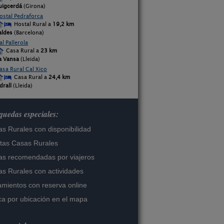
uigcerdá
(Girona)
ostal Pedraforca
Hostal Rural a
19,2 km
aldes
(Barcelona)
al Pallerola
Casa Rural a
23 km
a Vansa
(Lleida)
asa Rural Cal Xico
Casa Rural a
24,4 km
drall
(Lleida)
uedas especiales:
s Rurales con disponibilidad
tas Casas Rurales
s recomendadas por viajeros
s Rurales con actividades
amientos con reserva online
a por ubicación en el mapa