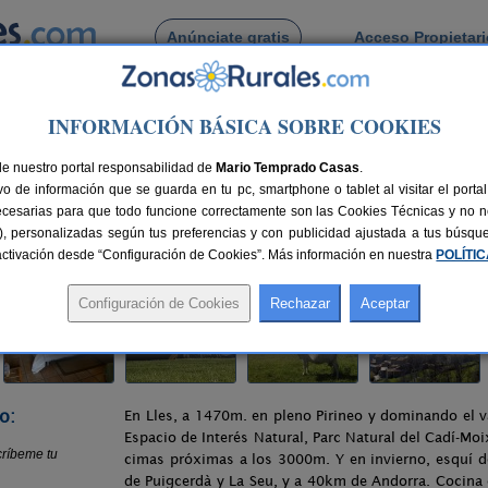
Anúnciate gratis
Acceso Propietar
Busca por pueblo
INFORMACIÓN BÁSICA SOBRE COOKIES
Cerdanya
> Casa Rural Cal Rei
de nuestro portal responsabilidad de
Mario Temprado Casas
.
o de información que se guarda en tu pc, smartphone o tablet al visitar el port
eida)
ecesarias para que todo funcione correctamente son las Cookies Técnicas y no ne
rias), personalizadas según tus preferencias y con publicidad ajustada a tus búsq
as
160 km de Lleida
Compartir:
sactivación desde “Configuración de Cookies”. Más información en nuestra
POLÍTI
o:
En Lles, a 1470m. en pleno Pirineo y dominando el va
Espacio de Interés Natural, Parc Natural del Cadí-Moix
cimas próximas a los 3000m. Y en invierno, esquí 
de Puigcerdà y La Seu, y a 40km de Andorra. Cocina 