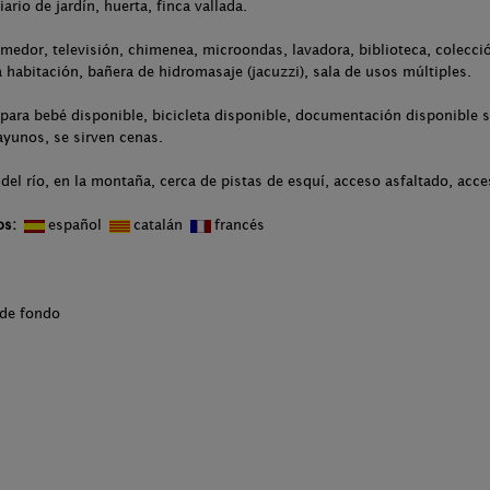
iario de jardín, huerta, finca vallada.
omedor, televisión, chimenea, microondas, lavadora, biblioteca, colecci
a habitación, bañera de hidromasaje (jacuzzi), sala de usos múltiples.
para bebé disponible, bicicleta disponible, documentación disponible s
sayunos, se sirven cenas.
del río, en la montaña, cerca de pistas de esquí, acceso asfaltado, acce
os:
español
catalán
francés
 de fondo