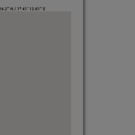
4.2'' N / 1º 41' 12.61'' E