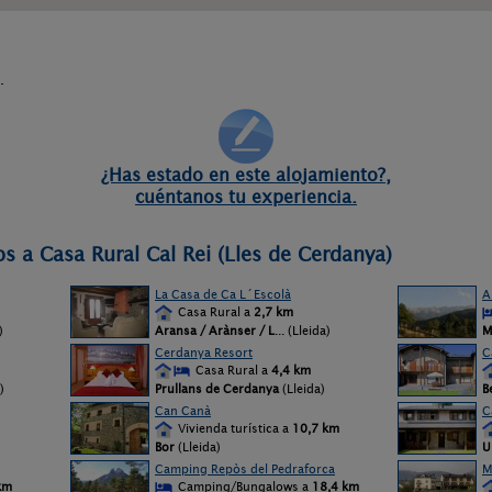
.
¿Has estado en este alojamiento?,
cuéntanos tu experiencia.
s a Casa Rural Cal Rei (Lles de Cerdanya)
La Casa de Ca L´Escolà
A
Casa Rural a
2,7 km
)
Aransa / Arànser / L
... (Lleida)
M
Cerdanya Resort
C
Casa Rural a
4,4 km
)
Prullans de Cerdanya
(Lleida)
B
Can Canà
C
Vivienda turística a
10,7 km
Bor
(Lleida)
U
Camping Repòs del Pedraforca
M
km
Camping/Bungalows a
18,4 km