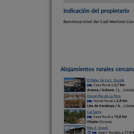
Indicación del propietario
Barcelona-túnel del Cadí-Martinet-Lles
Alojamientos rurales cercano
El Paller de Ca L´Escolà
Casa Rural a
2,7 km
Aransa / Arànser / L
... (Lleida
Hostal Pas de La Pera
Hostal Rural a
2,8 km
Lles de Cerdanya / A
... (Lleida
Cal Sams
Casa Rural a
10,6 km
Olopte
(Girona)
Mas d´Aravó
Apart. Rurales a
17,9 