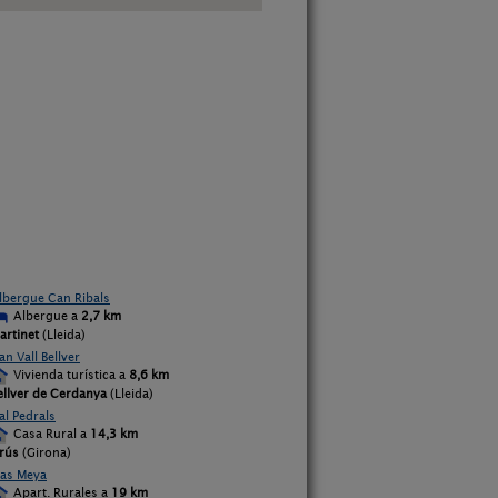
lbergue Can Ribals
Albergue a
2,7 km
artinet
(Lleida)
an Vall Bellver
Vivienda turística a
8,6 km
ellver de Cerdanya
(Lleida)
al Pedrals
Casa Rural a
14,3 km
rús
(Girona)
as Meya
Apart. Rurales a
19 km