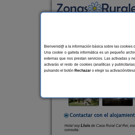
Busca por alojamiento
Alojamientos
>
Cataluña
>
Lleida
>
Lles de 
Bienvenid@ a la información básica sobre las cookies 
Casa Rural Cal Rei
Una cookie o galleta informática es un pequeño archiv
Casa Rural en Lles de Cerdanya (Ll
externas que nos prestan servicios. Las activadas y n
activarás el resto de cookies (analíticas y publicita
Alquiler por habitaciones
25 plaz
pulsando el botón
Rechazar
o elegir su activación/de
Contactar con el alojamient