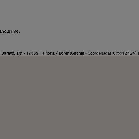
rranquismo.
Daravó, s/n - 17539 Talltorta / Bolvir (Girona)
- Coordenadas GPS:
42º 24' 1