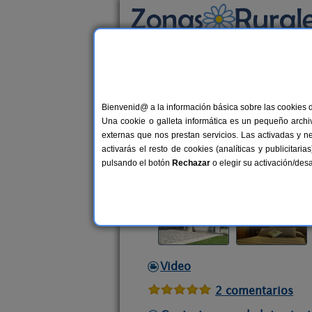
Busca por alojamiento
Alojamientos
>
Cataluña
>
Girona
>
Talltorta
Bienvenid@ a la información básica sobre las cookies 
Mas d´Aravó
Una cookie o galleta informática es un pequeño archiv
Apartamentos Rurales en Talltorta 
externas que nos prestan servicios. Las activadas y n
activarás el resto de cookies (analíticas y publicita
Alquiler completo y por habitacio
pulsando el botón
Rechazar
o elegir su activación/de
Video
2 comentarios