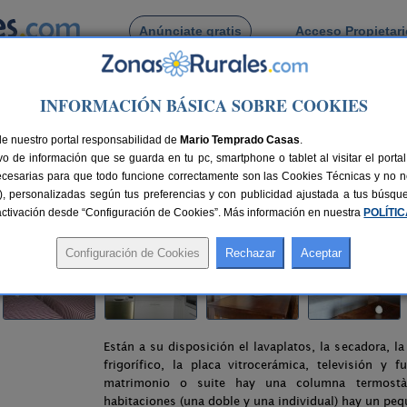
Anúnciate gratis
Acceso Propietar
Busca por pueblo
INFORMACIÓN BÁSICA SOBRE COOKIES
> Mas d´Aravó
de nuestro portal responsabilidad de
Mario Temprado Casas
.
o de información que se guarda en tu pc, smartphone o tablet al visitar el port
/ Bolvir (Girona)
ecesarias para que todo funcione correctamente son las Cookies Técnicas y no ne
rias), personalizadas según tus preferencias y con publicidad ajustada a tus búsq
nes
5-15+3 plazas
7 km de Girona
Compartir:
sactivación desde “Configuración de Cookies”. Más información en nuestra
POLÍTI
Están a su disposición el lavaplatos, la secadora, la
frigorífico, la placa vitrocerámica, televisión y
matrimonio o suite hay una columna termostàt
habitaciones (una doble y una individual) hay un peq