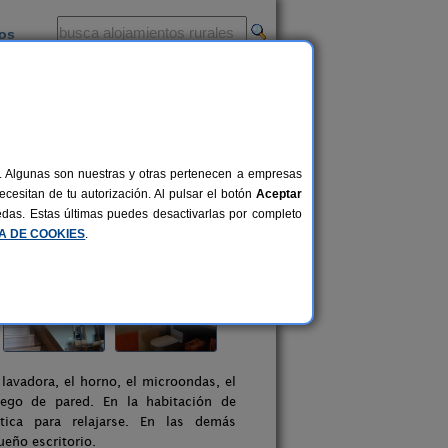
ios
-
al. Algunas son nuestras y otras pertenecen a empresas
cesitan de tu autorización. Al pulsar el botón
Aceptar
uedas. Estas últimas puedes desactivarlas por completo
CA DE COOKIES
.
 lavadora, el horno, el microondas, el
 fuego de pared. En la habitación de
ica para relajarse. En las demás
ueño escritorio.