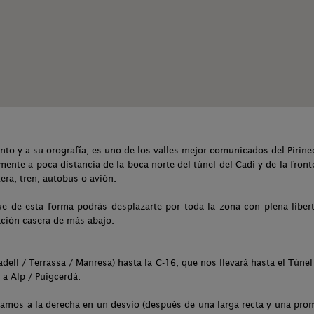
to y a su orografía, es uno de los valles mejor comunicados del Pirine
amente a poca distancia de la boca norte del túnel del Cadí y de la fro
era, tren, autobus o avión.
e de esta forma podrás desplazarte por toda la zona con plena libert
ción casera de más abajo.
adell / Terrassa / Manresa) hasta la C-16, que nos llevará hasta el Túne
 a Alp / Puigcerdà.
amos a la derecha en un desvio (después de una larga recta y una prom