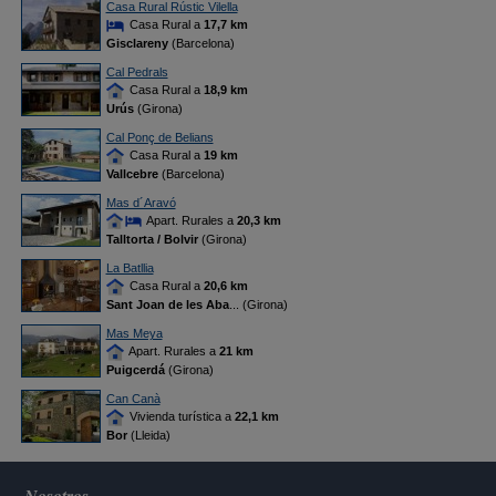
Casa Rural Rústic Vilella
Casa Rural a
17,7 km
Gisclareny
(Barcelona)
Cal Pedrals
Casa Rural a
18,9 km
Urús
(Girona)
Cal Ponç de Belians
Casa Rural a
19 km
Vallcebre
(Barcelona)
Mas d´Aravó
Apart. Rurales a
20,3 km
Talltorta / Bolvir
(Girona)
La Batllia
Casa Rural a
20,6 km
Sant Joan de les Aba
... (Girona)
Mas Meya
Apart. Rurales a
21 km
Puigcerdá
(Girona)
Can Canà
Vivienda turística a
22,1 km
Bor
(Lleida)