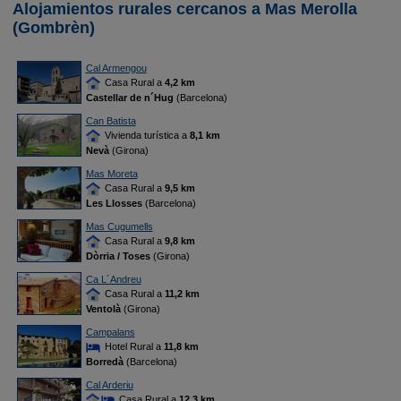
Alojamientos rurales cercanos a Mas Merolla
(Gombrèn)
Cal Armengou
Casa Rural a
4,2 km
Castellar de n´Hug
(Barcelona)
Can Batista
Vivienda turística a
8,1 km
Nevà
(Girona)
Mas Moreta
Casa Rural a
9,5 km
Les Llosses
(Barcelona)
Mas Cugumells
Casa Rural a
9,8 km
Dòrria / Toses
(Girona)
Ca L´Andreu
Casa Rural a
11,2 km
Ventolà
(Girona)
Campalans
Hotel Rural a
11,8 km
Borredà
(Barcelona)
Cal Arderiu
Casa Rural a
12,3 km