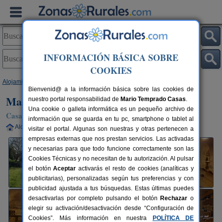
INFORMACIÓN BÁSICA SOBRE
COOKIES
Alojamientos
>
Cataluña
>
Girona
>
Gombrèn
> Mas Merolla
Bienvenid@ a la información básica sobre las cookies de
Mas Merolla
nuestro portal responsabilidad de
Mario Temprado Casas
.
Una cookie o galleta informática es un pequeño archivo de
Casa Rural en Gombrèn (Girona)
información que se guarda en tu pc, smartphone o tablet al
Alquiler completo
2-10+2 plazas
14 km de Girona
visitar el portal. Algunas son nuestras y otras pertenecen a
empresas externas que nos prestan servicios. Las activadas
y necesarias para que todo funcione correctamente son las
Cookies Técnicas y no necesitan de tu autorización. Al pulsar
el botón
Aceptar
activarás el resto de cookies (analíticas y
publicitarias), personalizadas según tus preferencias y con
publicidad ajustada a tus búsquedas. Estas últimas puedes
desactivarlas por completo pulsando el botón
Rechazar
o
elegir su activación/desactivación desde “Configuración de
Cookies”. Más información en nuestra
POLÍTICA DE