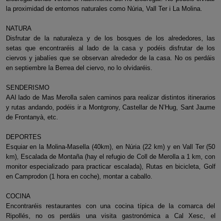
la proximidad de entornos naturales como Núria, Vall Ter i La Molina.
NATURA
Disfrutar de la naturaleza y de los bosques de los alrededores, las
setas que encontraréis al lado de la casa y podéis disfrutar de los
ciervos y jabalíes que se observan alrededor de la casa. No os perdáis
en septiembre la Berrea del ciervo, no lo olvidaréis.
SENDERISMO
AAl lado de Mas Merolla salen caminos para realizar distintos itinerarios
y rutas andando, podéis ir a Montgrony, Castellar de N’Hug, Sant Jaume
de Frontanyà, etc.
DEPORTES
Esquiar en la Molina-Masella (40km), en Núria (22 km) y en Vall Ter (50
km), Escalada de Montaña (hay el refugio de Coll de Merolla a 1 km, con
monitor especializado para practicar escalada), Rutas en bicicleta, Golf
en Camprodon (1 hora en coche), montar a caballo.
COCINA
Encontraréis restaurantes con una cocina típica de la comarca del
Ripollés, no os perdáis una visita gastronómica a Cal Xesc, el