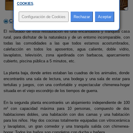
COOKIES
.
Contactar con el alojamiento
El resultado de esta restauración es una encantadora y tranquila casa
rural, para disfrutar de la naturaleza y de un entorno incomparable, con
todas las comodidades a las que todos estamos acostumbrados,
calefacción en todos los aposentos, agua caliente, doble vidrio,
lavaplatos, televisión, zona ajardinada con barbacoa, aparcamiento
cubierto, piscina pública a 5 minutos, etc.
La planta baja, donde antes estaban las cuadras de los animales, donde
encontraréis una sala de lectura, una bodega y una sala de estar para
tertulias y juegos, con una confortable y espectacular chimenea-hogar
situada en el viejo escondrijo de los tiempos de guerra.
En la segunda planta encontraréis un alojamiento independiente de 100
m² con capacidad máxima para 10 personas, compuesto de dos
habitaciones dobles, una habitación con dos camas y una habitación
para los niños. Hay dos cocinas totalmente equipadas con vitrocerámica
y lavaplatos, un gran comedor y una tranquila salida con chimenea-
hogar. Todos los baños son completos con ducha y bañera.