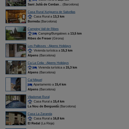
Sant Julià de Cerdan
... (Barcelona)
Casa Rural Xuriguera de Salsellas
Casa Rural a
13,3 km
Borreda
(Barcelona)
Camping Vall de Ribes
Camping/Bungalows a
13,5 km
Ribes de Freser
(Girona)
Les Pallisses - Alpens Holidays
Vivienda turística a
15,3 km
Alpens
(Barcelona)
Ca La Celia - Alpens Holidays
Vivienda turística a
15,3 km
Alpens
(Barcelona)
Cal Miquel
Apartamento a
15,4 km
Alpens
(Barcelona)
Viladomat Rural
Casa Rural a
15,4 km
La Nou de Berguedà
(Barcelona)
Casa La Zaranda
Casa Rural a
16,8 km
El Redal
(La Rioja)