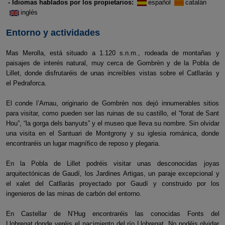
- Idiomas hablados por los propietarios:
español
catalán
inglés
Entorno y actividades
Mas Merolla, está situado a 1.120 s.n.m., rodeada de montañas y
paisajes de interés natural, muy cerca de Gombrèn y de la Pobla de
Lillet, donde disfrutaréis de unas increíbles vistas sobre el Catllaràs y
el Pedraforca.
El conde l’Arnau, originario de Gombrèn nos dejó innumerables sitios
para visitar, como pueden ser las ruinas de su castillo, el “forat de Sant
Hou”, “la gorga dels banyuts” y el museo que lleva su nombre. Sin olvidar
una visita en el Santuari de Montgrony y su iglesia románica, donde
encontraréis un lugar magnífico de reposo y plegaria.
En la Pobla de Lillet podréis visitar unas desconocidas joyas
arquitectónicas de Gaudí, los Jardines Artigas, un paraje excepcional y
el xalet del Catllaràs proyectado por Gaudí y construido por los
ingenieros de las minas de carbón del entorno.
En Castellar de N’Hug encontraréis las conocidas Fonts del
Llobregat donde veréis el nacimiento del río Llobregat. No podéis olvidar