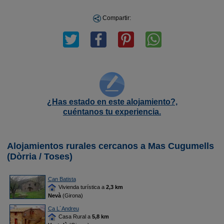
Compartir:
¿Has estado en este alojamiento?,
cuéntanos tu experiencia.
Alojamientos rurales cercanos a Mas Cugumells
(Dòrria / Toses)
Can Batista
Vivienda turística a
2,3 km
Nevà
(Girona)
Ca L´Andreu
Casa Rural a
5,8 km