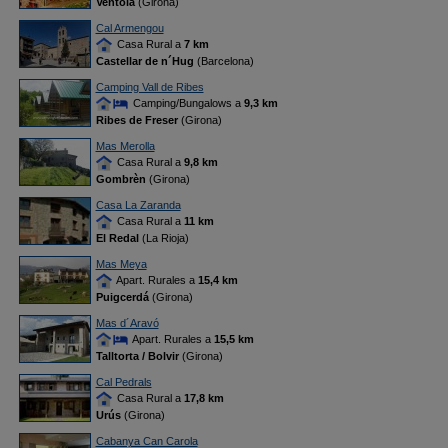
Ventolà
(Girona)
Cal Armengou
Casa Rural a
7 km
Castellar de n´Hug
(Barcelona)
Camping Vall de Ribes
Camping/Bungalows a
9,3 km
Ribes de Freser
(Girona)
Mas Merolla
Casa Rural a
9,8 km
Gombrèn
(Girona)
Casa La Zaranda
Casa Rural a
11 km
El Redal
(La Rioja)
Mas Meya
Apart. Rurales a
15,4 km
Puigcerdá
(Girona)
Mas d´Aravó
Apart. Rurales a
15,5 km
Talltorta / Bolvir
(Girona)
Cal Pedrals
Casa Rural a
17,8 km
Urús
(Girona)
Cabanya Can Carola