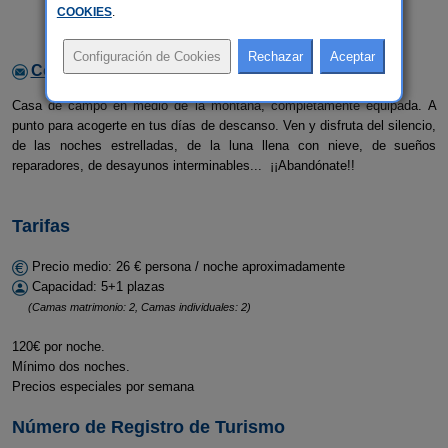
COOKIES
.
Contactar con el alojamiento
Casa de campo en medio de la montaña, completamente equipada. A
punto para acogerte en tus días de descanso. Ven y disfruta del silencio,
de las noches estrelladas, de la luna llena con nieve, de sueños
reparadores, de desayunos interminables... ¡¡Abandónate!!
Tarifas
Precio medio: 26 € persona / noche aproximadamente
Capacidad: 5+1 plazas
(Camas matrimonio: 2, Camas individuales: 2)
120€ por noche.
Mínimo dos noches.
Precios especiales por semana
Número de Registro de Turismo