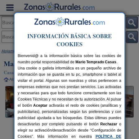
INFORMACIÓN BÁSICA SOBRE
COOKIES
Alojamientos
>
Cataluña
>
Girona
>
Dòrria
> Mas Cugumells
Bienvenid@ a la información básica sobre las cookies de
Mas Cugumells
nuestro portal responsabilidad de
Mario Temprado Casas
.
Una cookie o galleta informática es un pequeño archivo de
Casa Rural en Dòrria / Toses (Girona)
información que se guarda en tu pc, smartphone o tablet al
Alquiler completo
5+1 plazas
130 km de Girona
visitar el portal. Algunas son nuestras y otras pertenecen a
empresas externas que nos prestan servicios. Las activadas
y necesarias para que todo funcione correctamente son las
Cookies Técnicas y no necesitan de tu autorización. Al pulsar
el botón
Aceptar
activarás el resto de cookies (analíticas y
publicitarias), personalizadas según tus preferencias y con
publicidad ajustada a tus búsquedas. Estas últimas puedes
desactivarlas por completo pulsando el botón
Rechazar
o
elegir su activación/desactivación desde “Configuración de
Cookies”. Más información en nuestra
POLÍTICA DE