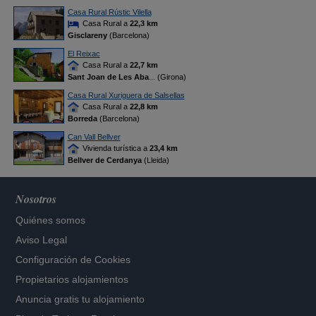
Casa Rural Rústic Vilella
Casa Rural a
22,3 km
Gisclareny
(Barcelona)
El Reixac
Casa Rural a
22,7 km
Sant Joan de Les Aba
... (Girona)
Casa Rural Xuriguera de Salsellas
Casa Rural a
22,8 km
Borreda
(Barcelona)
Can Vall Bellver
Vivienda turística a
23,4 km
Bellver de Cerdanya
(Lleida)
Nosotros
Quiénes somos
Aviso Legal
Configuración de Cookies
Propietarios alojamientos
Anuncia gratis tu alojamiento