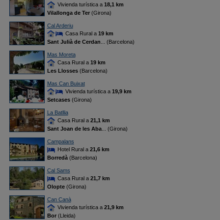
Vivienda turística a
18,1 km
Vilallonga de Ter
(Girona)
Cal Arderiu
Casa Rural a
19 km
Sant Julià de Cerdan
... (Barcelona)
Mas Moreta
Casa Rural a
19 km
Les Llosses
(Barcelona)
Mas Can Buixat
Vivienda turística a
19,9 km
Setcases
(Girona)
La Batllia
Casa Rural a
21,1 km
Sant Joan de les Aba
... (Girona)
Campalans
Hotel Rural a
21,6 km
Borredà
(Barcelona)
Cal Sams
Casa Rural a
21,7 km
Olopte
(Girona)
Can Canà
Vivienda turística a
21,9 km
Bor
(Lleida)