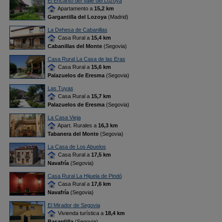
El Encanto del Valle del Lozoya
Apartamento a
15,2 km
Gargantilla del Lozoya
(Madrid)
La Dehesa de Cabanillas
Casa Rural a
15,4 km
Cabanillas del Monte
(Segovia)
Casa Rural La Casa de las Eras
Casa Rural a
15,6 km
Palazuelos de Eresma
(Segovia)
Las Tuyas
Casa Rural a
15,7 km
Palazuelos de Eresma
(Segovia)
La Casa Vieja
Apart. Rurales a
16,3 km
Tabanera del Monte
(Segovia)
La Casa de Los Abuelos
Casa Rural a
17,5 km
Navafría
(Segovia)
Casa Rural La Hijuela de Pindó
Casa Rural a
17,6 km
Navafría
(Segovia)
El Mirador de Segovia
Vivienda turística a
18,4 km
Basardilla
(Segovia)