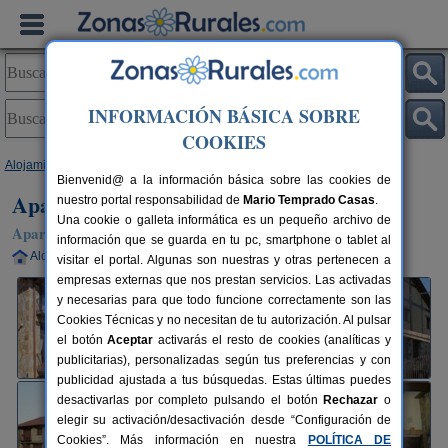
INFORMACIÓN BÁSICA SOBRE
COOKIES
Alojamientos
>
Madrid
>
Rascafría
> Apartamentos Rurales La Cabaña
Bienvenid@ a la información básica sobre las cookies de
Apartamentos Rurales La Cabaña
nuestro portal responsabilidad de
Mario Temprado Casas
.
Una cookie o galleta informática es un pequeño archivo de
Apartamentos Rurales en Rascafría (Madrid)
información que se guarda en tu pc, smartphone o tablet al
Alquiler completo
4 plazas
90 km de Madrid
visitar el portal. Algunas son nuestras y otras pertenecen a
empresas externas que nos prestan servicios. Las activadas
y necesarias para que todo funcione correctamente son las
Cookies Técnicas y no necesitan de tu autorización. Al pulsar
el botón
Aceptar
activarás el resto de cookies (analíticas y
publicitarias), personalizadas según tus preferencias y con
publicidad ajustada a tus búsquedas. Estas últimas puedes
desactivarlas por completo pulsando el botón
Rechazar
o
elegir su activación/desactivación desde “Configuración de
Cookies”. Más información en nuestra
POLÍTICA DE