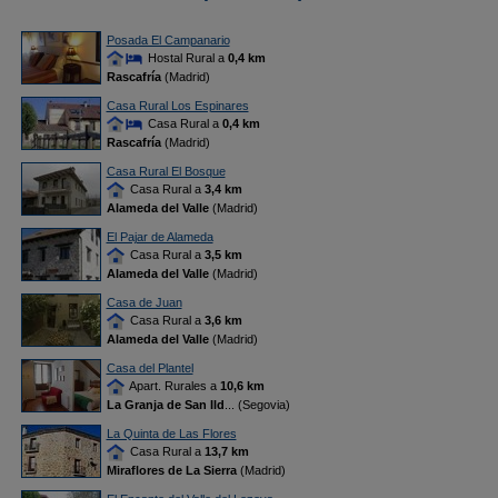
Posada El Campanario
Hostal Rural a
0,4 km
Rascafría
(Madrid)
Casa Rural Los Espinares
Casa Rural a
0,4 km
Rascafría
(Madrid)
Casa Rural El Bosque
Casa Rural a
3,4 km
Alameda del Valle
(Madrid)
El Pajar de Alameda
Casa Rural a
3,5 km
Alameda del Valle
(Madrid)
Casa de Juan
Casa Rural a
3,6 km
Alameda del Valle
(Madrid)
Casa del Plantel
Apart. Rurales a
10,6 km
La Granja de San Ild
... (Segovia)
La Quinta de Las Flores
Casa Rural a
13,7 km
Miraflores de La Sierra
(Madrid)