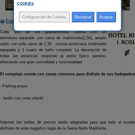
COOKIES
.
Contactar con el alojamiento
Cada uno de los apartamentos cuenta con un
dormitorio equipado con cama de matrimonio(1,50), amplio
salón con sofá cama de 1,35 , cocina americana totalmente
equipada y 1 cuarto de baño completo. La decoración de
todas las estancias responde al estílo típico serrano,
ofreciendo una gran comodidad y funcionalidad.
El complejo cuenta con zonas comunes para disfrute de sus
huéspedes
- Parking propio.
- Jardín con zona infantil.
Además las tarifas de precios están adaptadas para que todo el mund
disfrutar de este magnifico lugar de la Sierra Norte Madrileña.