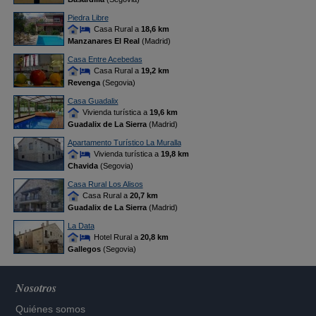
Piedra Libre
Casa Rural a
18,6 km
Manzanares El Real
(Madrid)
Casa Entre Acebedas
Casa Rural a
19,2 km
Revenga
(Segovia)
Casa Guadalix
Vivienda turística a
19,6 km
Guadalix de La Sierra
(Madrid)
Apartamento Turístico La Muralla
Vivienda turística a
19,8 km
Chavida
(Segovia)
Casa Rural Los Alisos
Casa Rural a
20,7 km
Guadalix de La Sierra
(Madrid)
La Data
Hotel Rural a
20,8 km
Gallegos
(Segovia)
Nosotros
Quiénes somos