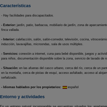
Características
- Hay facilidades para discapacitados.
- Exterior:
jardín, patio, barbacoa, mobiliario de jardín, zona de aparcamient
finca vallada.
- Interior:
calefacción, salón, salón-comedor, televisión, cocina, vitrocerámi
inducción, lavavajillas, microondas, sala de usos múltiples.
- Servicios:
conexión a internet, cuna para bebé disponible, juegos y activi
para niños, documentación disponible sobre la zona, servicio de lavado de r
- Situación:
en las afueras del casco urbano, cerca del río, cerca de un pan
en la montaña, cerca de pistas de esquí, acceso asfaltado, acceso al aloja
señalizado.
- Idiomas hablados por los propietarios:
español
Entorno y actividades
En un entorno natural incomparable se encuentran situados los apartame