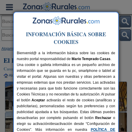
INFORMACIÓN BÁSICA SOBRE
COOKIES
Alojamientos
>
Madrid
>
Alameda del Valle
> El Pajar de Alameda
Bienvenid@ a la información básica sobre las cookies de
El Pajar de Alameda
nuestro portal responsabilidad de
Mario Temprado Casas
.
Una cookie o galleta informática es un pequeño archivo de
Casa Rural en Alameda del Valle (Madrid)
información que se guarda en tu pc, smartphone o tablet al
Alquiler completo
10-14+2 plazas
90 km de Madrid
visitar el portal. Algunas son nuestras y otras pertenecen a
empresas externas que nos prestan servicios. Las activadas
y necesarias para que todo funcione correctamente son las
Cookies Técnicas y no necesitan de tu autorización. Al pulsar
el botón
Aceptar
activarás el resto de cookies (analíticas y
publicitarias), personalizadas según tus preferencias y con
publicidad ajustada a tus búsquedas. Estas últimas puedes
desactivarlas por completo pulsando el botón
Rechazar
o
elegir su activación/desactivación desde “Configuración de
Cookies”. Más información en nuestra
POLÍTICA DE