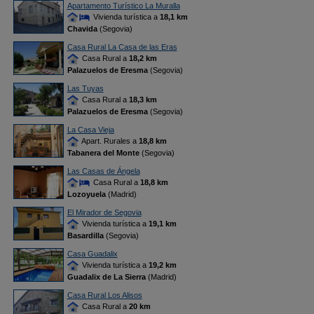
Apartamento Turístico La Muralla
Vivienda turística a
18,1 km
Chavida
(Segovia)
Casa Rural La Casa de las Eras
Casa Rural a
18,2 km
Palazuelos de Eresma
(Segovia)
Las Tuyas
Casa Rural a
18,3 km
Palazuelos de Eresma
(Segovia)
La Casa Vieja
Apart. Rurales a
18,8 km
Tabanera del Monte
(Segovia)
Las Casas de Ángela
Casa Rural a
18,8 km
Lozoyuela
(Madrid)
El Mirador de Segovia
Vivienda turística a
19,1 km
Basardilla
(Segovia)
Casa Guadalix
Vivienda turística a
19,2 km
Guadalix de La Sierra
(Madrid)
Casa Rural Los Alisos
Casa Rural a
20 km