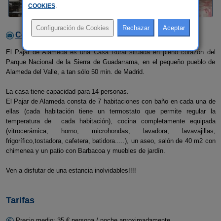
COOKIES
.
Contactar con el alojamiento
El Pajar de Alameda es una Casa Rural situada en pleno corazón del
Parque Nacional de la Sierra de Guadarrama, en el pequeño pueblo de
Alameda del Valle, a tan sólo 50 min. de Madrid.
La casa tiene capacidad para 14 personas.
El Pajar de Alameda consta de 7 habitaciones con baño en cada una de
ellas (cada habitación tiene un termostato que permite regular la
temperatura de cada habitación), cocina completamente equipada
(vitrocerámica, horno, microhondas, lavadora, lavavajillas,
frigorífico,tostadora, cafetera, batidora.....), un aseo, salón de 40 m2 con
chimenea y un patio con Barbacoa y muebles de jardín.
Ven a disfutar de una estancia inolvidables!!!!
Tarifas
Precio medio: 35 € persona / noche aproximadamente