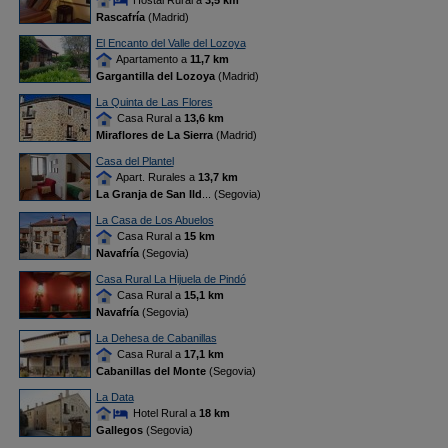
Hostal Rural a
3,5 km
Rascafría
(Madrid)
El Encanto del Valle del Lozoya
Apartamento a
11,7 km
Gargantilla del Lozoya
(Madrid)
La Quinta de Las Flores
Casa Rural a
13,6 km
Miraflores de La Sierra
(Madrid)
Casa del Plantel
Apart. Rurales a
13,7 km
La Granja de San Ild
... (Segovia)
La Casa de Los Abuelos
Casa Rural a
15 km
Navafría
(Segovia)
Casa Rural La Hijuela de Pindó
Casa Rural a
15,1 km
Navafría
(Segovia)
La Dehesa de Cabanillas
Casa Rural a
17,1 km
Cabanillas del Monte
(Segovia)
La Data
Hotel Rural a
18 km
Gallegos
(Segovia)