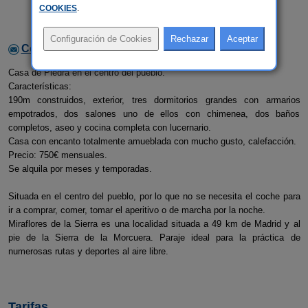
COOKIES
.
Contactar con el alojamiento
Casa de Piedra en el centro del pueblo.
Características:
190m construidos, exterior, tres dormitorios grandes con armarios
empotrados, dos salones uno de ellos con chimenea, dos baños
completos, aseo y cocina completa con lucernario.
Casa con encanto totalmente amueblada con mucho gusto, calefacción.
Precio: 750€ mensuales.
Se alquila por meses y temporadas.
Situada en el centro del pueblo, por lo que no se necesita el coche para
ir a comprar, comer, tomar el aperitivo o de marcha por la noche.
Miraflores de la Sierra es una localidad situada a 49 km de Madrid y al
pie de la Sierra de la Morcuera. Paraje ideal para la práctica de
numerosas rutas y deportes al aire libre.
Tarifas