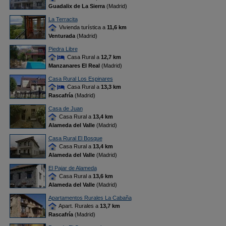
Guadalix de La Sierra
(Madrid)
La Terracita
Vivienda turística a
11,6 km
Venturada
(Madrid)
Piedra Libre
Casa Rural a
12,7 km
Manzanares El Real
(Madrid)
Casa Rural Los Espinares
Casa Rural a
13,3 km
Rascafría
(Madrid)
Casa de Juan
Casa Rural a
13,4 km
Alameda del Valle
(Madrid)
Casa Rural El Bosque
Casa Rural a
13,4 km
Alameda del Valle
(Madrid)
El Pajar de Alameda
Casa Rural a
13,6 km
Alameda del Valle
(Madrid)
Apartamentos Rurales La Cabaña
Apart. Rurales a
13,7 km
Rascafría
(Madrid)