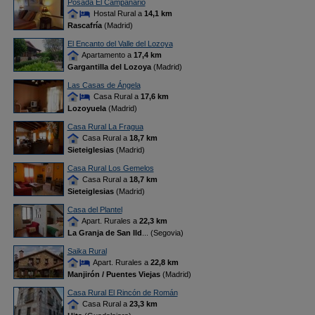
Posada El Campanario
Hostal Rural a
14,1 km
Rascafría
(Madrid)
El Encanto del Valle del Lozoya
Apartamento a
17,4 km
Gargantilla del Lozoya
(Madrid)
Las Casas de Ángela
Casa Rural a
17,6 km
Lozoyuela
(Madrid)
Casa Rural La Fragua
Casa Rural a
18,7 km
Sieteiglesias
(Madrid)
Casa Rural Los Gemelos
Casa Rural a
18,7 km
Sieteiglesias
(Madrid)
Casa del Plantel
Apart. Rurales a
22,3 km
La Granja de San Ild
... (Segovia)
Saika Rural
Apart. Rurales a
22,8 km
Manjirón / Puentes Viejas
(Madrid)
Casa Rural El Rincón de Román
Casa Rural a
23,3 km