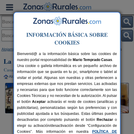
INFORMACIÓN BÁSICA SOBRE
COOKIES
Alojamientos
>
Madrid
>
Miraflores de La Sierra
> La Quinta de Las Flores
Bienvenid@ a la información básica sobre las cookies de
La Quinta de Las Flores
nuestro portal responsabilidad de
Mario Temprado Casas
.
Una cookie o galleta informática es un pequeño archivo de
Casa Rural en Miraflores de La Sierra (Madrid)
información que se guarda en tu pc, smartphone o tablet al
Alquiler completo
6 plazas
50 km de Madrid
visitar el portal. Algunas son nuestras y otras pertenecen a
empresas externas que nos prestan servicios. Las activadas
y necesarias para que todo funcione correctamente son las
Cookies Técnicas y no necesitan de tu autorización. Al pulsar
el botón
Aceptar
activarás el resto de cookies (analíticas y
publicitarias), personalizadas según tus preferencias y con
publicidad ajustada a tus búsquedas. Estas últimas puedes
desactivarlas por completo pulsando el botón
Rechazar
o
elegir su activación/desactivación desde “Configuración de
Cookies”. Más información en nuestra
POLÍTICA DE