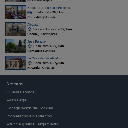
Hita
(Guadalajara)
Hotel Rural Luces del Poniente
Hotel Rural a
25,8 km
Cercedilla
(Madrid)
Aletanal
Vivienda turística a
25,8 km
Uceda
(Guadalajara)
Jaza Paraiso
Casa Rural a
25,9 km
Cercedilla
(Madrid)
La Casa de Los Abuelos
Casa Rural a
27,2 km
Navafría
(Segovia)
Nosotros
Quiénes somos
Aviso Legal
Configuración de Cookies
Propietarios alojamientos
Anuncia gratis tu alojamiento