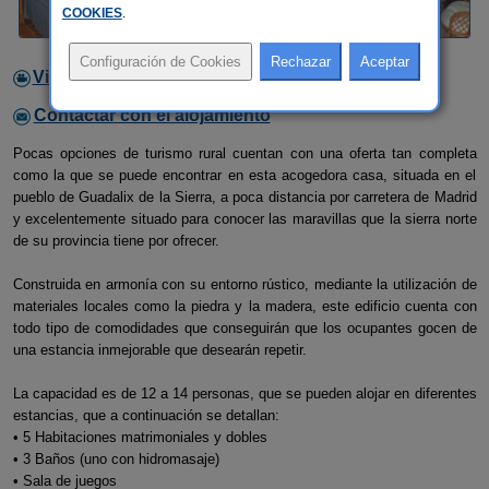
COOKIES
.
Video
Contactar con el alojamiento
Pocas opciones de turismo rural cuentan con una oferta tan completa
como la que se puede encontrar en esta acogedora casa, situada en el
pueblo de Guadalix de la Sierra, a poca distancia por carretera de Madrid
y excelentemente situado para conocer las maravillas que la sierra norte
de su provincia tiene por ofrecer.
Construida en armonía con su entorno rústico, mediante la utilización de
materiales locales como la piedra y la madera, este edificio cuenta con
todo tipo de comodidades que conseguirán que los ocupantes gocen de
una estancia inmejorable que desearán repetir.
La capacidad es de 12 a 14 personas, que se pueden alojar en diferentes
estancias, que a continuación se detallan:
• 5 Habitaciones matrimoniales y dobles
• 3 Baños (uno con hidromasaje)
• Sala de juegos