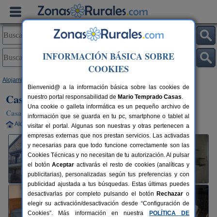
INFORMACIÓN BÁSICA SOBRE
COOKIES
Alojamientos
>
Madrid
>
Guadalix de La Sierra
> Casa Rural Los Alisos
Bienvenid@ a la información básica sobre las cookies de
Casa Rural Los Alisos
nuestro portal responsabilidad de
Mario Temprado Casas
.
Una cookie o galleta informática es un pequeño archivo de
Casa Rural en Guadalix de La Sierra (Madrid)
información que se guarda en tu pc, smartphone o tablet al
Alquiler completo
10-14+2 plazas
50 km de Madrid
visitar el portal. Algunas son nuestras y otras pertenecen a
empresas externas que nos prestan servicios. Las activadas
y necesarias para que todo funcione correctamente son las
Cookies Técnicas y no necesitan de tu autorización. Al pulsar
el botón
Aceptar
activarás el resto de cookies (analíticas y
publicitarias), personalizadas según tus preferencias y con
publicidad ajustada a tus búsquedas. Estas últimas puedes
desactivarlas por completo pulsando el botón
Rechazar
o
elegir su activación/desactivación desde “Configuración de
Cookies”. Más información en nuestra
POLÍTICA DE