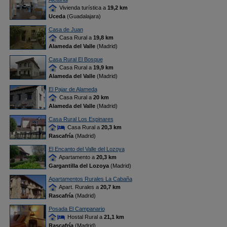
Vivienda turística a
19,2 km
Uceda
(Guadalajara)
Casa de Juan
Casa Rural a
19,8 km
Alameda del Valle
(Madrid)
Casa Rural El Bosque
Casa Rural a
19,9 km
Alameda del Valle
(Madrid)
El Pajar de Alameda
Casa Rural a
20 km
Alameda del Valle
(Madrid)
Casa Rural Los Espinares
Casa Rural a
20,3 km
Rascafría
(Madrid)
El Encanto del Valle del Lozoya
Apartamento a
20,3 km
Gargantilla del Lozoya
(Madrid)
Apartamentos Rurales La Cabaña
Apart. Rurales a
20,7 km
Rascafría
(Madrid)
Posada El Campanario
Hostal Rural a
21,1 km
Rascafría
(Madrid)