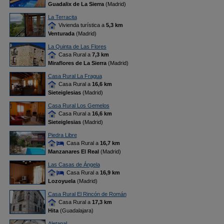
Guadalix de La Sierra
(Madrid)
La Terracita
Vivienda turística a
5,3 km
Venturada
(Madrid)
La Quinta de Las Flores
Casa Rural a
7,3 km
Miraflores de La Sierra
(Madrid)
Casa Rural La Fragua
Casa Rural a
16,6 km
Sieteiglesias
(Madrid)
Casa Rural Los Gemelos
Casa Rural a
16,6 km
Sieteiglesias
(Madrid)
Piedra Libre
Casa Rural a
16,7 km
Manzanares El Real
(Madrid)
Las Casas de Ángela
Casa Rural a
16,9 km
Lozoyuela
(Madrid)
Casa Rural El Rincón de Román
Casa Rural a
17,3 km
Hita
(Guadalajara)
Aletanal