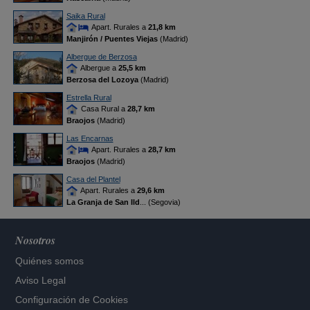
Saika Rural
Apart. Rurales a
21,8 km
Manjirón / Puentes Viejas
(Madrid)
Albergue de Berzosa
Albergue a
25,5 km
Berzosa del Lozoya
(Madrid)
Estrella Rural
Casa Rural a
28,7 km
Braojos
(Madrid)
Las Encarnas
Apart. Rurales a
28,7 km
Braojos
(Madrid)
Casa del Plantel
Apart. Rurales a
29,6 km
La Granja de San Ild
... (Segovia)
Nosotros
Quiénes somos
Aviso Legal
Configuración de Cookies