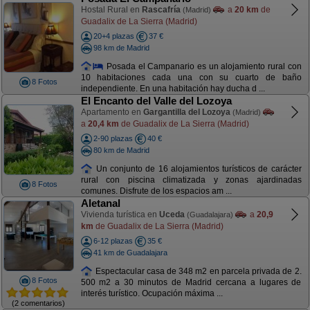
Hostal Rural en
Rascafría
a
20 km
de
(Madrid)
Guadalix de La Sierra (Madrid)
20+4 plazas
37 €
98 km de Madrid
Posada el Campanario es un alojamiento rural con
10 habitaciones cada una con su cuarto de baño
8 Fotos
independiente. En una habitación hay ducha d ...
El Encanto del Valle del Lozoya
Apartamento en
Gargantilla del Lozoya
(Madrid)
a
20,4 km
de Guadalix de La Sierra (Madrid)
2-90 plazas
40 €
80 km de Madrid
Un conjunto de 16 alojamientos turísticos de carácter
rural con piscina climatizada y zonas ajardinadas
8 Fotos
comunes. Disfrute de los espacios am ...
Aletanal
Vivienda turística en
Uceda
a
20,9
(Guadalajara)
km
de Guadalix de La Sierra (Madrid)
6-12 plazas
35 €
41 km de Guadalajara
Espectacular casa de 348 m2 en parcela privada de 2.
8 Fotos
500 m2 a 30 minutos de Madrid cercana a lugares de
interés turístico. Ocupación máxima ...
(2 comentarios)