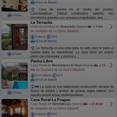
50 km de Madrid
Casa de piedra en el centro del pueblo.
Características: 190m2 construidos, exterior, tres
5 Fotos
dormitorios grandes con armarios empotrados, dos ...
La Terracita
Vivienda turística en
Venturada
a
7 km
(Madrid)
de Guadalix de La Sierra (Madrid)
8 plazas
40 €
60 km de Madrid
La Terracita es una casa para no salir, pero si sales el
mundo fuera es maravilloso. La casa tiene un amplio
8 Fotos
salón con chimenea, y piscina y ...
Piedra Libre
Casa Rural en
Manzanares El Real
a
15
(Madrid)
km
de Guadalix de La Sierra (Madrid)
2-9+1 plazas
27 €
47 km de Madrid
La casa es una tradicional construcción serrana de
muros de piedra y techos de pizarra negra natural, con
8 Fotos
nuestro propio toque contemporáneo ...
Casa Rural La Fragua
Casa Rural en
Sieteiglesias
a
17,8 km
(Madrid)
de Guadalix de La Sierra (Madrid)
4 plazas
29 €