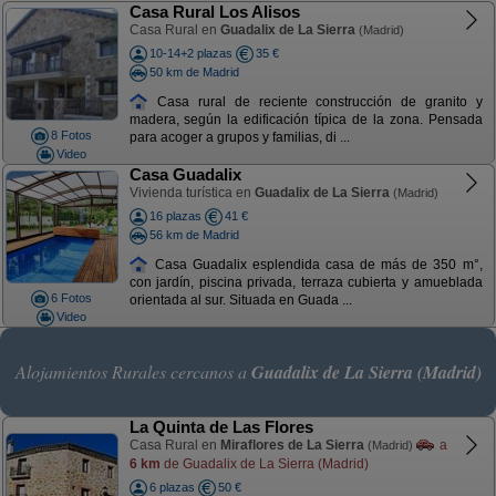
Casa Rural Los Alisos
Casa Rural en
Guadalix de La Sierra
(Madrid)
10-14+2 plazas
35 €
50 km de Madrid
Casa rural de reciente construcción de granito y
madera, según la edificación típica de la zona. Pensada
8 Fotos
para acoger a grupos y familias, di ...
Video
Casa Guadalix
Vivienda turística en
Guadalix de La Sierra
(Madrid)
16 plazas
41 €
56 km de Madrid
Casa Guadalix esplendida casa de más de 350 m°,
con jardín, piscina privada, terraza cubierta y amueblada
6 Fotos
orientada al sur. Situada en Guada ...
Video
Alojamientos Rurales cercanos a
Guadalix de La Sierra (Madrid)
La Quinta de Las Flores
Casa Rural en
Miraflores de La Sierra
a
(Madrid)
6 km
de Guadalix de La Sierra (Madrid)
6 plazas
50 €