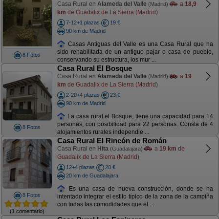
Casa Rural en
Alameda del Valle
a
18,9
(Madrid)
km
de Guadalix de La Sierra (Madrid)
7-12+1 plazas
19 €
90 km de Madrid
Casas Antiguas del Valle es una Casa Rural que ha
sido rehabilitada de un antiguo pajar o casa de pueblo,
8 Fotos
conservando su estructura, los mur ...
Casa Rural El Bosque
Casa Rural en
Alameda del Valle
a
19
(Madrid)
km
de Guadalix de La Sierra (Madrid)
2-20+4 plazas
23 €
90 km de Madrid
La casa rural el Bosque, tiene una capacidad para 14
personas, con posibilidad para 22 personas. Consta de 4
8 Fotos
alojamientos rurales independie ...
Casa Rural El Rincón de Román
Casa Rural en
Hita
a
19 km
de
(Guadalajara)
Guadalix de La Sierra (Madrid)
12+4 plazas
20 €
20 km de Guadalajara
Es una casa de nueva construcción, donde se ha
8 Fotos
intentado integrar el estilo típico de la zona de la campiña
con todas las comodidades que el ...
(1 comentario)