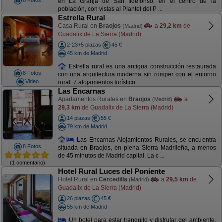
8 Fotos
en La Granja de San Ildefonso, en el centro de la
población, con vistas al Plantel del P ...
Estrella Rural
Casa Rural en
Braojos
a
29,2 km
de
(Madrid)
Guadalix de La Sierra (Madrid)
2-23+5 plazas
45 €
45 km de Madrid
Estrella rural es una antigua construcción restaurada
8 Fotos
con una arquitectura moderna sin romper con el entorno
Video
rural. 7 alojamientos turístico ...
Las Encarnas
Apartamentos Rurales en
Braojos
a
(Madrid)
29,3 km
de Guadalix de La Sierra (Madrid)
14 plazas
55 €
79 km de Madrid
Las Encarnas Alojamientos Rurales, se encuentra
8 Fotos
situada en Braojos, en plena Sierra Madrileña, a menos
de 45 minutos de Madrid capital. La c ...
(1 comentario)
Hotel Rural Luces del Poniente
Hotel Rural en
Cercedilla
a
29,5 km
de
(Madrid)
Guadalix de La Sierra (Madrid)
26 plazas
45 €
55 km de Madrid
Un hotel para estar tranquilo y disfrutar del ambiente.