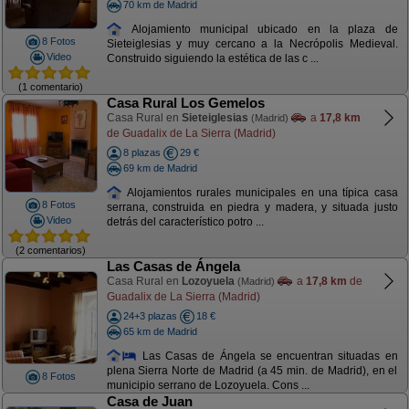
70 km de Madrid
Alojamiento municipal ubicado en la plaza de
8 Fotos
Sieteiglesias y muy cercano a la Necrópolis Medieval.
Video
Construido siguiendo la estética de las c ...
(1 comentario)
Casa Rural Los Gemelos
Casa Rural en
Sieteiglesias
a
17,8 km
(Madrid)
de Guadalix de La Sierra (Madrid)
8 plazas
29 €
69 km de Madrid
Alojamientos rurales municipales en una típica casa
8 Fotos
serrana, construida en piedra y madera, y situada justo
Video
detrás del característico potro ...
(2 comentarios)
Las Casas de Ángela
Casa Rural en
Lozoyuela
a
17,8 km
de
(Madrid)
Guadalix de La Sierra (Madrid)
24+3 plazas
18 €
65 km de Madrid
Las Casas de Ángela se encuentran situadas en
plena Sierra Norte de Madrid (a 45 min. de Madrid), en el
8 Fotos
municipio serrano de Lozoyuela. Cons ...
Casa de Juan