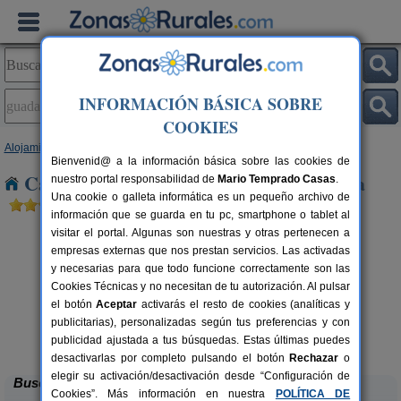
INFORMACIÓN BÁSICA SOBRE
COOKIES
Alojamientos
>
Madrid
> Guadalix de La Sierra
Bienvenid@ a la información básica sobre las cookies de
Casas Rurales en Guadalix de La Sierra
nuestro portal responsabilidad de
Mario Temprado Casas
.
Una cookie o galleta informática es un pequeño archivo de
información que se guarda en tu pc, smartphone o tablet al
visitar el portal. Algunas son nuestras y otras pertenecen a
empresas externas que nos prestan servicios. Las activadas
y necesarias para que todo funcione correctamente son las
Cookies Técnicas y no necesitan de tu autorización. Al pulsar
el botón
Aceptar
activarás el resto de cookies (analíticas y
publicitarias), personalizadas según tus preferencias y con
Rural Las Eras
rs.
2-3+1 pers.
 €
25 €
publicidad ajustada a tus búsquedas. Estas últimas puedes
Valdelaguna (Madrid)
desde
desactivarlas por completo pulsando el botón
Rechazar
o
elegir su activación/desactivación desde “Configuración de
Buscar
Cookies”. Más información en nuestra
POLÍTICA DE