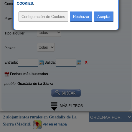
COOKIES
.
Comunidades:
Provincias/Islas:
Tipo alquiler:
Plazas:
X
Entrada:
Salida:
Fechas más buscadas
pueblo:
Guadalix de La Sierra
MÁS FILTROS
2 alojamientos rurales en Guadalix de La
Sierra (Madrid)
Ver en el mapa