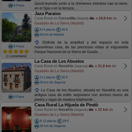
Quizá leyendo junto a la chimenea mientras cae la nieve,
8 Fotos
en el Spa o en la terraza, ...
Jaza Paraiso
Casa Rural en
Cercedilla
a
29,6 km
de
(Madrid)
Guadalix de La Sierra (Madrid)
8+4 plazas
40 €
58 km de Madrid
Disfruta de la amplitud y del espacio en esta
8 Fotos
maravillosa casa, de las preciosas vistas al inigualable
Parque Nacional de la Sierra de Guada ...
(1 comentario)
La Casa de Los Abuelos
Casa Rural en
Navafría
a
31,8 km
de
(Segovia)
Guadalix de La Sierra (Madrid)
2+1 plazas
35 €
30 km de Segovia
La Casa de los Abuelos, situada en Navafría es una
antigua casa de estilo segoviano con anchos muros de
8 Fotos
piedra y vigas de madera totalmente ...
Casa Rural La Hijuela de Pindó
Casa Rural en
Navafría
a
32 km
de
(Segovia)
Guadalix de La Sierra (Madrid)
8-12 plazas
29 €
35 km de Segovia