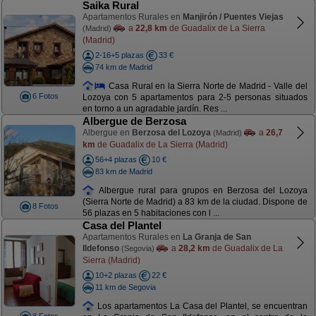
Saika Rural
Apartamentos Rurales en
Manjirón / Puentes Viejas
a
22,8 km
de Guadalix de La Sierra
(Madrid)
(Madrid)
2-16+5 plazas
33 €
74 km de Madrid
Casa Rural en la Sierra Norte de Madrid - Valle del
6 Fotos
Lozoya con 5 apartamentos para 2-5 personas situados
en torno a un agradable jardín. Res ...
Albergue de Berzosa
Albergue en
Berzosa del Lozoya
a
26,7
(Madrid)
km
de Guadalix de La Sierra (Madrid)
56+4 plazas
10 €
83 km de Madrid
Albergue rural para grupos en Berzosa del Lozoya
(Sierra Norte de Madrid) a 83 km de la ciudad. Dispone de
8 Fotos
56 plazas en 5 habitaciones con l ...
Casa del Plantel
Apartamentos Rurales en
La Granja de San
Ildefonso
a
28,2 km
de Guadalix de La
(Segovia)
Sierra (Madrid)
10+2 plazas
22 €
11 km de Segovia
Los apartamentos La Casa del Plantel, se encuentran