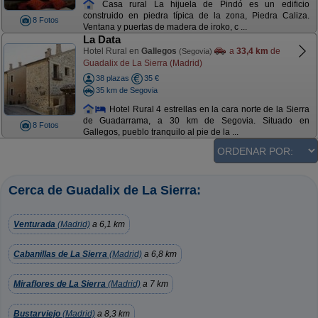
Casa rural La hijuela de Pindó es un edificio
construido en piedra típica de la zona, Piedra Caliza.
8 Fotos
Ventana y puertas de madera de iroko, c ...
La Data
Hotel Rural en
Gallegos
a
33,4 km
de
(Segovia)
Guadalix de La Sierra (Madrid)
38 plazas
35 €
35 km de Segovia
Hotel Rural 4 estrellas en la cara norte de la Sierra
de Guadarrama, a 30 km de Segovia. Situado en
8 Fotos
Gallegos, pueblo tranquilo al pie de la ...
Cerca de Guadalix de La Sierra:
Venturada
(Madrid)
a 6,1 km
Cabanillas de La Sierra
(Madrid)
a 6,8 km
Miraflores de La Sierra
(Madrid)
a 7 km
Bustarviejo
(Madrid)
a 8,3 km