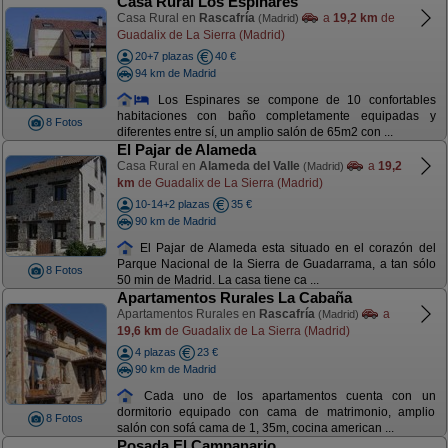
Casa Rural Los Espinares
Casa Rural en
Rascafría
a
19,2 km
de
(Madrid)
Guadalix de La Sierra (Madrid)
20+7 plazas
40 €
94 km de Madrid
Los Espinares se compone de 10 confortables
habitaciones con baño completamente equipadas y
8 Fotos
diferentes entre sí, un amplio salón de 65m2 con ...
El Pajar de Alameda
Casa Rural en
Alameda del Valle
a
19,2
(Madrid)
km
de Guadalix de La Sierra (Madrid)
10-14+2 plazas
35 €
90 km de Madrid
El Pajar de Alameda esta situado en el corazón del
Parque Nacional de la Sierra de Guadarrama, a tan sólo
8 Fotos
50 min de Madrid. La casa tiene ca ...
Apartamentos Rurales La Cabaña
Apartamentos Rurales en
Rascafría
a
(Madrid)
19,6 km
de Guadalix de La Sierra (Madrid)
4 plazas
23 €
90 km de Madrid
Cada uno de los apartamentos cuenta con un
dormitorio equipado con cama de matrimonio, amplio
8 Fotos
salón con sofá cama de 1, 35m, cocina american ...
Posada El Campanario