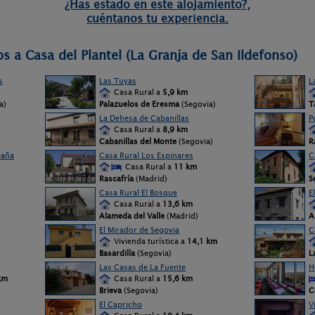
¿Has estado en este alojamiento?,
cuéntanos tu experiencia.
s a Casa del Plantel (La Granja de San Ildefonso)
s
Las Tuyas
L
Casa Rural a
5,9 km
a)
Palazuelos de Eresma
(Segovia)
T
La Dehesa de Cabanillas
P
Casa Rural a
8,9 km
Cabanillas del Monte
(Segovia)
R
baña
Casa Rural Los Espinares
C
Casa Rural a
11 km
Rascafría
(Madrid)
S
Casa Rural El Bosque
E
Casa Rural a
13,6 km
Alameda del Valle
(Madrid)
A
El Mirador de Segovia
C
Vivienda turística a
14,1 km
Basardilla
(Segovia)
L
Las Casas de La Fuente
H
km
Casa Rural a
15,6 km
Brieva
(Segovia)
C
El Capricho
V