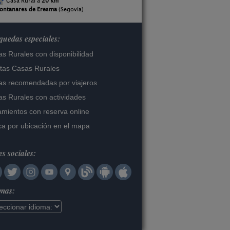
Casa Rural a
20 km
ontanares de Eresma
(Segovia)
uedas especiales:
s Rurales con disponibilidad
tas Casas Rurales
s recomendadas por viajeros
s Rurales con actividades
amientos con reserva online
a por ubicación en el mapa
s sociales:
omas: