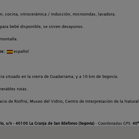
ón, cocina, vitrocerámica / inducción, microondas, lavadora.
para bebé disponible, se sirven desayunos.
 montaña.
os:
español
ra situado en la sierra de Guadarrama, y a 10 km de Segovia.
erables rutas.
alacio de Riofrio, Museo del Vidrio, Centro de Interpretación de la Natural
rio, s/n - 40100 La Granja de San Ildefonso (Segovia)
- Coordenadas GPS:
40º