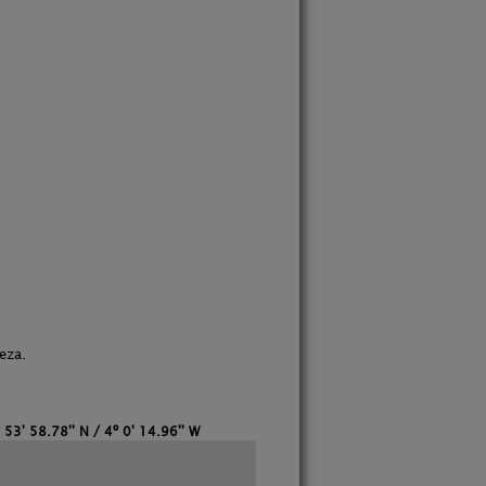
eza.
 53' 58.78'' N / 4º 0' 14.96'' W