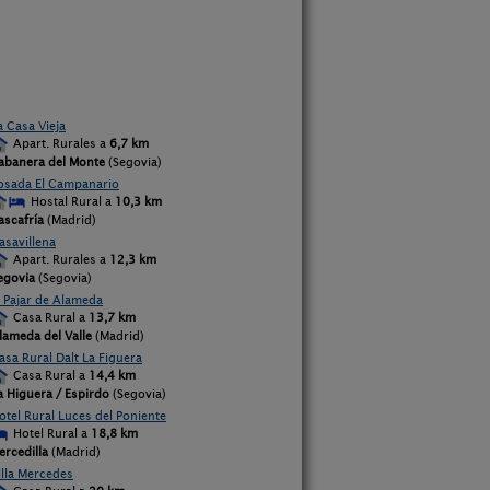
a Casa Vieja
Apart. Rurales a
6,7 km
abanera del Monte
(Segovia)
osada El Campanario
Hostal Rural a
10,3 km
ascafría
(Madrid)
asavillena
Apart. Rurales a
12,3 km
egovia
(Segovia)
l Pajar de Alameda
Casa Rural a
13,7 km
lameda del Valle
(Madrid)
asa Rural Dalt La Figuera
Casa Rural a
14,4 km
a Higuera / Espirdo
(Segovia)
otel Rural Luces del Poniente
Hotel Rural a
18,8 km
ercedilla
(Madrid)
illa Mercedes