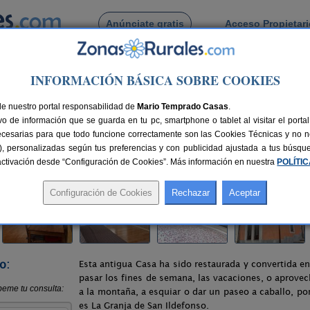
Anúnciate gratis
Acceso Propietar
Busca por pueblo
INFORMACIÓN BÁSICA SOBRE COOKIES
a Granja de San Ildefonso
> Casa del Plantel
de nuestro portal responsabilidad de
Mario Temprado Casas
.
o de información que se guarda en tu pc, smartphone o tablet al visitar el port
 de San Ildefonso (Segovia)
ecesarias para que todo funcione correctamente son las Cookies Técnicas y no ne
rias), personalizadas según tus preferencias y con publicidad ajustada a tus búsq
11 km de Segovia
Compartir:
sactivación desde “Configuración de Cookies”. Más información en nuestra
POLÍTI
o:
Esta antigua Casa ha sido restaurada y convertida e
pasar los fines de semana, las vacaciones, o aprovec
a la montaña, a esquiar o dar un paseo a caballo, por
es La Granja de San Ildefonso.