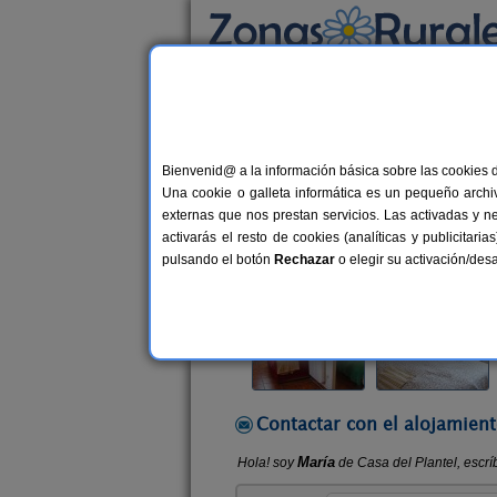
Busca por alojamiento
Alojamientos
>
Castilla y León
>
Segovia
>
L
Bienvenid@ a la información básica sobre las cookies 
Casa del Plantel
Una cookie o galleta informática es un pequeño archiv
Apartamentos Rurales en La Granja
externas que nos prestan servicios. Las activadas y n
activarás el resto de cookies (analíticas y publicita
Alquiler completo
10+2 plazas
pulsando el botón
Rechazar
o elegir su activación/de
Contactar con el alojamient