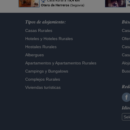
Casa Rural a
19,4 km
Otero de Herreros
(Segovia)
H
Tipos de alojamiento:
Búsq
Casas Rurales
Casa
Hoteles
y
Hoteles Rurales
Ofer
Hostales Rurales
Casa
Albergues
Casa
Apartamentos
y
Apartamentos Rurales
Aloj
Campings y Bungalows
Busc
Complejos Rurales
Rede
Viviendas turísticas
Idi