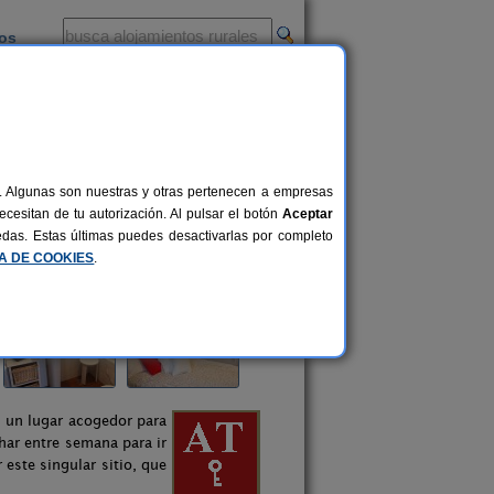
ios
-
al. Algunas son nuestras y otras pertenecen a empresas
cesitan de tu autorización. Al pulsar el botón
Aceptar
uedas. Estas últimas puedes desactivarlas por completo
CA DE COOKIES
.
n un lugar acogedor para
har entre semana para ir
 este singular sitio, que