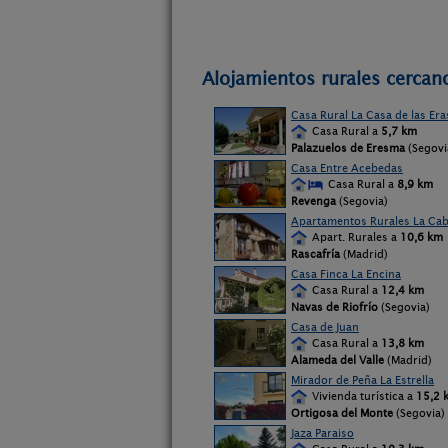
Alojamientos rurales cercano
Casa Rural La Casa de las Era
Casa Rural a
5,7 km
Palazuelos de Eresma
(Segovi
Casa Entre Acebedas
Casa Rural a
8,9 km
Revenga
(Segovia)
Apartamentos Rurales La Ca
Apart. Rurales a
10,6 km
Rascafría
(Madrid)
Casa Finca La Encina
Casa Rural a
12,4 km
Navas de Riofrío
(Segovia)
Casa de Juan
Casa Rural a
13,8 km
Alameda del Valle
(Madrid)
Mirador de Peña La Estrella
Vivienda turística a
15,2 
Ortigosa del Monte
(Segovia)
Jaza Paraiso