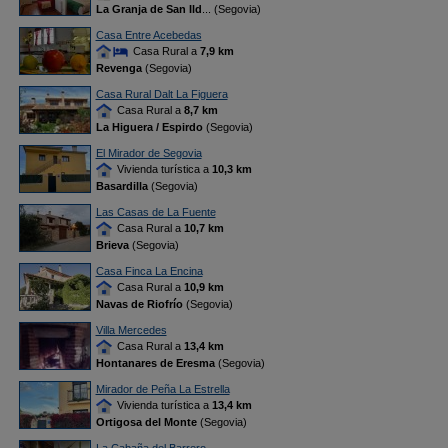
La Granja de San Ild
... (Segovia)
Casa Entre Acebedas
Casa Rural a
7,9 km
Revenga
(Segovia)
Casa Rural Dalt La Figuera
Casa Rural a
8,7 km
La Higuera / Espirdo
(Segovia)
El Mirador de Segovia
Vivienda turística a
10,3 km
Basardilla
(Segovia)
Las Casas de La Fuente
Casa Rural a
10,7 km
Brieva
(Segovia)
Casa Finca La Encina
Casa Rural a
10,9 km
Navas de Riofrío
(Segovia)
Villa Mercedes
Casa Rural a
13,4 km
Hontanares de Eresma
(Segovia)
Mirador de Peña La Estrella
Vivienda turística a
13,4 km
Ortigosa del Monte
(Segovia)