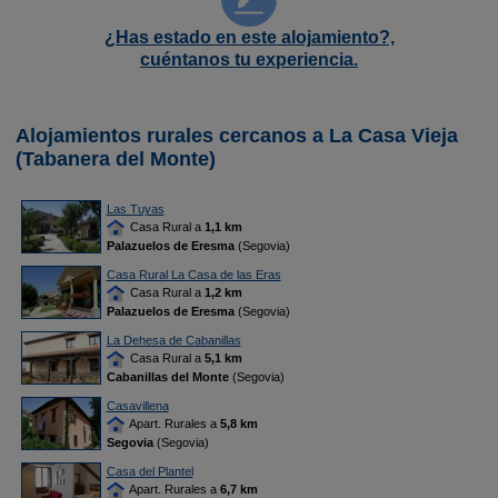
¿Has estado en este alojamiento?,
cuéntanos tu experiencia.
Alojamientos rurales cercanos a La Casa Vieja
(Tabanera del Monte)
Las Tuyas
Casa Rural a
1,1 km
Palazuelos de Eresma
(Segovia)
Casa Rural La Casa de las Eras
Casa Rural a
1,2 km
Palazuelos de Eresma
(Segovia)
La Dehesa de Cabanillas
Casa Rural a
5,1 km
Cabanillas del Monte
(Segovia)
Casavillena
Apart. Rurales a
5,8 km
Segovia
(Segovia)
Casa del Plantel
Apart. Rurales a
6,7 km