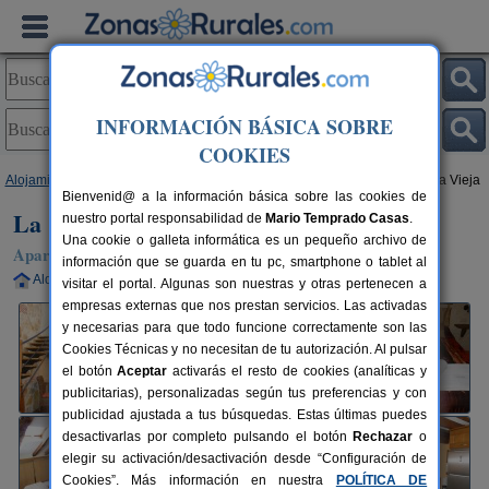
INFORMACIÓN BÁSICA SOBRE
COOKIES
Alojamientos
>
Castilla y León
>
Segovia
>
Tabanera del Monte
> La Casa Vieja
Bienvenid@ a la información básica sobre las cookies de
La Casa Vieja
nuestro portal responsabilidad de
Mario Temprado Casas
.
Una cookie o galleta informática es un pequeño archivo de
Apartamentos Rurales en Tabanera del Monte (Segovia)
información que se guarda en tu pc, smartphone o tablet al
Alquiler completo
4+2 plazas
5 km de Segovia
visitar el portal. Algunas son nuestras y otras pertenecen a
empresas externas que nos prestan servicios. Las activadas
y necesarias para que todo funcione correctamente son las
Cookies Técnicas y no necesitan de tu autorización. Al pulsar
el botón
Aceptar
activarás el resto de cookies (analíticas y
publicitarias), personalizadas según tus preferencias y con
publicidad ajustada a tus búsquedas. Estas últimas puedes
desactivarlas por completo pulsando el botón
Rechazar
o
elegir su activación/desactivación desde “Configuración de
Cookies”. Más información en nuestra
POLÍTICA DE