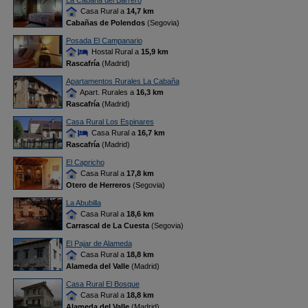
La Cabaña del Barrero
Casa Rural a
14,7 km
Cabañas de Polendos
(Segovia)
Posada El Campanario
Hostal Rural a
15,9 km
Rascafría
(Madrid)
Apartamentos Rurales La Cabaña
Apart. Rurales a
16,3 km
Rascafría
(Madrid)
Casa Rural Los Espinares
Casa Rural a
16,7 km
Rascafría
(Madrid)
El Capricho
Casa Rural a
17,8 km
Otero de Herreros
(Segovia)
La Abubilla
Casa Rural a
18,6 km
Carrascal de La Cuesta
(Segovia)
El Pajar de Alameda
Casa Rural a
18,8 km
Alameda del Valle
(Madrid)
Casa Rural El Bosque
Casa Rural a
18,8 km
Alameda del Valle
(Madrid)