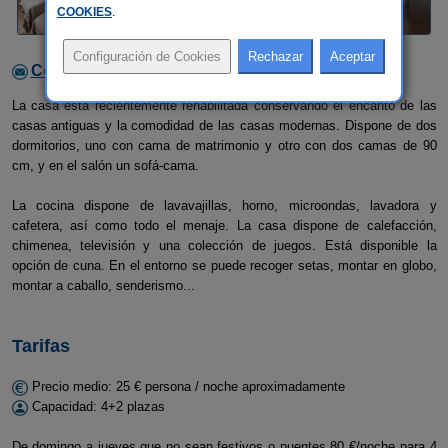
COOKIES
.
Contactar con el alojamiento
La casa está recientemente rehabilitada conservando el encanto de las
casas antiguas y la comodidad de las casas modernas. Dispone de dos
dormitorios, uno con cama de matrimonio y otro con dos camas de 90
cm, y en el salón un sofá-cama.
La cocina dispone de lavavajillas, horno, microondas, lavadora y
cafetera, así como todo el menaje. La casa dispone de calefacción,
chimenea, televisión y una colección de juegos. Está disponible la
opción de cuna. En el entorno se puede recoger setas, montar en globo,
montar a caballo, senderismo...
Tarifas
Precio medio: 25 € persona / noche aproximadamente
Capacidad: 4+2 plazas
De domingo a jueves que no sean festivos o puentes 80 €/noche para 4