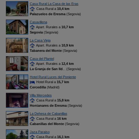
Casa Rural La Casa de las Eras
Casa Rural a
10,4 km
Palazuelos de Eresma
(Segovia)
Casavillena
Apart. Rurales a
10,7 km
Segovia
(Segovia)
La Casa Vieja
Apart. Rurales a
10,9 km
Tabanera del Monte
(Segovia)
Casa del Plantel
Apart. Rurales a
12,4 km
La Granja de San Ild
... (Segovia)
Hotel Rural Luces del Poniente
Hotel Rural a
15,7 km
Cercedilla
(Madrid)
Villa Mercedes
Casa Rural a
15,8 km
Hontanares de Eresma
(Segovia)
La Dehesa de Cabanillas
Casa Rural a
16 km
Cabanillas del Monte
(Segovia)
Jaza Paraiso
Casa Rural a
16,1 km