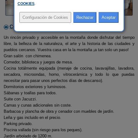
COOKIES
.
Contactar con el alojamiento
Un rincón privado y accesible en la montaña donde disfrutar del tiempo
libre, la belleza de la naturaleza, el arte y la historia de las ciudades y
pueblos cercanos. Vuestra casa en la la montaña ¡a tan solo un paso!
Gran salón con chimenea.
Comedor, biblioteca y juegos de mesa.
Cocina totálmente equipada (menaje de cocina, lavavajillas, lavadora,
secadora, microondas, horno, vitrocerámica y todo lo que puedas
necesitar para pasar unos perfectos días de descanso).
Dormitorios exteriores y luminosos.
Sábanas y toallas para todos.
Suite con Jacuzzi.
Camas y cunas adicionales sin coste.
Barbacoa y plancha de obra y cenador con muebles de jardín.
Leña y gas incluido en el precio.
Parking privado.
Piscina vallada (sin riesgo para los peques).
Jardín arbolado de 1200 m.