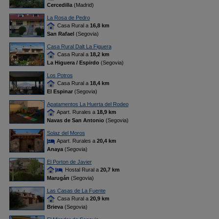
Cercedilla
(Madrid)
La Rosa de Pedro
Casa Rural a
16,8 km
San Rafael
(Segovia)
Casa Rural Dalt La Figuera
Casa Rural a
18,2 km
La Higuera / Espirdo
(Segovia)
Los Potros
Casa Rural a
18,4 km
El Espinar
(Segovia)
Apatamentos La Huerta del Rodeo
Apart. Rurales a
18,9 km
Navas de San Antonio
(Segovia)
Solaz del Moros
Apart. Rurales a
20,4 km
Anaya
(Segovia)
El Porton de Javier
Hostal Rural a
20,7 km
Marugán
(Segovia)
Las Casas de La Fuente
Casa Rural a
20,9 km
Brieva
(Segovia)