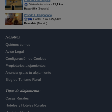
El Mirador de Segovia
Vivienda turística a
21,1 km
Basardilla
(Segovia)
Posada El Campanario
Hostal Rural a
22,5 km
Rascafría
(Madrid)
Nosotros
Quiénes somos
Aviso Legal
Configuración de Cookies
Propietarios alojamientos
Anuncia gratis tu alojamiento
Blog de Turismo Rural
Tipos de alojamiento:
Casas Rurales
Hoteles
y
Hoteles Rurales