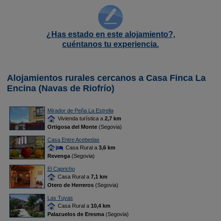
¿Has estado en este alojamiento?,
cuéntanos tu experiencia.
Alojamientos rurales cercanos a Casa Finca La
Encina (Navas de Riofrío)
Mirador de Peña La Estrella
Vivienda turística a
2,7 km
Ortigosa del Monte
(Segovia)
Casa Entre Acebedas
Casa Rural a
3,6 km
Revenga
(Segovia)
El Capricho
Casa Rural a
7,1 km
Otero de Herreros
(Segovia)
Las Tuyas
Casa Rural a
10,4 km
Palazuelos de Eresma
(Segovia)