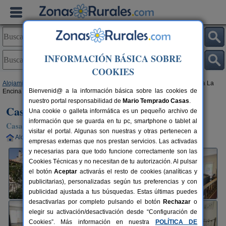
INFORMACIÓN BÁSICA SOBRE
COOKIES
Alojamientos
>
Castilla y León
>
Segovia
>
Navas de Riofrío
> Casa Finca La
Bienvenid@ a la información básica sobre las cookies de
Encina
nuestro portal responsabilidad de
Mario Temprado Casas
.
Casa Finca La Encina
Una cookie o galleta informática es un pequeño archivo de
información que se guarda en tu pc, smartphone o tablet al
Casa Rural en Navas de Riofrío (Segovia)
visitar el portal. Algunas son nuestras y otras pertenecen a
Alquiler completo
14 plazas
10 km de Segovia
empresas externas que nos prestan servicios. Las activadas
y necesarias para que todo funcione correctamente son las
Cookies Técnicas y no necesitan de tu autorización. Al pulsar
el botón
Aceptar
activarás el resto de cookies (analíticas y
publicitarias), personalizadas según tus preferencias y con
publicidad ajustada a tus búsquedas. Estas últimas puedes
desactivarlas por completo pulsando el botón
Rechazar
o
elegir su activación/desactivación desde “Configuración de
Cookies”. Más información en nuestra
POLÍTICA DE