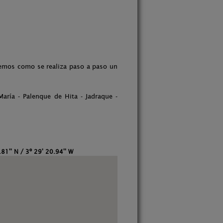
aremos como se realiza paso a paso un
María - Palenque de Hita - Jadraque -
81'' N / 3º 29' 20.94'' W