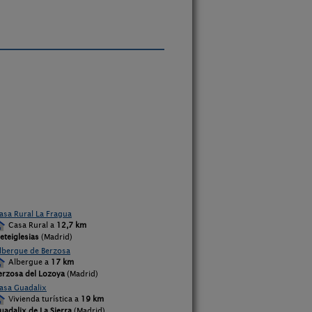
asa Rural La Fragua
Casa Rural a
12,7 km
ieteiglesias
(Madrid)
lbergue de Berzosa
Albergue a
17 km
erzosa del Lozoya
(Madrid)
asa Guadalix
Vivienda turística a
19 km
uadalix de La Sierra
(Madrid)