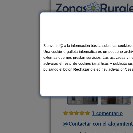
Busca por alojamiento
Alojamientos
>
Castilla-La Mancha
>
Guadala
Bienvenid@ a la información básica sobre las cookies 
Casa Rural El Rincón d
Una cookie o galleta informática es un pequeño archiv
Casa Rural en Hita (Guadalajara)
externas que nos prestan servicios. Las activadas y n
activarás el resto de cookies (analíticas y publicita
Alquiler completo
12+4 plazas
pulsando el botón
Rechazar
o elegir su activación/de
1 comentario
Contactar con el alojamient