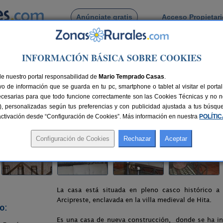
Anúnciate gratis
Acceso Propietar
Busca por pueblo
INFORMACIÓN BÁSICA SOBRE COOKIES
jara
>
Hita
> Casa Rural El Rincón de Román
de nuestro portal responsabilidad de
e Román
Mario Temprado Casas
.
o de información que se guarda en tu pc, smartphone o tablet al visitar el port
ecesarias para que todo funcione correctamente son las Cookies Técnicas y no ne
rias), personalizadas según tus preferencias y con publicidad ajustada a tus búsq
20 km de Guadalajara
Compartir:
sactivación desde “Configuración de Cookies”. Más información en nuestra
POLÍTI
La casa está situada en pleno casco histórico a
Arcipreste, enclavada en la villa medieval de Hita.
o:
Es una casa de nueva construcción, donde se ha inte