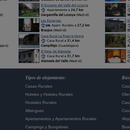
El Encanto del Valle del Lozoya
C
Apartamento a
24,7 km
d)
Gargantilla del Lozoya
(Madrid)
M
Las Encarnas
E
Apart. Rurales a
27,2 km
Braojos
(Madrid)
E
Casa Rural La Pizarra Negra
C
Casa Rural a
31,4 km
ajara)
Campillejo
(Guadalajara)
A
El Pajar de Alameda
E
Casa Rural a
31,7 km
Alameda del Valle
(Madrid)
C
Tipos de alojamiento:
Búsq
Casas Rurales
Casa
Hoteles
y
Hoteles Rurales
Ofer
Hostales Rurales
Casa
Albergues
Casa
Apartamentos
y
Apartamentos Rurales
Aloj
Campings y Bungalows
Busc