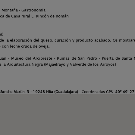
de Montaña - Gastronomía
ca de Casa rural El Rincón de Román
m)
n de la elaboración del queso, curación y producto acabado. Os mostr
 con leche cruda de oveja.
Juan - Museo del Arcipreste - Ruinas de San Pedro - Puerta de Santa 
e la Arquitectura Negra (Majaelrayo y Valverde de los Arroyos)
 Sancho Martín, 3 - 19248 Hita (Guadalajara)
- Coordenadas GPS:
40º 49' 27.