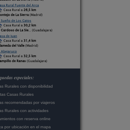
asa Rural Fuente del Arca
Casa Rural a
26,5 km
ontejo de La Sierra
(Madrid)
l Sueño de Los Gatos
Casa Rural a
30,2 km
l Cardoso de La Sie
... (Guadalajara)
asa de Juan
Casa Rural a
31,4 km
lameda del Valle
(Madrid)
l Abejaruco
Casa Rural a
32,5 km
ampillo de Ranas
(Guadalajara)
uedas especiales:
s Rurales con disponibilidad
tas Casas Rurales
s recomendadas por viajeros
s Rurales con actividades
amientos con reserva online
a por ubicación en el mapa