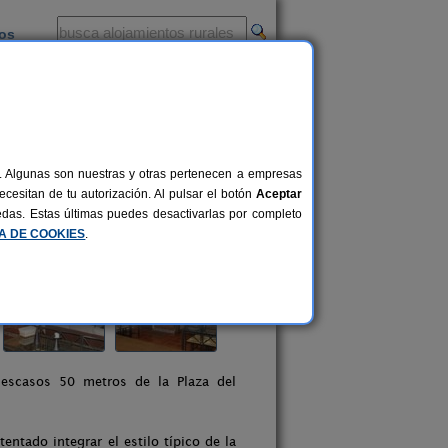
ios
-
al. Algunas son nuestras y otras pertenecen a empresas
cesitan de tu autorización. Al pulsar el botón
Aceptar
uedas. Estas últimas puedes desactivarlas por completo
CA DE COOKIES
.
 escasos 50 metros de la Plaza del
ntado integrar el estilo típico de la