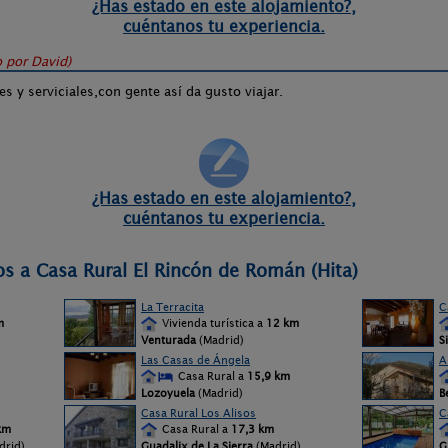
¿Has estado en este alojamiento?,
cuéntanos tu experiencia.
o por
David
)
y serviciales,con gente así da gusto viajar.
¿Has estado en este alojamiento?,
cuéntanos tu experiencia.
os a Casa Rural El Rincón de Román (Hita)
La Terracita
C
m
Vivienda turística a
12 km
Venturada
(Madrid)
S
Las Casas de Ángela
A
Casa Rural a
15,9 km
Lozoyuela
(Madrid)
B
Casa Rural Los Alisos
C
km
Casa Rural a
17,3 km
drid)
Guadalix de La Sierra
(Madrid)
G