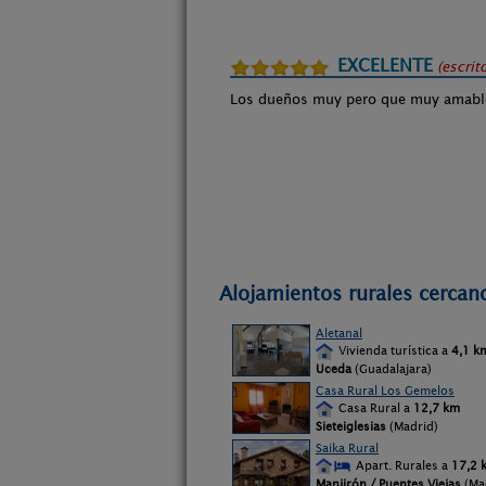
EXCELENTE
(escrit
Los dueños muy pero que muy amables 
Alojamientos rurales cercan
Aletanal
Vivienda turística a
4,1 k
Uceda
(Guadalajara)
Casa Rural Los Gemelos
Casa Rural a
12,7 km
Sieteiglesias
(Madrid)
Saika Rural
Apart. Rurales a
17,2 
Manjirón / Puentes Viejas
(Ma