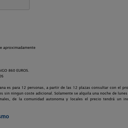
che aproximadamente
NGO 860 EUROS.
OS
mana es para 12 personas, a partir de las 12 plazas consultar con el pr
es sin ningun coste adicional. Solamente se alquila una noche de lunes a
nales, de la comunidad autonoma y locales el precio tendrá un in
ismo