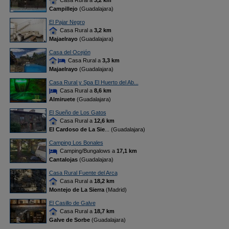
Casa Rural a
3,2 km
Campillejo
(Guadalajara)
El Pajar Negro
Casa Rural a
3,2 km
Majaelrayo
(Guadalajara)
Casa del Ocejón
Casa Rural a
3,3 km
Majaelrayo
(Guadalajara)
Casa Rural y Spa El Huerto del Ab...
Casa Rural a
8,6 km
Almiruete
(Guadalajara)
El Sueño de Los Gatos
Casa Rural a
12,6 km
El Cardoso de La Sie
... (Guadalajara)
Camping Los Bonales
Camping/Bungalows a
17,1 km
Cantalojas
(Guadalajara)
Casa Rural Fuente del Arca
Casa Rural a
18,2 km
Montejo de La Sierra
(Madrid)
El Casillo de Galve
Casa Rural a
18,7 km
Galve de Sorbe
(Guadalajara)