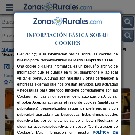
INFORMACIÓN BÁSICA SOBRE
COOKIES
Alojamientos
>
Castilla-La Mancha
>
Guadalajara
>
Campillo de Ranas
> El
Bienvenid@ a la información básica sobre las cookies de
Abejaruco
nuestro portal responsabilidad de
Mario Temprado Casas
.
El Abejaruco
Una cookie o galleta informática es un pequeño archivo de
información que se guarda en tu pc, smartphone o tablet al
Casa Rural en Campillo de Ranas (Guadalajara)
visitar el portal. Algunas son nuestras y otras pertenecen a
Alquiler completo
8-10+3 plazas
65 km de Guadalajara
empresas externas que nos prestan servicios. Las activadas
y necesarias para que todo funcione correctamente son las
Cookies Técnicas y no necesitan de tu autorización. Al pulsar
el botón
Aceptar
activarás el resto de cookies (analíticas y
publicitarias), personalizadas según tus preferencias y con
publicidad ajustada a tus búsquedas. Estas últimas puedes
desactivarlas por completo pulsando el botón
Rechazar
o
elegir su activación/desactivación desde “Configuración de
Cookies”. Más información en nuestra
POLÍTICA DE