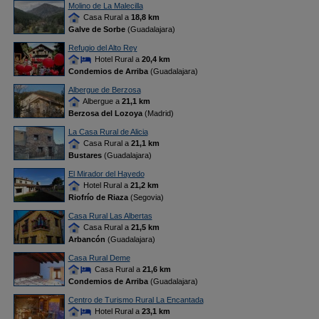
Molino de La Malecilla
Casa Rural a
18,8 km
Galve de Sorbe
(Guadalajara)
Refugio del Alto Rey
Hotel Rural a
20,4 km
Condemios de Arriba
(Guadalajara)
Albergue de Berzosa
Albergue a
21,1 km
Berzosa del Lozoya
(Madrid)
La Casa Rural de Alicia
Casa Rural a
21,1 km
Bustares
(Guadalajara)
El Mirador del Hayedo
Hotel Rural a
21,2 km
Riofrío de Riaza
(Segovia)
Casa Rural Las Albertas
Casa Rural a
21,5 km
Arbancón
(Guadalajara)
Casa Rural Deme
Casa Rural a
21,6 km
Condemios de Arriba
(Guadalajara)
Centro de Turismo Rural La Encantada
Hotel Rural a
23,1 km