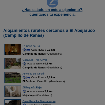
¿Has estado en este alojamiento?,
cuéntanos tu experiencia.
Alojamientos rurales cercanos a El Abejaruco
(Campillo de Ranas)
La Casa del Sol
Casa Rural a
0,1 km
Campillo de Ranas
(Guadalajara)
Casa Los Tres Olivos
Apartamento a
0,1 km
Campillo de Ranas
(Guadalajara)
Al Viento del Ocejón
Casa Rural a
1,8 km
El Espinar / Campill
... (Guadalajara)
El Pequeño Pajar
Apartamento a
3,1 km
Majaelrayo
(Guadalajara)
Casa Rural La Pizarra Negra