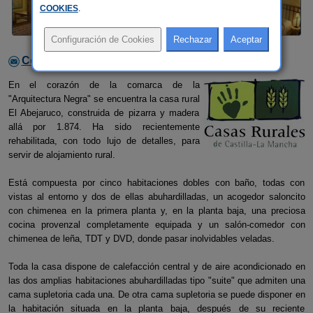
COOKIES
.
Contactar con el alojamiento
En el corazón de la comarca de la
"Arquitectura Negra" se encuentra la casa rural
El Abejaruco, construida de pizarra y madera
allá por 1.874. Ha sido recientemente
rehabilitada, con todo lujo de detalles, para
servir de alojamiento rural.
Está compuesta por cinco habitaciones dobles con baño, todas con
vistas al entorno y dos de ellas abuhardilladas, un acogedor saloncito
con chimenea en la primera planta y, en la planta baja, una preciosa
cocina provenzal completamente equipada y un salón-comedor con
chimenea de leña, TDT y DVD, donde pasar inolvidables veladas.
Toda la casa dispone de calefacción central y de aire acondicionado en
las dos amplias habitaciones abuhardilladas tipo "suite" que admiten una
cama supletoria cada una. De otra cama supletoria se puede disponer en
la habitación situada en la planta baja, después de su reciente