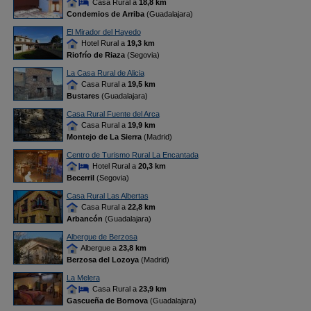
Casa Rural a
18,8 km
Condemios de Arriba
(Guadalajara)
El Mirador del Hayedo
Hotel Rural a
19,3 km
Riofrío de Riaza
(Segovia)
La Casa Rural de Alicia
Casa Rural a
19,5 km
Bustares
(Guadalajara)
Casa Rural Fuente del Arca
Casa Rural a
19,9 km
Montejo de La Sierra
(Madrid)
Centro de Turismo Rural La Encantada
Hotel Rural a
20,3 km
Becerril
(Segovia)
Casa Rural Las Albertas
Casa Rural a
22,8 km
Arbancón
(Guadalajara)
Albergue de Berzosa
Albergue a
23,8 km
Berzosa del Lozoya
(Madrid)
La Melera
Casa Rural a
23,9 km
Gascueña de Bornova
(Guadalajara)