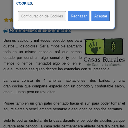
COOKIES
.
1 comentario
Contactar con el alojamiento
Bien es sabido, y mil veces repetido, que para
gustos… los colores. Sería imposible abarcarlo
todo en un mismo espacio, así que hemos
optado por construir algo sencillo, (y por lo
menos lo hemos intentado) algo bello, en el
que el invitado sea quien decore las estancias con su presencia.
La casa consta de 4 amplias habitaciones, dos baños, y una
gran cocina que comparte espacio con un cómodo y confortable salón,
eso si, juntos pero no revueltos.
Posee también un gran patio orientado hacia el sur, para poder tomar el
sol, relajarse o sencillamente sentarse a escuchar los sonidos serranos.
Solo tú podrás disfrutar de la casa durante el periodo de alquiler, ya que
durante este periodo, la casa solo permanecerá abierta para ti y para las