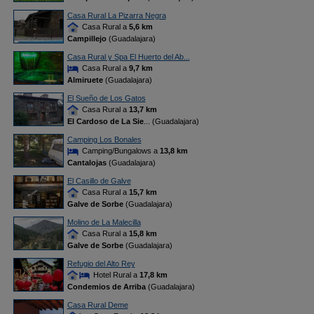
Casa Rural La Pizarra Negra
Casa Rural a
5,6 km
Campillejo
(Guadalajara)
Casa Rural y Spa El Huerto del Ab...
Casa Rural a
9,7 km
Almiruete
(Guadalajara)
El Sueño de Los Gatos
Casa Rural a
13,7 km
El Cardoso de La Sie
... (Guadalajara)
Camping Los Bonales
Camping/Bungalows a
13,8 km
Cantalojas
(Guadalajara)
El Casillo de Galve
Casa Rural a
15,7 km
Galve de Sorbe
(Guadalajara)
Molino de La Malecilla
Casa Rural a
15,8 km
Galve de Sorbe
(Guadalajara)
Refugio del Alto Rey
Hotel Rural a
17,8 km
Condemios de Arriba
(Guadalajara)
Casa Rural Deme