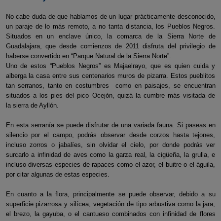
No cabe duda de que hablamos de un lugar prácticamente desconocido,
un paraje de lo más remoto, a no tanta distancia, los Pueblos Negros.
Situados en un enclave único, la comarca de la Sierra Norte de
Guadalajara, que desde comienzos de 2011 disfruta del privilegio de
haberse convertido en “Parque Natural de la Sierra Norte”.
Uno de estos “Pueblos Negros” es Majaelrayo, que es quien cuida y
alberga la casa entre sus centenarios muros de pizarra. Estos pueblitos
tan serranos, tanto en costumbres como en paisajes, se encuentran
situados a los pies del pico Ocejón, quizá la cumbre más visitada de
la sierra de Ayllón.
En esta serranía se puede disfrutar de una variada fauna. Si paseas en
silencio por el campo, podrás observar desde corzos hasta tejones,
incluso zorros o jabalíes, sin olvidar el cielo, por donde podrás ver
surcarlo a infinidad de aves como la garza real, la cigüeña, la grulla, e
incluso diversas especies de rapaces como el azor, el buitre o el águila,
por citar algunas de estas especies.
En cuanto a la flora, principalmente se puede observar, debido a su
superficie pizarrosa y silícea, vegetación de tipo arbustiva como la jara,
el brezo, la gayuba, o el cantueso combinados con infinidad de flores