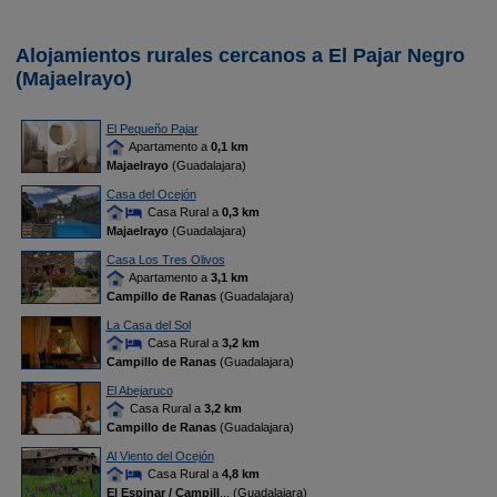
Alojamientos rurales cercanos a El Pajar Negro
(Majaelrayo)
El Pequeño Pajar
Apartamento a
0,1 km
Majaelrayo
(Guadalajara)
Casa del Ocejón
Casa Rural a
0,3 km
Majaelrayo
(Guadalajara)
Casa Los Tres Olivos
Apartamento a
3,1 km
Campillo de Ranas
(Guadalajara)
La Casa del Sol
Casa Rural a
3,2 km
Campillo de Ranas
(Guadalajara)
El Abejaruco
Casa Rural a
3,2 km
Campillo de Ranas
(Guadalajara)
Al Viento del Ocejón
Casa Rural a
4,8 km
El Espinar / Campill
... (Guadalajara)