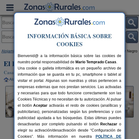
INFORMACIÓN BÁSICA SOBRE
COOKIES
Alojamientos
>
Castilla-La Mancha
>
Guadalajara
>
Majaelrayo
> El Pajar Negro
Bienvenid@ a la información básica sobre las cookies de
El Pajar Negro
nuestro portal responsabilidad de
Mario Temprado Casas
.
Una cookie o galleta informática es un pequeño archivo de
Casa Rural en Majaelrayo (Guadalajara)
información que se guarda en tu pc, smartphone o tablet al
Alquiler completo
2-8+2 plazas
66 km de Guadalajara
visitar el portal. Algunas son nuestras y otras pertenecen a
empresas externas que nos prestan servicios. Las activadas
y necesarias para que todo funcione correctamente son las
Cookies Técnicas y no necesitan de tu autorización. Al pulsar
el botón
Aceptar
activarás el resto de cookies (analíticas y
publicitarias), personalizadas según tus preferencias y con
publicidad ajustada a tus búsquedas. Estas últimas puedes
desactivarlas por completo pulsando el botón
Rechazar
o
elegir su activación/desactivación desde “Configuración de
Cookies”. Más información en nuestra
POLÍTICA DE